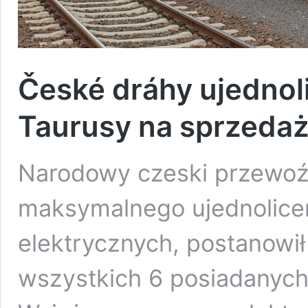
České dráhy ujednol
Taurusy na sprzeda
Narodowy czeski przewoźn
maksymalnego ujednolicen
elektrycznych, postanowi
wszystkich 6 posiadanych