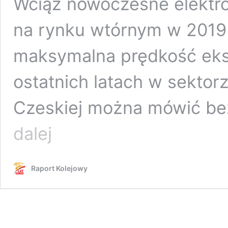
Wciąż nowoczesne elektro
na rynku wtórnym w 2019 
maksymalna prędkość eks
ostatnich latach w sekto
Czeskiej można mówić be
České
dalej
dráhy
ujednolicają
park
Raport Kolejowy
taborowy.
Taurusy
na
sprzedaż