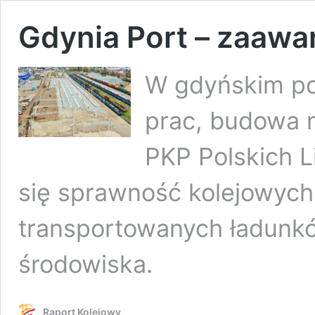
Gdynia Port – zaaw
W gdyńskim por
prac, budowa n
PKP Polskich L
się sprawność kolejowych
transportowanych ładunków
środowiska.
Raport Kolejowy