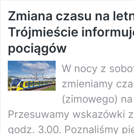
Zmiana czasu na let
Trójmieście informu
pociągów
W nocy z sobot
zmieniamy cza
(zimowego) na 
Przesuwamy wskazówki ze
godz. 3.00. Poznaliśmy p