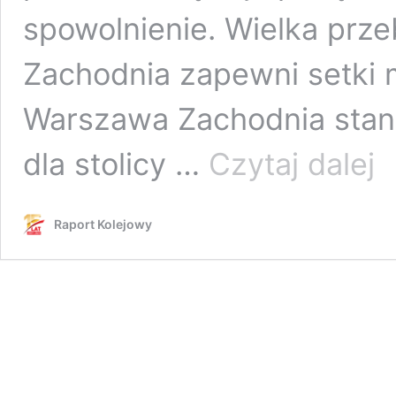
spowolnienie. Wielka prz
Zachodnia zapewni setki m
Warszawa Zachodnia stan
Bud
dla stolicy …
Czytaj dalej
S.A
zmo
sta
Raport Kolejowy
Wa
Zac