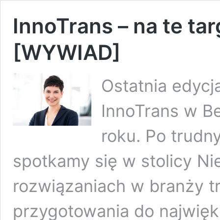
InnoTrans – na te tar
[WYWIAD]
Ostatnia edycj
InnoTrans w Be
roku. Po trudn
spotkamy się w stolicy N
rozwiązaniach w branży t
przygotowania do najwięk