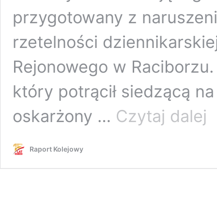
przygotowany z naruszeni
rzetelności dziennikarskie
Rejonowego w Raciborzu. 
który potrącił siedzącą na
Oś
oskarżony …
Czytaj dalej
Pr
Są
Re
Raport Kolejowy
w
Rac
ws.
rep
dot
wy
na