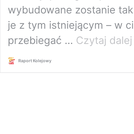
wybudowane zostanie takż
je z tym istniejącym – w ci
przebiegać …
Czytaj dalej
c
f
Raport Kolejowy
t