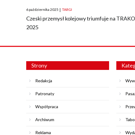
Posted
6 października 2025
|
TARGI
on
Czeski przemysł kolejowy triumfuje na TRAK
2025
Strony
Kateg
Redakcja
Wyw
Patronaty
Pasa
Współpraca
Prze
Archiwum
Tabo
Reklama
Wyda