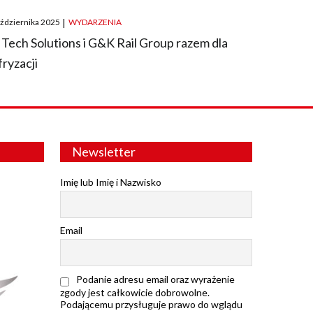
ted
aździernika 2025
|
WYDARZENIA
 Tech Solutions i G&K Rail Group razem dla
fryzacji
Newsletter
Imię lub Imię i Nazwisko
Email
Podanie adresu email oraz wyrażenie
zgody jest całkowicie dobrowolne.
Podającemu przysługuje prawo do wglądu