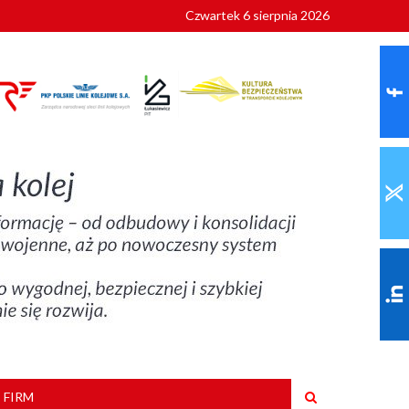
Czwartek 6 sierpnia 2026
9 roku
 FIRM