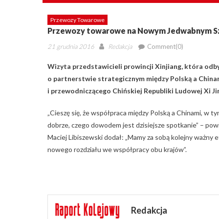
Przewozy Towarowe
Przewozy towarowe na Nowym Jedwabnym S
Posted
Author
21 grudnia 2016
Redakcja
Comment(0)
on
Wizyta przedstawicieli prowincji Xinjiang, która odb
o partnerstwie strategicznym między Polską a Chin
i przewodniczącego Chińskiej Republiki Ludowej Xi Ji
„Cieszę się, że współpraca między Polską a Chinami, w t
dobrze, czego dowodem jest dzisiejsze spotkanie” – po
Maciej Libiszewski dodał: „Mamy za sobą kolejny ważny e
nowego rozdziału we współpracy obu krajów”.
Redakcja