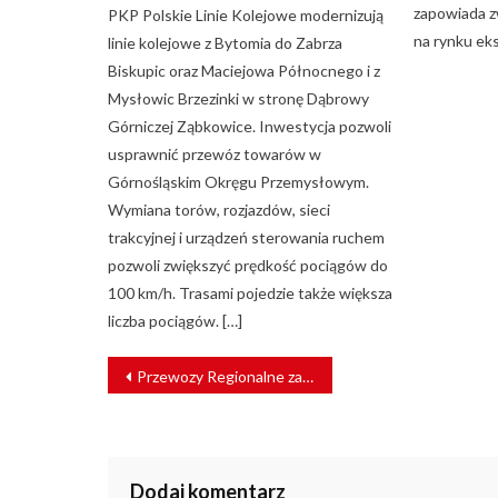
zapowiada z
PKP Polskie Linie Kolejowe modernizują
na rynku ek
linie kolejowe z Bytomia do Zabrza
Biskupic oraz Maciejowa Północnego i z
Mysłowic Brzezinki w stronę Dąbrowy
Górniczej Ząbkowice. Inwestycja pozwoli
usprawnić przewóz towarów w
Górnośląskim Okręgu Przemysłowym.
Wymiana torów, rozjazdów, sieci
trakcyjnej i urządzeń sterowania ruchem
pozwoli zwiększyć prędkość pociągów do
100 km/h. Trasami pojedzie także większa
liczba pociągów. […]
NAWIGACJA
Przewozy Regionalne zainwestują w tabor
WPISU
Dodaj komentarz