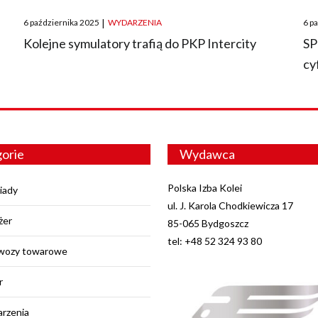
Posted
Pos
6 października 2025
|
WYDARZENIA
6 p
on
on
O
Kolejne symulatory trafią do PKP Intercity
SP
cy
orie
Wydawca
Polska Izba Kolei
iady
ul. J. Karola Chodkiewicza 17
żer
85-065 Bydgoszcz
tel: +48 52 324 93 80
wozy towarowe
r
rzenia