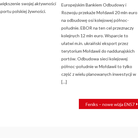
większenie swojej aktywności
Europejskim Bankiem Odbudowy i
sportu polskiej żywności.
Rozwoju przekaże Mołdawii 20 mln euro
na odbudowę osi kolejowej północ-
południe. EBOR na ten cel przeznaczy
kolejnych 12 mln euro. Wsparcie to
ułatwi m.in. ukraiński eksport przez
terytorium Mołdawii do naddunajskich
portów. Odbudowa sieci kolejowej
północ-południe w Mołdawii to tylko
część z wielu planowanych inwestycji w
[…]
Feniks – nowe wizja EN57