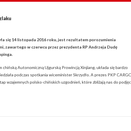
zlaku
yła się 14 listopada 2016 roku, jest rezultatem porozumienia
ami, zawartego w czerwcu przez prezydenta RP Andrzeja Dudę
npinga.
ym chińską Autonomiczną Ujgurską Prowincją Xinjiang, układa się bardzo
wiedziała podczas spotkania wiceminister Skrzydło. A prezes PKP CARG
tap wzajemnych polsko-chińskich uzgodnień, które zbliżają nas do podjęc