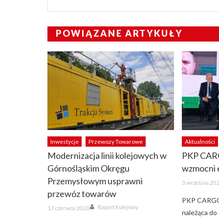
POWIĄZANE ARTYKUŁY
Inwestycje
Przewozy Towarowe
Aktualności
Modernizacja linii kolejowych w
PKP CA
Górnośląskim Okręgu
wzmocni 
Przemysłowym usprawni
Posted
3 września 20
on
przewóz towarów
PKP CARGO
Author
Posted
Raport Kolejowy
17 czerwca 2020
on
należąca d