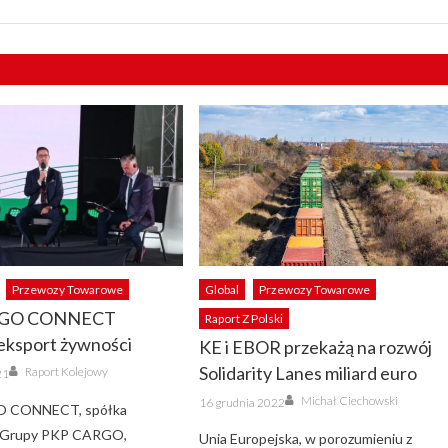
Przewozy Towarowe
Global
Przewozy Towarowe
RGO CONNECT
Raport Z Polski
eksport żywności
KE i EBOR przekażą na rozwój
Author
Solidarity Lanes miliard euro
Raport Kolejowy
21
Author
Posted
Michał Ciechowski
16 grudnia 2022
 CONNECT, spółka
on
o Grupy PKP CARGO,
Unia Europejska, w porozumieniu z