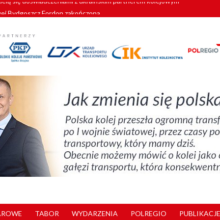
wej Bydgoszcz Fordon zakończona
zystkie Vectrony na 230 km/h
pociągi od PESA. Sześć nowoczesnych ELF-ów wyjedzie na tory w 202
c dla GySEV gotowe
zielą się doświadczeniami z ukraińskim partnerem kolejowym
AROWE
TABOR
WYDARZENIA
POLREGIO
PUBLIKACJE