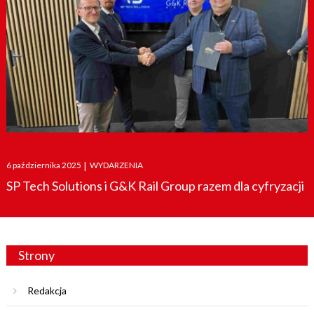
Posted
6 października 2025
|
WYDARZENIA
on
SP Tech Solutions i G&K Rail Group razem dla cyfryzacji
Strony
Redakcja