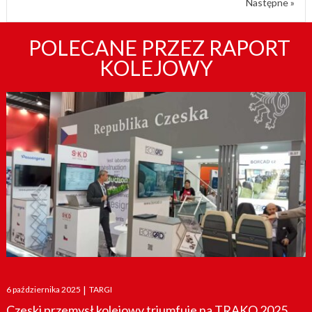
Następne »
POLECANE PRZEZ RAPORT
KOLEJOWY
Posted
6 października 2025
|
TARGI
on
Czeski przemysł kolejowy triumfuje na TRAKO 2025