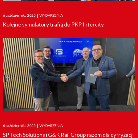
Posted
6 października 2025
|
WYDARZENIA
on
Kolejne symulatory trafią do PKP Intercity
Posted
6 października 2025
|
WYDARZENIA
on
SP Tech Solutions i G&K Rail Group razem dla cyfryzacji