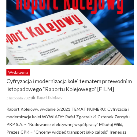
Wydarzenia
Cyfryzacja i modernizacja kolei tematem przewodnim
listopadowego “Raportu Kolejowego” [FILM]
Author
Posted
Raport Kolejowy
5 listopada 2021
on
Raport Kolejowy, wydanie 5/2021 TEMAT NUMERU: Cyfryzacja i
modernizacja kolei WYWIADY: Rafał Zgorzelski, Członek Zarządu
PKP S.A. – “Budowanie efektywnej współpracy” Mikołaj Wild,
Prezes CPK – “Chcemy widzieć transport jako całość” Ireneusz