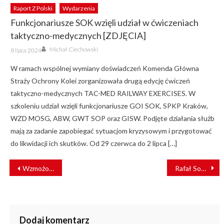
Raport Z Polski
Wydarzenia
Funkcjonariusze SOK wzięli udział w ćwiczeniach
taktyczno-medycznych [ZDJĘCIA]
Author
Posted
Michał Ciechowski
8 lipca 2024
on
W ramach wspólnej wymiany doświadczeń Komenda Główna
Straży Ochrony Kolei zorganizowała drugą edycję ćwiczeń
taktyczno-medycznych TAC-MED RAILWAY EXERCISES. W
szkoleniu udział wzięli funkcjonariusze GOI SOK, SPKP Kraków,
WZD MOSG, ABW, GWT SOP oraz GISW. Podjęte działania służb
mają za zadanie zapobiegać sytuacjom kryzysowym i przygotować
do likwidacji ich skutków. Od 29 czerwca do 2 lipca […]
NAWIGACJA
Wzmożone kontrole w pociągach. “Wykryto 29 nieprawidłowości”
Rafał Sosnowski: Żeglarstwo uczy hartu ducha i cierpliwości [WYWIAD]
WPISU
Dodaj komentarz