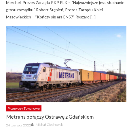
Merchel, Prezes Zarządu PKP PLK – “Najważniejsze jest słuchanie
głosu rozsądku“ Robert Stępień, Prezes Zarządu Kolei
Mazowieckich – “Kończy się era EN57” Ryszard […]
Przewozy Towarowe
Metrans połączy Ostrawę z Gdańskiem
Author
Posted
Michał Ciechowski
24 czerwca 2022
on