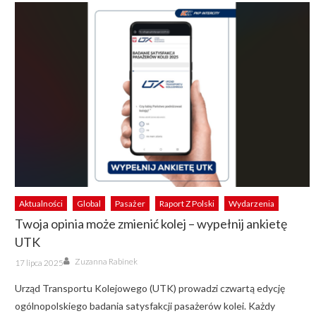
Aktualności
Global
Pasażer
Raport Z Polski
Wydarzenia
Twoja opinia może zmienić kolej – wypełnij ankietę
UTK
Author
Posted
Zuzanna Rabinek
17 lipca 2025
on
Urząd Transportu Kolejowego (UTK) prowadzi czwartą edycję
ogólnopolskiego badania satysfakcji pasażerów kolei. Każdy