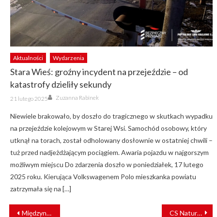
Aktualności
Wydarzenia
Stara Wieś: groźny incydent na przejeździe – od
katastrofy dzieliły sekundy
Author
Posted
Zuzanna Rabinek
21 lutego 2025
on
Niewiele brakowało, by doszło do tragicznego w skutkach wypadku
na przejeździe kolejowym w Starej Wsi. Samochód osobowy, który
utknął na torach, został odholowany dosłownie w ostatniej chwili –
tuż przed nadjeżdżającym pociągiem. Awaria pojazdu w najgorszym
możliwym miejscu Do zdarzenia doszło w poniedziałek, 17 lutego
2025 roku. Kierująca Volkswagenem Polo mieszkanka powiatu
zatrzymała się na […]
NAWIGACJA
Międzynarodowy sukces PUTrain
CS Natura Tour pomoże pogorzelcom z Ząbek
WPISU