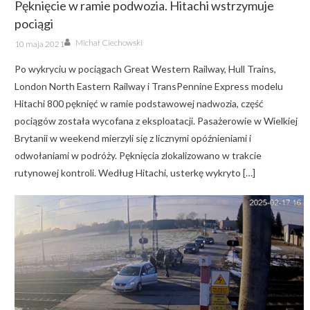
Pęknięcie w ramie podwozia. Hitachi wstrzymuje
pociągi
Author
Posted
Michał Ciechowski
10 maja 2021
on
Po wykryciu w pociągach Great Western Railway, Hull Trains,
London North Eastern Railway i TransPennine Express modelu
Hitachi 800 pęknięć w ramie podstawowej nadwozia, część
pociągów została wycofana z eksploatacji. Pasażerowie w Wielkiej
Brytanii w weekend mierzyli się z licznymi opóźnieniami i
odwołaniami w podróży. Pęknięcia zlokalizowano w trakcie
rutynowej kontroli. Według Hitachi, usterkę wykryto […]