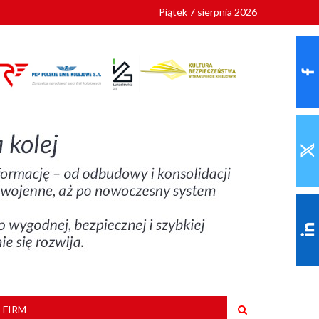
Piątek 7 sierpnia 2026
ionalnych
szkoły
 FIRM