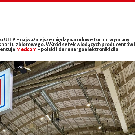
go UITP – najważniejsze międzynarodowe forum wymiany
ansportu zbiorowego. Wśród setek wiodących producentów 
zentuje
Medcom
– polski lider energoelektroniki dla