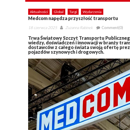
Aktualności
Global
Targi
Wydarzenia
Medcom napędza przyszłość transportu
Posted
Author
18 czerwca 2025
Zuzanna Rabinek
Comment(0)
on
Trwa Światowy Szczyt Transportu Publiczne
wiedzy, doświadczeń i innowacji w branży tr
dostawców z całego świata swoją ofertę pre
pojazdów szynowych i drogowych.