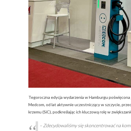
Tegoroczna edycja wydarzenia w Hamburgu poświęcona j
Medcom, od lat aktywnie uczestniczący w szczycie, prze
krzemu (SiC), podkreślając ich kluczową rolę w zwiększ
– Zdecydowaliśmy się skoncentrować na komuni