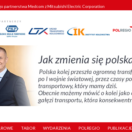
o partnerstwa Medcom z Mitsubishi Electric Corporation
tnerem „Lata na Dolnym Śląsku”. We Wrocławiu rusza weekend pełen reg
pomorskie znów szuka dostawcy nowych EZT
ach kolejowych w północnej Wielkopolsce. Łatwiejsze dojazdy do pracy i 
nuje nowe standardy kategoryzacji dworców
AROWE
TABOR
WYDARZENIA
POLREGIO
PUBLIKACJE