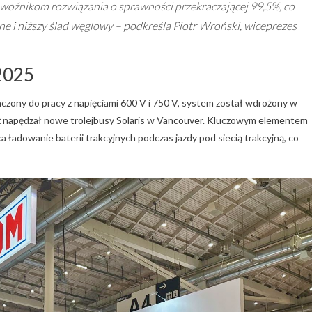
zewoźnikom rozwiązania o sprawności przekraczającej 99,5%, co
ne i niższy ślad węglowy – podkreśla Piotr Wroński, wiceprezes
2025
zony do pracy z napięciami 600 V i 750 V, system został wdrożony w
ż napędzał nowe trolejbusy Solaris w Vancouver. Kluczowym elementem
ca ładowanie baterii trakcyjnych podczas jazdy pod siecią trakcyjną, co