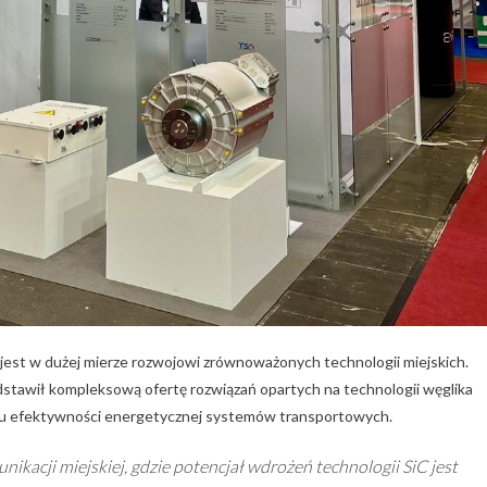
est w dużej mierze rozwojowi zrównoważonych technologii miejskich.
dstawił kompleksową ofertę rozwiązań opartych na technologii węglika
aniu efektywności energetycznej systemów transportowych.
kacji miejskiej, gdzie potencjał wdrożeń technologii SiC jest