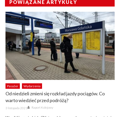
POWIĄZANE ARTYKUŁY
Pasażer
Wydarzenia
Od niedzieli zmieni się rozkład jazdy pociągów. Co
warto wiedzieć przed podróżą?
Author
Posted
Raport Kolejowy
3 listopada 2021
on