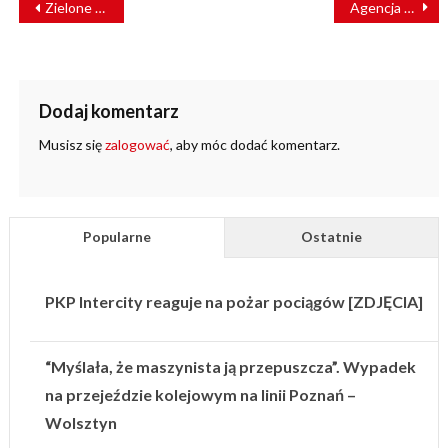
Zielone światło dla zielonej kolei
Agencja Kolejowa Unii Europejskiej zmienia opłaty
WPISU
Dodaj komentarz
Musisz się
zalogować
, aby móc dodać komentarz.
Popularne
Ostatnie
PKP Intercity reaguje na pożar pociągów [ZDJĘCIA]
“Myślała, że maszynista ją przepuszcza”. Wypadek
na przejeździe kolejowym na linii Poznań –
Wolsztyn