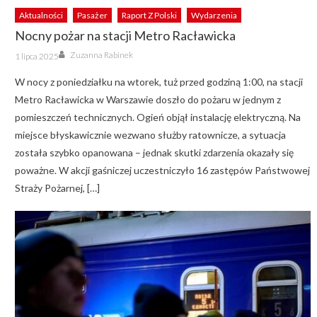
Aktualności
Pasażer
Raport Z Polski
Wydarzenia
Nocny pożar na stacji Metro Racławicka
Author
Posted
Zuzanna Rabinek
1 lipca 2025
on
W nocy z poniedziałku na wtorek, tuż przed godziną 1:00, na stacji
Metro Racławicka w Warszawie doszło do pożaru w jednym z
pomieszczeń technicznych. Ogień objął instalację elektryczną. Na
miejsce błyskawicznie wezwano służby ratownicze, a sytuacja
została szybko opanowana – jednak skutki zdarzenia okazały się
poważne. W akcji gaśniczej uczestniczyło 16 zastępów Państwowej
Straży Pożarnej, […]