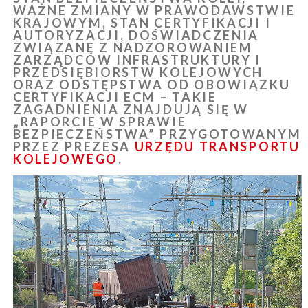
WAŻNE ZMIANY W PRAWODAWSTWIE
KRAJOWYM, STAN CERTYFIKACJI I
AUTORYZACJI, DOŚWIADCZENIA
ZWIĄZANE Z NADZOROWANIEM
ZARZĄDCÓW INFRASTRUKTURY I
PRZEDSIĘBIORSTW KOLEJOWYCH
ORAZ ODSTĘPSTWA OD OBOWIĄZKU
CERTYFIKACJI ECM – TAKIE
ZAGADNIENIA ZNAJDUJĄ SIĘ W
„RAPORCIE W SPRAWIE
BEZPIECZEŃSTWA” PRZYGOTOWANYM
PRZEZ PREZESA
URZĘDU TRANSPORTU
KOLEJOWEGO
.