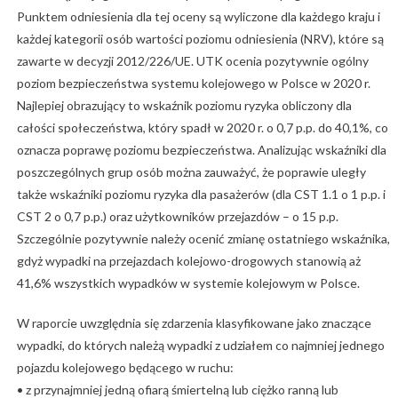
Punktem odniesienia dla tej oceny są wyliczone dla każdego kraju i
każdej kategorii osób wartości poziomu odniesienia (NRV), które są
zawarte w decyzji 2012/226/UE. UTK ocenia pozytywnie ogólny
poziom bezpieczeństwa systemu kolejowego w Polsce w 2020 r.
Najlepiej obrazujący to wskaźnik poziomu ryzyka obliczony dla
całości społeczeństwa, który spadł w 2020 r. o 0,7 p.p. do 40,1%, co
oznacza poprawę poziomu bezpieczeństwa. Analizując wskaźniki dla
poszczególnych grup osób można zauważyć, że poprawie uległy
także wskaźniki poziomu ryzyka dla pasażerów (dla CST 1.1 o 1 p.p. i
CST 2 o 0,7 p.p.) oraz użytkowników przejazdów – o 15 p.p.
Szczególnie pozytywnie należy ocenić zmianę ostatniego wskaźnika,
gdyż wypadki na przejazdach kolejowo-drogowych stanowią aż
41,6% wszystkich wypadków w systemie kolejowym w Polsce.
W raporcie uwzględnia się zdarzenia klasyfikowane jako znaczące
wypadki, do których należą wypadki z udziałem co najmniej jednego
pojazdu kolejowego będącego w ruchu:
• z przynajmniej jedną ofiarą śmiertelną lub ciężko ranną lub