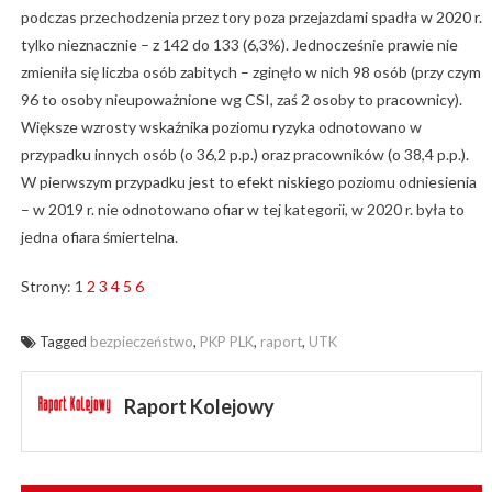
podczas przechodzenia przez tory poza przejazdami spadła w 2020 r.
tylko nieznacznie – z 142 do 133 (6,3%). Jednocześnie prawie nie
zmieniła się liczba osób zabitych – zginęło w nich 98 osób (przy czym
96 to osoby nieupoważnione wg CSI, zaś 2 osoby to pracownicy).
Większe wzrosty wskaźnika poziomu ryzyka odnotowano w
przypadku innych osób (o 36,2 p.p.) oraz pracowników (o 38,4 p.p.).
W pierwszym przypadku jest to efekt niskiego poziomu odniesienia
– w 2019 r. nie odnotowano ofiar w tej kategorii, w 2020 r. była to
jedna ofiara śmiertelna.
Strony:
1
2
3
4
5
6
Tagged
bezpieczeństwo
,
PKP PLK
,
raport
,
UTK
Raport Kolejowy