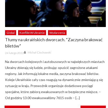
Global
Konflikt W Ukrainie
Wydarzenia
Tłumy na ukraińskich dworcach. “Zaczyna brakować
biletów”
Author
Posted
Michał Ciechowski
24 lutego 2022
on
Na dworcach kolejowych i autobusowych w największych miastach
Ukrainy zbierają się ludzie, próbując opuścić zagrożone atakami
regiony. Jak informują lokalne media, zaczyna brakować biletów.
Koleje Ukraińskie cały czas reagują na dynamicznie zmieniającą się
sytuację w kraju. Przewoźnik organizuje dodatkowe pociągi
specjalne, które zabiorą ewakuowanych w bezpieczne miejsce. –
Od godziny 13.00 ewakuowaliśmy 7615 osób – […]
NAWIGACJA