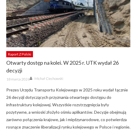
Raport Z Polski
Otwarty dostęp na kolei. W 2025 r. UTK wydał 26
decyzji
Author
Posted
Michał Ciechowski
18 marca 2026
on
Prezes Urzędu Transportu Kolejowego w 2025 roku wydał łącznie
26 decyzji dotyczących przyznania otwartego dostępu do
infrastruktury kolejowej. Wszystkie rozstrzygnięcia były
pozytywne, a wnioski złożyło ośmiu aplikantów. Decyzje obejmują
zarówno połączenia krajowe, jak i międzynarodowe, co potwierdza
rosnące znaczenie liberalizacji rynku kolejowego w Polsce i regionie.