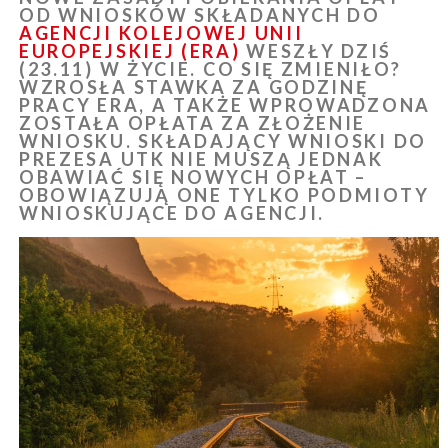
OD WNIOSKÓW SKŁADANYCH DO
AGENCJI KOLEJOWEJ UNII
EUROPEJSKIEJ (ERA)
WESZŁY DZIŚ
(23.11) W ŻYCIE. CO SIĘ ZMIENIŁO?
WZROSŁA STAWKA ZA GODZINĘ
PRACY ERA, A TAKŻE WPROWADZONA
ZOSTAŁA OPŁATA ZA ZŁOŻENIE
WNIOSKU. SKŁADAJĄCY WNIOSKI DO
PREZESA UTK NIE MUSZĄ JEDNAK
OBAWIAĆ SIĘ NOWYCH OPŁAT –
OBOWIĄZUJĄ ONE TYLKO PODMIOTY
WNIOSKUJĄCE DO AGENCJI.