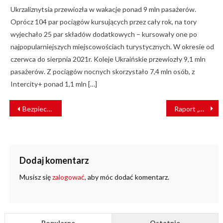
Ukrzaliznytsia przewiozła w wakacje ponad 9 mln pasażerów.
Oprócz 104 par pociągów kursujących przez cały rok, na tory
wyjechało 25 par składów dodatkowych – kursowały one po
najpopularniejszych miejscowościach turystycznych. W okresie od
czerwca do sierpnia 2021r. Koleje Ukraińskie przewiozły 9,1 mln
pasażerów. Z pociągów nocnych skorzystało 7,4 mln osób, z
Intercity+ ponad 1,1 mln […]
NAWIGACJA
Bezpieczeństwo na kolei w roku 2020 [RAPORT]
Raport „Transport intermodalny. Automatyzacja, technologia, infrastruktura i tabor” już dostępny!
WPISU
Dodaj komentarz
Musisz się
zalogować
, aby móc dodać komentarz.
Popularne
Ostatnie