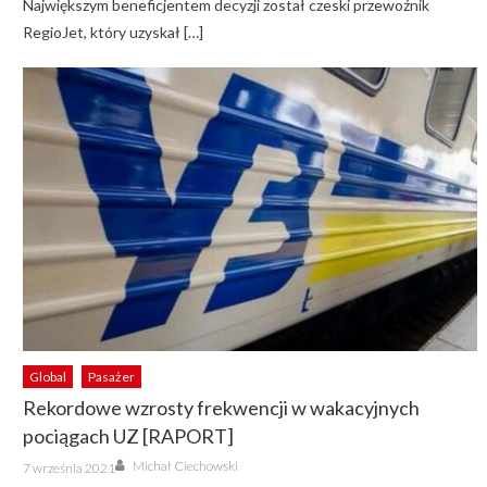
Największym beneficjentem decyzji został czeski przewoźnik
RegioJet, który uzyskał […]
Global
Pasażer
Rekordowe wzrosty frekwencji w wakacyjnych
pociągach UZ [RAPORT]
Author
Posted
Michał Ciechowski
7 września 2021
on