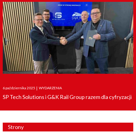
Posted
6 października 2025
|
WYDARZENIA
on
SP Tech Solutions i G&K Rail Group razem dla cyfryzacji
Strony