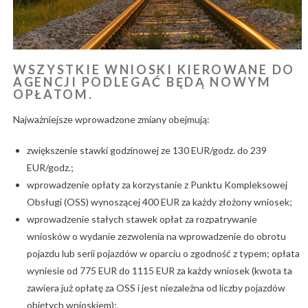
WSZYSTKIE WNIOSKI KIEROWANE DO
AGENCJI PODLEGAĆ BĘDĄ NOWYM
OPŁATOM.
Najważniejsze wprowadzone zmiany obejmują:
zwiększenie stawki godzinowej ze 130 EUR/godz. do 239
EUR/godz.;
wprowadzenie opłaty za korzystanie z Punktu Kompleksowej
Obsługi (OSS) wynoszącej 400 EUR za każdy złożony wniosek;
wprowadzenie stałych stawek opłat za rozpatrywanie
wniosków o wydanie zezwolenia na wprowadzenie do obrotu
pojazdu lub serii pojazdów w oparciu o zgodność z typem; opłata
wyniesie od 775 EUR do 1115 EUR za każdy wniosek (kwota ta
zawiera już opłatę za OSS i jest niezależna od liczby pojazdów
objętych wnioskiem);