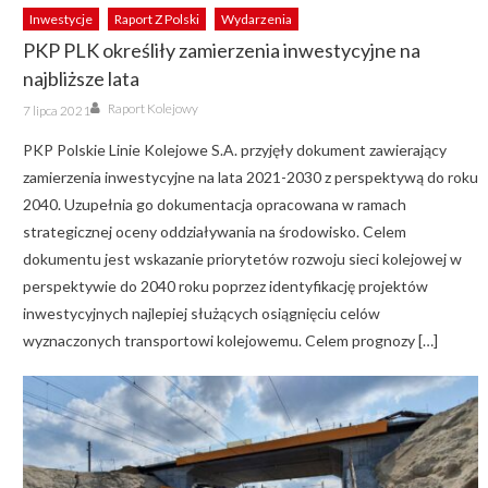
Inwestycje
Raport Z Polski
Wydarzenia
PKP PLK określiły zamierzenia inwestycyjne na
najbliższe lata
Author
Posted
Raport Kolejowy
7 lipca 2021
on
PKP Polskie Linie Kolejowe S.A. przyjęły dokument zawierający
zamierzenia inwestycyjne na lata 2021-2030 z perspektywą do roku
2040. Uzupełnia go dokumentacja opracowana w ramach
strategicznej oceny oddziaływania na środowisko. Celem
dokumentu jest wskazanie priorytetów rozwoju sieci kolejowej w
perspektywie do 2040 roku poprzez identyfikację projektów
inwestycyjnych najlepiej służących osiągnięciu celów
wyznaczonych transportowi kolejowemu. Celem prognozy […]