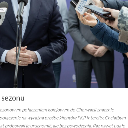
m sezonu
 sezonowym połączeniem kolejowym do Chorwacji znacznie
połączenie na wyraźną prośbę klientów PKP Intercity. Chciałbym
lat próbowali je uruchomić, ale bez powodzenia. Raz nawet udało