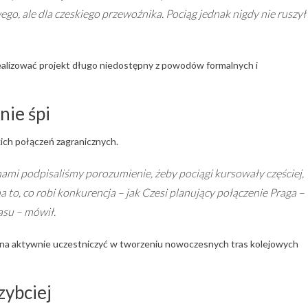
o, ale dla czeskiego przewoźnika. Pociąg jednak nigdy nie ruszył
ealizować projekt długo niedostępny z powodów formalnych i
ie śpi
kich połączeń zagranicznych.
inami podpisaliśmy porozumienie, żeby pociągi kursowały częściej,
a to, co robi konkurencja – jak Czesi planujący połączenie Praga –
asu – mówił.
inna aktywnie uczestniczyć w tworzeniu nowoczesnych tras kolejowych
zybciej