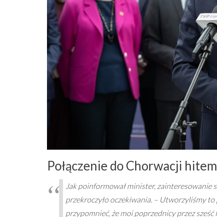
Połączenie do Chorwacji hite
Jak poinformował minister, zainteresowanie
przekroczyło oczekiwania. – Utworzyliśmy to 
przypomnieć, że moi poprzednicy przez sześć 