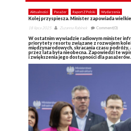
Aktualności
Pasażer
Raport Z Polski
Wydarzenia
Kolej przyspiesza. Minister zapowiada wielki
Posted
Author
18 lipca 2025
Zuzanna Rabinek
Comment(0)
on
W ostatnim wywiadzie radiowym minister infr
priorytety resortu związane z rozwojem kole
międzynarodowych, skracania czasu podróży, a
przez lata była nieobecna. Zapowiedzi te wpi
i zwiększenia jego dostępności dla pasażerów.