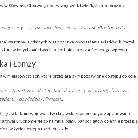
w w Słowenii, Chorwacji oraz w województwie śląskim, podróż do
rzy godziny – ocenił, powołując się na szacunki PKP Intercity.
ięcej wagonów sypialnych oraz poprawa wyposażenia składów. Klimczak
astruktura w innych państwach, resort nie ma bezpośredniego wpływu.
ka i Łomży
w miejscowościach, które przez lata były pozbawione dostępu do kolei.
zie ich nie było – do Ciechocinka, Łomży, wielu innych miejsc.
ządami – powiedział Klimczak.
iał się z władzami województwa kujawsko-pomorskiego. Zaplanowano
klarował uruchomienie co najmniej ośmiu par pociągów dziennie przez pię
ściem w życie nowego rozkładu jazdy.