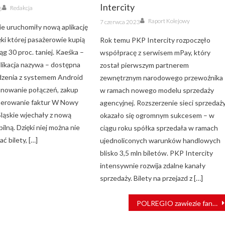
Author
Intercity
Redakcja
5
Author
Posted
Raport Kolejowy
7 czerwca 2023
on
ie uruchomiły nową aplikację
ęki której pasażerowie kupią
Rok temu PKP Intercity rozpoczęło
iąg 30 proc. taniej. Kaeśka –
współpracę z serwisem mPay, który
plikacja nazywa – dostępna
został pierwszym partnerem
ądzenia z systemem Android
zewnętrznym narodowego przewoźnika
lanowanie połączeń, zakup
w ramach nowego modelu sprzedaży
nerowanie faktur W Nowy
agencyjnej. Rozszerzenie sieci sprzedaż
Śląskie wjechały z nową
okazało się ogromnym sukcesem – w
bilną. Dzięki niej można nie
ciągu roku spółka sprzedała w ramach
ć bilety, […]
ujednoliconych warunków handlowych
blisko 3,5 mln biletów. PKP Intercity
intensywnie rozwija zdalne kanały
sprzedaży. Bilety na przejazd z […]
POLREGIO zawiezie fanów na Pol’and’Rock