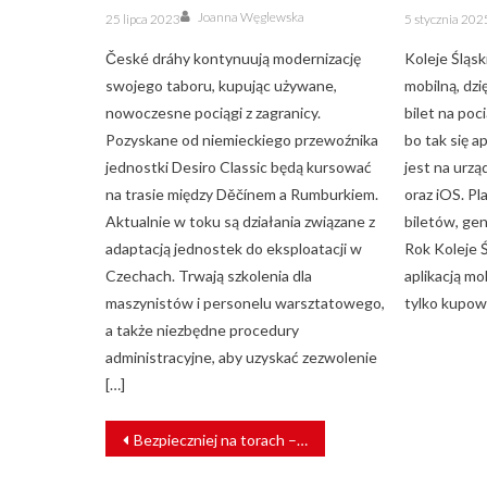
Author
Posted
Posted
Joanna Węglewska
25 lipca 2023
5 stycznia 202
on
on
České dráhy kontynuują modernizację
Koleje Śląsk
swojego taboru, kupując używane,
mobilną, dzi
nowoczesne pociągi z zagranicy.
bilet na poc
Pozyskane od niemieckiego przewoźnika
bo tak się a
jednostki Desiro Classic będą kursować
jest na urz
na trasie między Děčínem a Rumburkiem.
oraz iOS. P
Aktualnie w toku są działania związane z
biletów, ge
adaptacją jednostek do eksploatacji w
Rok Koleje 
Czechach. Trwają szkolenia dla
aplikacją mo
maszynistów i personelu warsztatowego,
tylko kupowa
a także niezbędne procedury
administracyjne, aby uzyskać zezwolenie
[…]
NAWIGACJA
Bezpieczniej na torach – PLK buduje bezkolizyjne skrzyżowania
WPISU