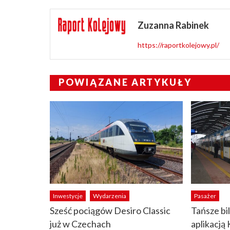
Zuzanna Rabinek
https://raportkolejowy.pl/
POWIĄZANE ARTYKUŁY
Inwestycje
Wydarzenia
Pasażer
Sześć pociągów Desiro Classic
Tańsze bi
już w Czechach
aplikacją 