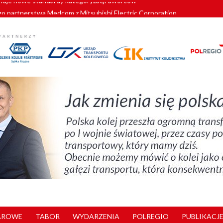
o partnerstwa Medcom z Mitsubishi Electric Corporation
tnerem „Lata na Dolnym Śląsku”. We Wrocławiu rusza weekend pełen reg
pomorskie znów szuka dostawcy nowych EZT
ach kolejowych w północnej Wielkopolsce. Łatwiejsze dojazdy do pracy i 
nuje nowe standardy kategoryzacji dworców
AROWE
TABOR
WYDARZENIA
POLREGIO
PUBLIKACJE