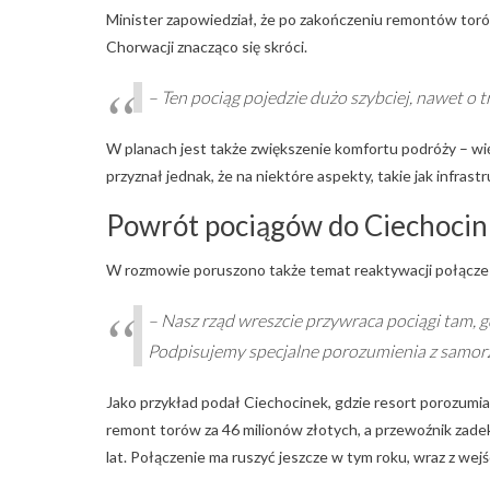
Minister zapowiedział, że po zakończeniu remontów toró
Chorwacji znacząco się skróci.
– Ten pociąg pojedzie dużo szybciej, nawet o t
W planach jest także zwiększenie komfortu podróży – w
przyznał jednak, że na niektóre aspekty, takie jak infr
Powrót pociągów do Ciechocin
W rozmowie poruszono także temat reaktywacji połączeń 
– Nasz rząd wreszcie przywraca pociągi tam, gd
Podpisujemy specjalne porozumienia z samor
Jako przykład podał Ciechocinek, gdzie resort porozum
remont torów za 46 milionów złotych, a przewoźnik zade
lat. Połączenie ma ruszyć jeszcze w tym roku, wraz z wej