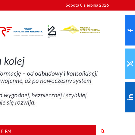
Sobota 8 sierpnia 2026
ionalnych
szkoły
 FIRM