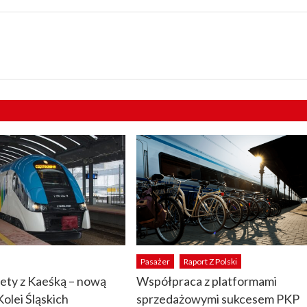
Pasażer
Raport Z Polski
lety z Kaeśką – nową
Współpraca z platformami
Kolei Śląskich
sprzedażowymi sukcesem PKP