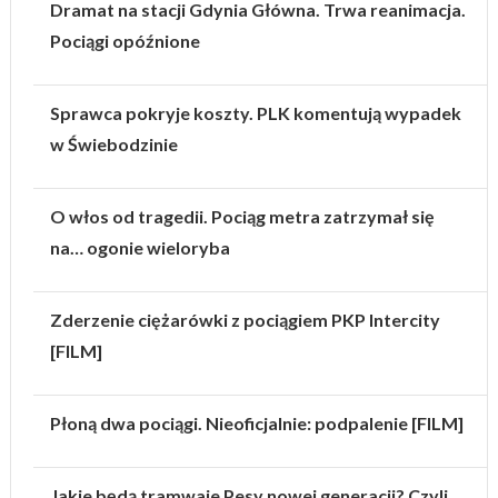
Dramat na stacji Gdynia Główna. Trwa reanimacja.
Pociągi opóźnione
Sprawca pokryje koszty. PLK komentują wypadek
w Świebodzinie
O włos od tragedii. Pociąg metra zatrzymał się
na… ogonie wieloryba
Zderzenie ciężarówki z pociągiem PKP Intercity
[FILM]
Płoną dwa pociągi. Nieoficjalnie: podpalenie [FILM]
Jakie będą tramwaje Pesy nowej generacji? Czyli