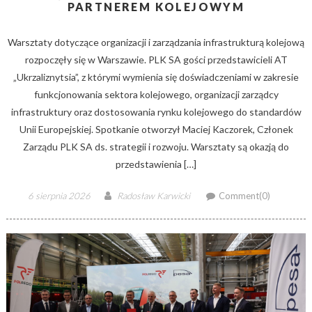
PARTNEREM KOLEJOWYM
Warsztaty dotyczące organizacji i zarządzania infrastrukturą kolejową
rozpoczęły się w Warszawie. PLK SA gości przedstawicieli AT
„Ukrzaliznytsia”, z którymi wymienia się doświadczeniami w zakresie
funkcjonowania sektora kolejowego, organizacji zarządcy
infrastruktury oraz dostosowania rynku kolejowego do standardów
Unii Europejskiej. Spotkanie otworzył Maciej Kaczorek, Członek
Zarządu PLK SA ds. strategii i rozwoju. Warsztaty są okazją do
przedstawienia […]
Posted
Author
6 sierpnia 2026
Radosław Karwicki
Comment(0)
on