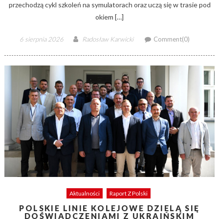
przechodzą cykl szkoleń na symulatorach oraz uczą się w trasie pod
okiem […]
Posted
Author
6 sierpnia 2026
Radosław Karwicki
Comment(0)
on
Aktualności
Raport Z Polski
POLSKIE LINIE KOLEJOWE DZIELĄ SIĘ
DOŚWIADCZENIAMI Z UKRAIŃSKIM