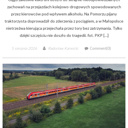
zachowań na przejazdach kolejowo-drogowych spowodowanych
przez kierowców pod wpływem alkoholu. Na Pomorzu pijany
traktorzysta doprowadził do zderzenia z pociągiem, a w Małopolsce
nietrzeźwa kierująca przejechała przez tory bez zatrzymania. Tylko
dzięki szczęściu nie doszło do tragedii. fot. PKP […]
Posted
Author
5 sierpnia 2026
Radosław Karwicki
Comment(0)
on