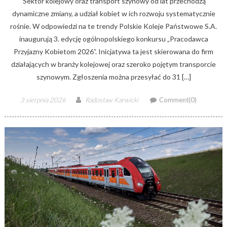
Sektor kolejowy oraz transport szynowy od lat przechodzą
dynamiczne zmiany, a udział kobiet w ich rozwoju systematycznie
rośnie. W odpowiedzi na te trendy Polskie Koleje Państwowe S.A.
inaugurują 3. edycję ogólnopolskiego konkursu „Pracodawca
Przyjazny Kobietom 2026”. Inicjatywa ta jest skierowana do firm
działających w branży kolejowej oraz szeroko pojętym transporcie
szynowym. Zgłoszenia można przesyłać do 31 […]
Posted
Author
3 sierpnia 2026
Radosław Karwicki
Comment(0)
on