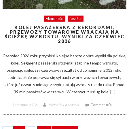
Aktualności
Pasażer
KOLEJ PASAŻERSKA Z REKORDAMI,
PRZEWOZY TOWAROWE WRACAJĄ NA
ŚCIEŻKĘ WZROSTU. WYNIKI ZA CZERWIEC
2026
Czerwiec 2026 roku przyniósł kolejne bardzo dobre wyniki dla polskiej
kolei. Segment pasażerski utrzymał stabilne tempo wzrostu,
osiągając najlepszy czerwcowy rezultat od co najmniej 2012 roku.
Jednocześnie poprawia się sytuacja w przewozach towarowych,
które już czwarty miesiąc z rzędu notują wzrosty rok do roku. Ponad
39 mln pasażerów w czerwcu W czerwcu z usług kolei […]
Posted
Author
3 sierpnia 2026
Radosław Karwicki
Comment(0)
on
STRONICOWANIE