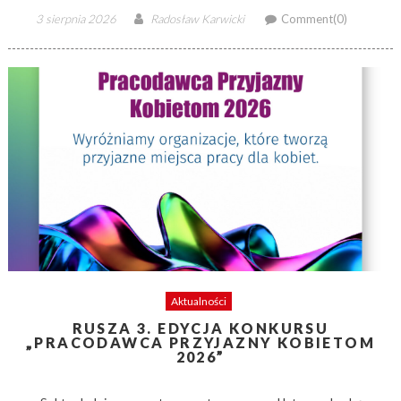
Posted
Author
3 sierpnia 2026
Radosław Karwicki
Comment(0)
on
Aktualności
RUSZA 3. EDYCJA KONKURSU
„PRACODAWCA PRZYJAZNY KOBIETOM
2026”