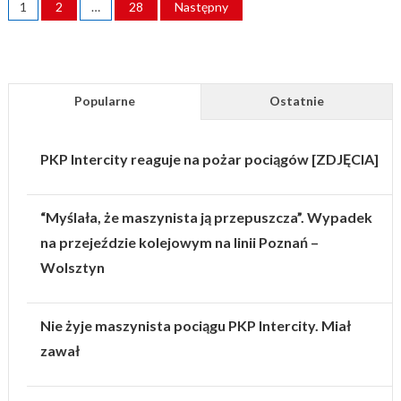
1
2
…
28
Następny
WPISÓW
Popularne
Ostatnie
PKP Intercity reaguje na pożar pociągów [ZDJĘCIA]
“Myślała, że maszynista ją przepuszcza”. Wypadek
na przejeździe kolejowym na linii Poznań –
Wolsztyn
Nie żyje maszynista pociągu PKP Intercity. Miał
zawał