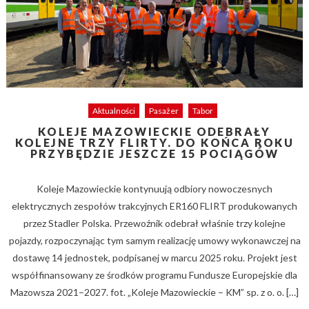
Aktualności
Pasażer
Tabor
KOLEJE MAZOWIECKIE ODEBRAŁY
KOLEJNE TRZY FLIRTY. DO KOŃCA ROKU
PRZYBĘDZIE JESZCZE 15 POCIĄGÓW
Koleje Mazowieckie kontynuują odbiory nowoczesnych
elektrycznych zespołów trakcyjnych ER160 FLIRT produkowanych
przez Stadler Polska. Przewoźnik odebrał właśnie trzy kolejne
pojazdy, rozpoczynając tym samym realizację umowy wykonawczej na
dostawę 14 jednostek, podpisanej w marcu 2025 roku. Projekt jest
współfinansowany ze środków programu Fundusze Europejskie dla
Mazowsza 2021–2027. fot. „Koleje Mazowieckie – KM” sp. z o. o. […]