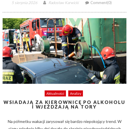
Posted
Author
5 sierpnia 2026
Radosław Karwicki
Comment(0)
on
Aktualności
Analizy
WSIADAJĄ ZA KIEROWNICĘ PO ALKOHOLU
I WJEŻDŻAJĄ NA TORY
Na półmetku wakacji zarysował się bardzo niepokojący trend. W
ciągu zaledwie kilku dni doszło do skrajnie nieodpowiedzialnych