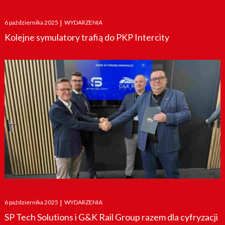
Posted
6 października 2025
|
WYDARZENIA
on
Kolejne symulatory trafią do PKP Intercity
Posted
6 października 2025
|
WYDARZENIA
on
SP Tech Solutions i G&K Rail Group razem dla cyfryzacji