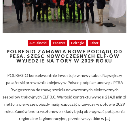
Aktualności
Pasażer
Polregio
Tabor
POLREGIO ZAMAWIA NOWE POCIĄGI OD
PESA. SZEŚĆ NOWOCZESNYCH ELF-ÓW
WYJEDZIE NA TORY W 2029 ROKU
POLREGIO konsekwentnie inwestuje w nowy tabor. Największy
pasażerski przewoźnik kolejowy w Polsce podpisał umowę z PESA
Bydgoszcz na dostawę sześciu nowoczesnych elektrycznych
zespołów trakcyjnych ELF 3.0. Wartość kontraktu wynosi 214,8 mln zł
netto, a pierwsze pojazdy mają rozpocząć przewozy w połowie 2029
roku. Zamówione trzyczłonowe składy będą obsługiwać połączenia
regionalne i aglomeracyjne, przede wszystkim w […]