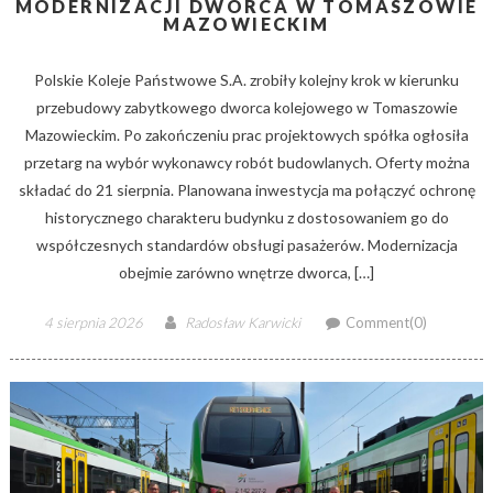
MODERNIZACJI DWORCA W TOMASZOWIE
MAZOWIECKIM
Polskie Koleje Państwowe S.A. zrobiły kolejny krok w kierunku
przebudowy zabytkowego dworca kolejowego w Tomaszowie
Mazowieckim. Po zakończeniu prac projektowych spółka ogłosiła
przetarg na wybór wykonawcy robót budowlanych. Oferty można
składać do 21 sierpnia. Planowana inwestycja ma połączyć ochronę
historycznego charakteru budynku z dostosowaniem go do
współczesnych standardów obsługi pasażerów. Modernizacja
obejmie zarówno wnętrze dworca, […]
Posted
Author
4 sierpnia 2026
Radosław Karwicki
Comment(0)
on