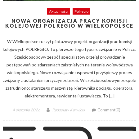
Aktualności
Polregio
NOWA ORGANIZACJA PRACY KOMISJI
KOLEJOWEJ POLREGIO W WIELKOPOLSCE
W Wielkopolsce ruszył pilotażowy projekt organizacji prac komisji
kolejowych POLREGIO. To pierwsze tego typu rozwiązanie w Polsce.
Sześcioosobowy zespół specjalistów przejął prowadzenie
postępowań po zdarzeniach zaistniałych na terenie województwa
wielkopolskiego. Nowe rozwiązanie usprawni i przyśpieszy proces
związany z ustalaniem przyczyn zdarzeń. W sześcioosobowym zespole
zatrudniono: starszego maszynistę, kierownika pociągu, operatora,
elektromontera, rewidenta i ustawiacza. To […]
Posted
Author
4 sierpnia 2026
Radosław Karwicki
Comment(0)
on