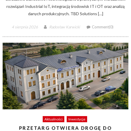
rozwiązań Industrial IoT, integracją środowisk IT i OT oraz analizą
danych produkcyjnych. TBD Solutions […]
Posted
Author
4 sierpnia 2026
Radosław Karwicki
Comment(0)
on
Aktualności
Inwestycje
PRZETARG OTWIERA DROGĘ DO