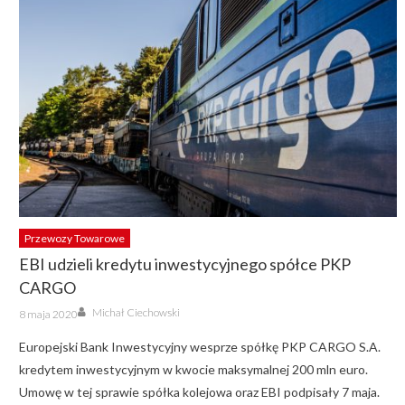
Przewozy Towarowe
EBI udzieli kredytu inwestycyjnego spółce PKP
CARGO
Author
Posted
Michał Ciechowski
8 maja 2020
on
Europejski Bank Inwestycyjny wesprze spółkę PKP CARGO S.A.
kredytem inwestycyjnym w kwocie maksymalnej 200 mln euro.
Umowę w tej sprawie spółka kolejowa oraz EBI podpisały 7 maja.