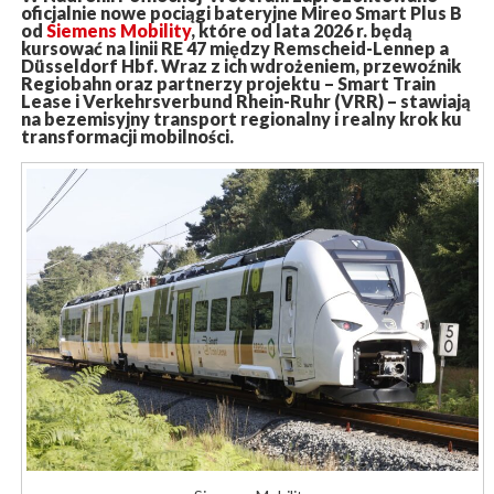
oficjalnie nowe pociągi bateryjne Mireo Smart Plus B
od
Siemens Mobility
, które od lata 2026 r. będą
kursować na linii RE 47 między Remscheid-Lennep a
Düsseldorf Hbf. Wraz z ich wdrożeniem, przewoźnik
Regiobahn oraz partnerzy projektu – Smart Train
Lease i Verkehrsverbund Rhein-Ruhr (VRR) – stawiają
na bezemisyjny transport regionalny i realny krok ku
transformacji mobilności.