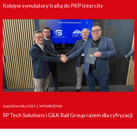
Kolejne symulatory trafią do PKP Intercity
Posted
6 października 2025
|
WYDARZENIA
on
SP Tech Solutions i G&K Rail Group razem dla cyfryzacji