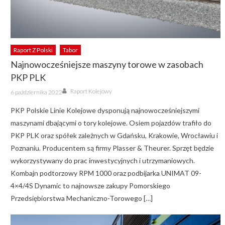
Raport Z Polski
Tabor
Najnowocześniejsze maszyny torowe w zasobach
PKP PLK
Author
Posted
Raport Kolejowy
6 października 2022
on
PKP Polskie Linie Kolejowe dysponują najnowocześniejszymi
maszynami dbającymi o tory kolejowe. Osiem pojazdów trafiło do
PKP PLK oraz spółek zależnych w Gdańsku, Krakowie, Wrocławiu i
Poznaniu. Producentem są firmy Plasser & Theurer. Sprzęt będzie
wykorzystywany do prac inwestycyjnych i utrzymaniowych.
Kombajn podtorzowy RPM 1000 oraz podbijarka UNIMAT 09-
4×4/4S Dynamic to najnowsze zakupy Pomorskiego
Przedsiębiorstwa Mechaniczno-Torowego […]