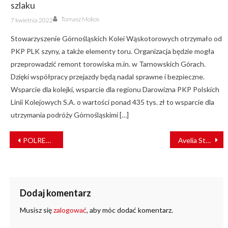
szlaku
Author
Posted
Tomasz Mokos
7 kwietnia 2022
on
Stowarzyszenie Górnośląskich Kolei Wąskotorowych otrzymało od
PKP PLK szyny, a także elementy toru. Organizacja będzie mogła
przeprowadzić remont torowiska m.in. w Tarnowskich Górach.
Dzięki współpracy przejazdy będą nadal sprawne i bezpieczne.
Wsparcie dla kolejki, wsparcie dla regionu Darowizna PKP Polskich
Linii Kolejowych S.A. o wartości ponad 435 tys. zł to wsparcie dla
utrzymania podróży Górnośląskimi […]
NAWIGACJA
POLREGIO zawiezie fanów na Pol’and’Rock
Avelia Stream – szybka kolej przyszłości od Alstom
WPISU
Dodaj komentarz
Musisz się
zalogować
, aby móc dodać komentarz.