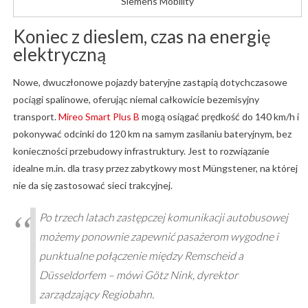
Siemens Mobility
Koniec z dieslem, czas na energię
elektryczną
Nowe, dwuczłonowe pojazdy bateryjne zastąpią dotychczasowe
pociągi spalinowe, oferując niemal całkowicie bezemisyjny
transport.
Mireo Smart Plus B
mogą osiągać prędkość do 140 km/h i
pokonywać odcinki do 120 km na samym zasilaniu bateryjnym, bez
konieczności przebudowy infrastruktury. Jest to rozwiązanie
idealne m.in. dla trasy przez zabytkowy most Müngstener, na której
nie da się zastosować sieci trakcyjnej.
Po trzech latach zastępczej komunikacji autobusowej
możemy ponownie zapewnić pasażerom wygodne i
punktualne połączenie między Remscheid a
Düsseldorfem – mówi Götz Nink, dyrektor
zarządzający Regiobahn.