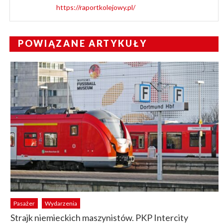
https://raportkolejowy.pl/
POWIĄZANE ARTYKUŁY
Pasażer
Wydarzenia
Strajk niemieckich maszynistów. PKP Intercity