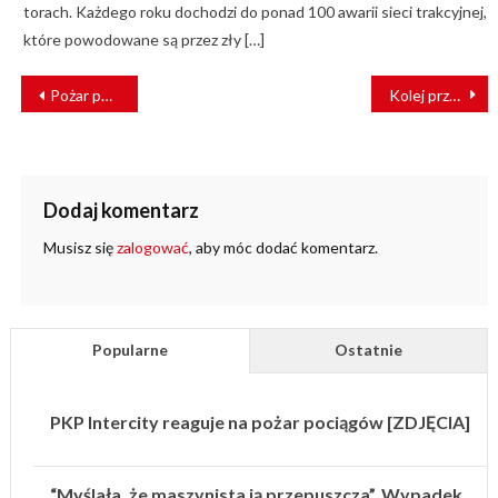
torach. Każdego roku dochodzi do ponad 100 awarii sieci trakcyjnej,
które powodowane są przez zły […]
NAWIGACJA
Pożar pociągu Intercity w Rawiczu – ewakuowano kilkadziesiąt osób
Kolej przyspiesza. Minister zapowiada wielkie zmiany
WPISU
Dodaj komentarz
Musisz się
zalogować
, aby móc dodać komentarz.
Popularne
Ostatnie
PKP Intercity reaguje na pożar pociągów [ZDJĘCIA]
“Myślała, że maszynista ją przepuszcza”. Wypadek