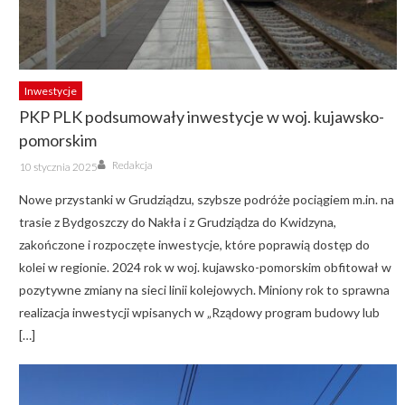
Inwestycje
PKP PLK podsumowały inwestycje w woj. kujawsko-
pomorskim
Author
Posted
Redakcja
10 stycznia 2025
on
Nowe przystanki w Grudziądzu, szybsze podróże pociągiem m.in. na
trasie z Bydgoszczy do Nakła i z Grudziądza do Kwidzyna,
zakończone i rozpoczęte inwestycje, które poprawią dostęp do
kolei w regionie. 2024 rok w woj. kujawsko-pomorskim obfitował w
pozytywne zmiany na sieci linii kolejowych. Miniony rok to sprawna
realizacja inwestycji wpisanych w „Rządowy program budowy lub
[…]