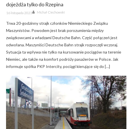
dojeżdża tylko do Rzepina
Author
Posted
Michał Ciechowski
16 listopada 2023
on
Trwa 20-godzinny strajk członków Niemieckiego Związku
Maszynistów. Powodem jest brak porozumienia między
związkowcami a władzami Deutsche Bahn. Część połączeń jest
odwołana. Maszyniści Deutsche Bahn strajk rozpoczęli wczoraj.
Sytuacja ta wpływa nie tylko na kursowanie pociągów na terenie
Niemiec, ale także na komfort podróży pasażerów w Polsce. Jak
informuje spółka PKP Intercity, pociągi kierujące się do […]