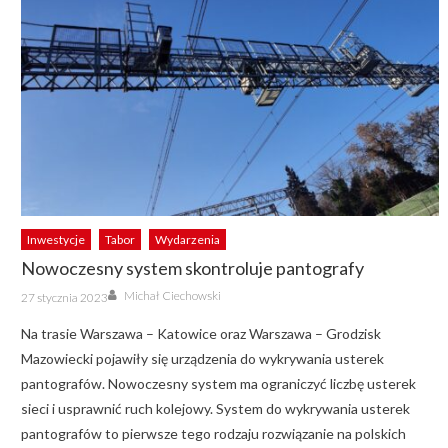
Inwestycje
Tabor
Wydarzenia
Nowoczesny system skontroluje pantografy
Author
Posted
Michał Ciechowski
27 stycznia 2023
on
Na trasie Warszawa – Katowice oraz Warszawa – Grodzisk
Mazowiecki pojawiły się urządzenia do wykrywania usterek
pantografów. Nowoczesny system ma ograniczyć liczbę usterek
sieci i usprawnić ruch kolejowy. System do wykrywania usterek
pantografów to pierwsze tego rodzaju rozwiązanie na polskich