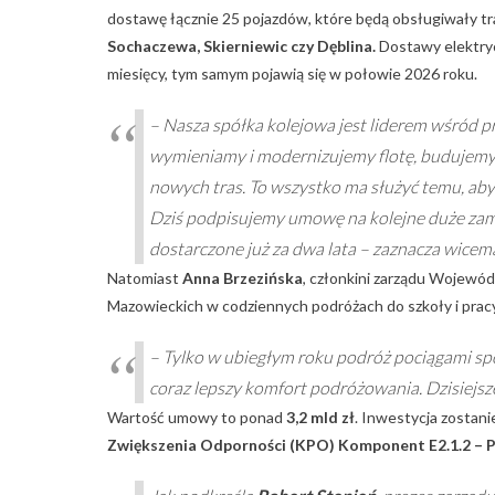
dostawę łącznie 25 pojazdów, które będą obsługiwały tr
Sochaczewa, Skierniewic czy Dęblina.
Dostawy elektry
miesięcy, tym samym pojawią się w połowie 2026 roku.
–
Nasza spółka kolejowa jest liderem wśród 
wymieniamy i modernizujemy flotę, budujemy
nowych tras. To wszystko ma służyć temu, aby
Dziś podpisujemy umowę na kolejne duże zam
dostarczone już za dwa lata
– zaznacza wicem
Natomiast
Anna Brzezińska
, członkini zarządu Wojewó
Mazowieckich w codziennych podróżach do szkoły i pracy
–
Tylko w ubiegłym roku podróż pociągami sp
coraz lepszy komfort podróżowania. Dzisiejsz
Wartość umowy to ponad
3,2 mld zł
. Inwestycja zostani
Zwiększenia Odporności (KPO) Komponent E2.1.2 – P