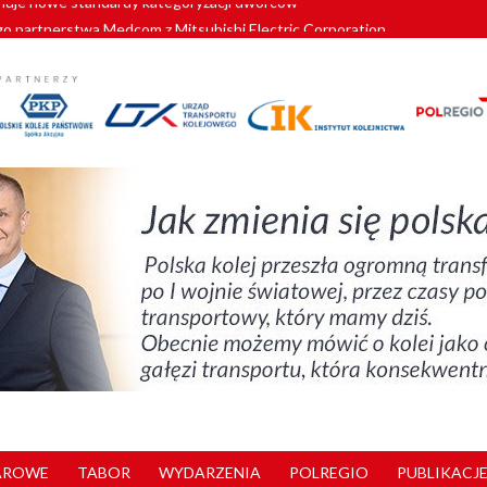
o partnerstwa Medcom z Mitsubishi Electric Corporation
tnerem „Lata na Dolnym Śląsku”. We Wrocławiu rusza weekend pełen reg
pomorskie znów szuka dostawcy nowych EZT
ach kolejowych w północnej Wielkopolsce. Łatwiejsze dojazdy do pracy i 
nuje nowe standardy kategoryzacji dworców
AROWE
TABOR
WYDARZENIA
POLREGIO
PUBLIKACJE