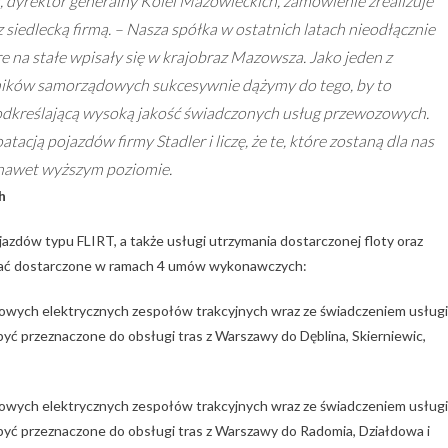
u, dyrektor generalny Kolei Mazowieckich, zamówienie zrealizuje
 siedlecką firmą. –
Nasza spółka w ostatnich latach nieodłącznie
re na stałe wpisały się w krajobraz Mazowsza. Jako jeden z
ników samorządowych sukcesywnie dążymy do tego, by to
dkreślającą wysoką jakość świadczonych usług przewozowych.
cją pojazdów firmy Stadler i liczę, że te, które zostaną dla nas
nawet wyższym poziomie.
h
dów typu FLIRT, a także usługi utrzymania dostarczonej floty oraz
ać dostarczone
w ramach 4 umów wykonawczych:
nowych elektrycznych zespołów trakcyjnych wraz ze świadczeniem usługi
 być przeznaczone do obsługi tras z Warszawy do Dęblina, Skierniewic,
nowych elektrycznych zespołów trakcyjnych wraz ze świadczeniem usługi
ą być przeznaczone do obsługi tras z Warszawy do Radomia, Działdowa i