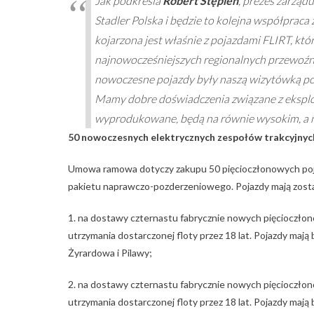
Jak podkreśla
Robert Stępień
, prezes zarząd
Stadler Polska i będzie to kolejna współpraca z
kojarzona jest właśnie z pojazdami FLIRT, któ
najnowocześniejszych regionalnych przewoź
nowoczesne pojazdy były naszą wizytówką po
Mamy dobre doświadczenia związane z eksploata
wyprodukowane, będą na równie wysokim, a 
50 nowoczesnych elektrycznych zespołów trakcyjnyc
Umowa ramowa dotyczy zakupu 50 pięcioczłonowych pojaz
pakietu naprawczo-pozderzeniowego. Pojazdy mają zost
1. na dostawy czternastu fabrycznie nowych pięcioczło
utrzymania dostarczonej floty przez 18 lat. Pojazdy mają
Żyrardowa i Pilawy;
2. na dostawy czternastu fabrycznie nowych pięcioczło
utrzymania dostarczonej floty przez 18 lat. Pojazdy maj