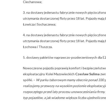
Ciechanowa;
3. na dostawy jedenastu fabrycznie nowych pięcioczłon
utrzymania dostarczonej floty przez 18 lat. Pojazdy maj
Łowicza i Sochaczewa;
4. na dostawy jedenastu fabrycznie nowych pięcioczłon
utrzymania dostarczonej floty przez 18 lat. Pojazdy mają
Łochowa i Tłuszcza.
5. dostawy pakietów naprawczo-pozderzeniowych dla EZ
Nowoczesne pojazdy poprawią komfort i bezpieczeństwo
eksploatacyjny Kolei Mazowieckich
Czesław Sulima
zwra
spółki. –
W parku taborowym mamy obecnie ponad 330 p
realizujemy przewozy na wysokim poziomie eksploatacyjn
rozpoczętego przed laty procesu unowocześniania firmy.
typ pojazdów, a jak wiadomo większa liczba ujednolicon