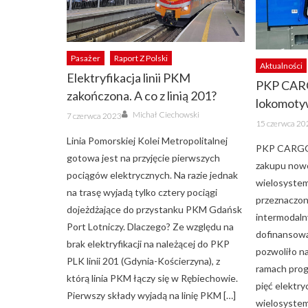
Pasażer
Raport Z Polski
Aktualności
Elektryfikacja linii PKM
PKP CARG
zakończona. A co z linią 201?
lokomoty
Author
Posted
Michał Ciechowski
7 czerwca 2023
Posted
on
15 czerwca 20
on
Linia Pomorskiej Kolei Metropolitalnej
PKP CARGO 
gotowa jest na przyjęcie pierwszych
zakupu now
pociągów elektrycznych. Na razie jednak
wielosyste
na trasę wyjadą tylko cztery pociągi
przeznaczo
dojeżdżające do przystanku PKM Gdańsk
intermodaln
Port Lotniczy. Dlaczego? Ze względu na
dofinansowa
brak elektryfikacji na należącej do PKP
pozwoliło n
PLK linii 201 (Gdynia-Kościerzyna), z
ramach pro
którą linia PKM łączy się w Rębiechowie.
pięć elektr
Pierwszy składy wyjadą na linię PKM […]
wielosyste