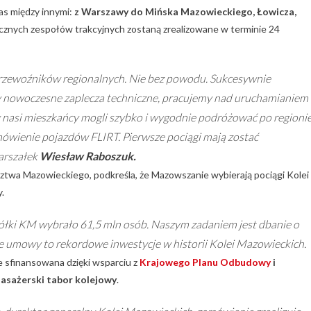
as między innymi:
z Warszawy do Mińska Mazowieckiego, Łowicza,
cznych zespołów trakcyjnych zostaną zrealizowane w terminie 24
przewoźników regionalnych. Nie bez powodu. Sukcesywnie
 nowoczesne zaplecza techniczne, pracujemy nad uruchamianiem
 nasi mieszkańcy mogli szybko i wygodnie podróżować po regionie
ówienie pojazdów FLIRT. Pierwsze pociągi mają zostać
arszałek
Wiesław Raboszuk.
dztwa Mazowieckiego, podkreśla, że Mazowszanie wybierają pociągi Kolei
.
ółki KM wybrało 61,5 mln osób.
Naszym zadaniem jest dbanie o
e umowy to rekordowe inwestycje w historii Kolei Mazowieckich.
e sfinansowana dzięki wsparciu z
Krajowego Planu Odbudowy
i
asażerski tabor kolejowy
.