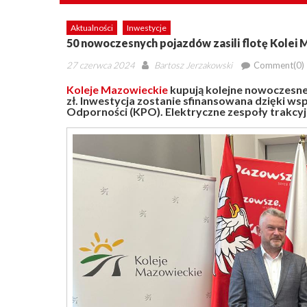
Aktualności
Inwestycje
50 nowoczesnych pojazdów zasili flotę Kolei
Posted
Author
27 czerwca 2024
Bartosz Jerzakowski
Comment(0)
on
Koleje Mazowieckie
kupują kolejne nowoczesne
zł. Inwestycja zostanie sfinansowana dzięki w
Odporności (KPO). Elektryczne zespoły trakcyjn