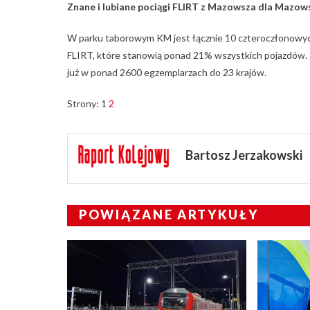
Znane i lubiane pociągi FLIRT z Mazowsza dla Mazow
W parku taborowym KM jest łącznie 10 czteroczłonowyc
FLIRT, które stanowią ponad 21% wszystkich pojazdów.
już w ponad 2600 egzemplarzach do 23 krajów.
Strony:
1
2
Bartosz Jerzakowski
POWIĄZANE ARTYKUŁY