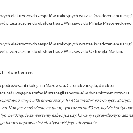
owych elektrycznych zespołów trakcyjnych wraz ze świadczeniem usługi
ą być przeznaczone do obsługi tras z Warszawy do Mińska Mazowieckiego,
owych elektrycznych zespołów trakcyjnych wraz ze świadczeniem usługi
 być przeznaczone
do obsługi tras z Warszawy do Ostrołęki, Małkini,
T – dwie transze.
 podróżowania koleją na Mazowszu. Członek zarządu, dyrektor
ca też uwagę na trafność strategii taborowej w dynamicznym rozwoju
ojazdów, z czego 54% nowoczesnych i 41% zmodernizowanych, którymi
ym. Kolejne zamówienie na tabor, tym razem na 50 ezt, będzie kontynuac
 Tym bardziej, że zamierzamy nabyć już użytkowany i sprawdzony przez na
ego taboru poprawia też efektywność jego utrzymania.