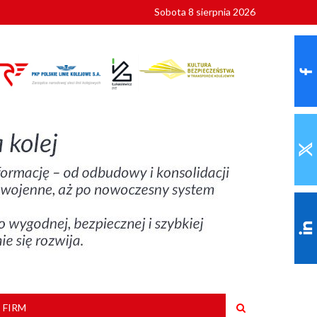
Sobota 8 sierpnia 2026
ionalnych
szkoły
 FIRM