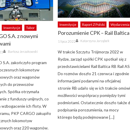
Inwestycje
Raport Z Polski
Wydarzenia
Inwestycje
Tabor
Porozumienie CPK – Rail Baltica
O S.A. z nowymi
Author
Posted
Katarzyna Jarząbek
1 lipca 2022
wami
on
Author
Bartosz Jerzakowski
W trakcie Szczytu Trójmorza 2022 w
23
Rydze, zarząd spółki CPK spotkał się z
S.A. zakończyło program
przedstawicielami Rail Baltica RB Rail AS
oczesnych lokomotyw
Do rozmów doszło 21 czerwca i zgodnie 
mowych oraz wagonów
informacjami podanymi na oficjalnej
nych do przewozów
stronie RB udało się w ich trakcie omów
ych. Spółka otrzymała
możliwości współpracy pomiędzy tymi
nie z funduszy unijnych, co
podmiotami. Ostatecznie doszło także 
a wzbogacenie ich floty. W
podpisania porozumienia, na mocy
gramu, PKP CARGO zakupiło
którego będą podejmowane […]
ycznych lokomotyw
mowych oraz 220 wagonów.