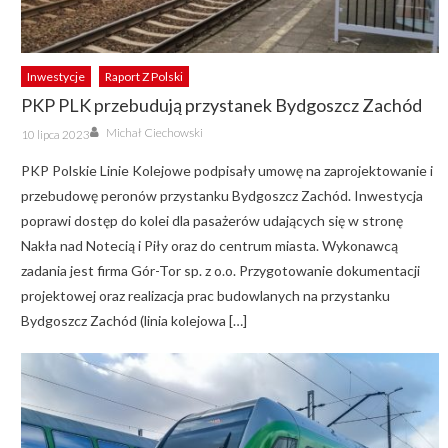
Inwestycje
Raport Z Polski
PKP PLK przebudują przystanek Bydgoszcz Zachód
Author
Posted
Michał Ciechowski
10 lipca 2023
on
PKP Polskie Linie Kolejowe podpisały umowę na zaprojektowanie i
przebudowę peronów przystanku Bydgoszcz Zachód. Inwestycja
poprawi dostęp do kolei dla pasażerów udających się w stronę
Nakła nad Notecią i Piły oraz do centrum miasta. Wykonawcą
zadania jest firma Gór-Tor sp. z o.o. Przygotowanie dokumentacji
projektowej oraz realizacja prac budowlanych na przystanku
Bydgoszcz Zachód (linia kolejowa […]