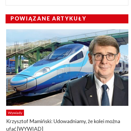
POWIĄZANE ARTYKUŁY
Wywiady
Krzysztof Mamiński: Udowadniamy, że kolei można
ufać [WYWIAD]