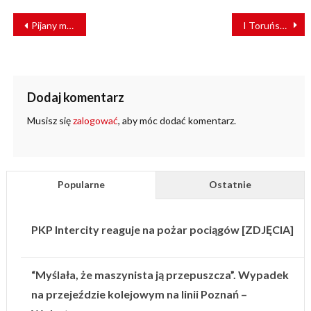
NAWIGACJA
Pijany maszynista zatrzymany. Miał… sądowy zakaz prowadzenia pojazdów
I Toruński Zlot Kolekcjonerów Biletów już w sobotę!
WPISU
Dodaj komentarz
Musisz się
zalogować
, aby móc dodać komentarz.
Popularne
Ostatnie
PKP Intercity reaguje na pożar pociągów [ZDJĘCIA]
“Myślała, że maszynista ją przepuszcza”. Wypadek
na przejeździe kolejowym na linii Poznań –