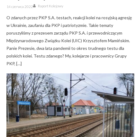
Author
Posted
Raport Kolejowy
14 czerwca 2022
on
O zdanych przez PKP S.A. testach, reakcji kolei na rosyjską agresję
w Ukrainie, zaufaniu dla PKP i patriotyzmie. Takie tematy
poruszyliśmy z prezesem zarządu PKP S.A. i przewodniczącym
Międzynarodowego Związku Kolei (UIC) Krzysztofem Mamińskim.
Panie Prezesie, dwa lata pandemii to okres trudnego testu dla
polskich kolei. Testu zdanego? My, kolejarze i pracownicy Grupy
PKP, […]