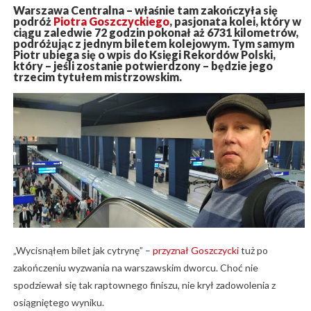
Warszawa Centralna – właśnie tam zakończyła się
podróż
Piotra Goszczyckiego
, pasjonata kolei, który w
ciągu zaledwie 72 godzin pokonał aż 6731 kilometrów,
podróżując z jednym biletem kolejowym. Tym samym
Piotr ubiega się o wpis do Księgi Rekordów Polski,
który – jeśli zostanie potwierdzony – będzie jego
trzecim tytułem mistrzowskim.
„Wycisnąłem bilet jak cytrynę” –
przyznał Goszczycki
tuż po
zakończeniu wyzwania na warszawskim dworcu. Choć nie
spodziewał się tak raptownego finiszu, nie krył zadowolenia z
osiągniętego wyniku.