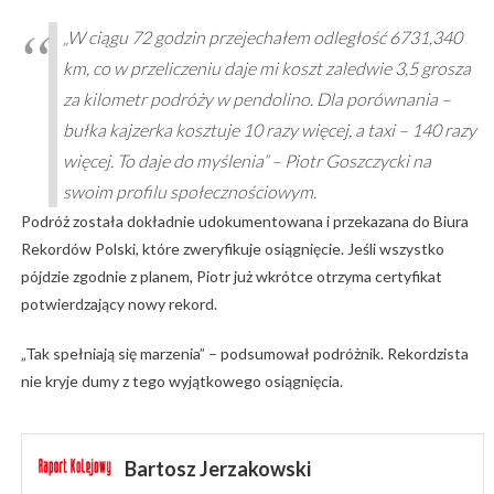
„W ciągu 72 godzin przejechałem odległość 6731,340
km, co w przeliczeniu daje mi koszt zaledwie 3,5 grosza
za kilometr podróży w pendolino. Dla porównania –
bułka kajzerka kosztuje 10 razy więcej, a taxi – 140 razy
więcej. To daje do myślenia” – Piotr Goszczycki na
swoim profilu społecznościowym.
Podróż została dokładnie udokumentowana i przekazana do Biura
Rekordów Polski, które zweryfikuje osiągnięcie. Jeśli wszystko
pójdzie zgodnie z planem, Piotr już wkrótce otrzyma certyfikat
potwierdzający nowy rekord.
„Tak spełniają się marzenia” – podsumował podróżnik. Rekordzista
nie kryje dumy z tego wyjątkowego osiągnięcia.
Bartosz Jerzakowski