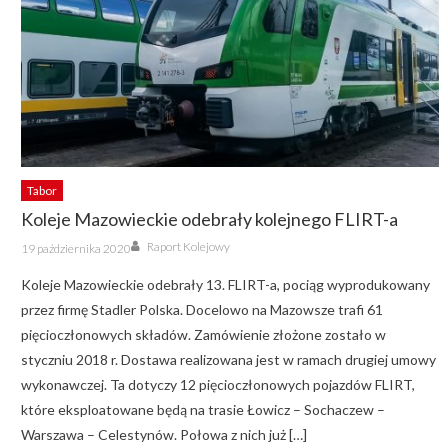
Tabor
Koleje Mazowieckie odebrały kolejnego FLIRT-a
Author
Posted
Raport Kolejowy
19 października 2020
on
Koleje Mazowieckie odebrały 13. FLIRT-a, pociąg wyprodukowany
przez firmę Stadler Polska. Docelowo na Mazowsze trafi 61
pięcioczłonowych składów. Zamówienie złożone zostało w
styczniu 2018 r. Dostawa realizowana jest w ramach drugiej umowy
wykonawczej. Ta dotyczy 12 pięcioczłonowych pojazdów FLIRT,
które eksploatowane będą na trasie Łowicz – Sochaczew –
Warszawa – Celestynów. Połowa z nich już […]