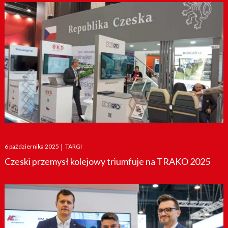
Posted
6 października 2025
|
TARGI
on
Czeski przemysł kolejowy triumfuje na TRAKO 2025