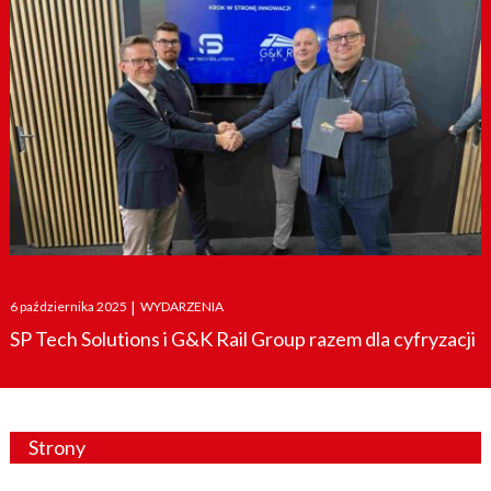
Posted
6 października 2025
|
WYDARZENIA
on
SP Tech Solutions i G&K Rail Group razem dla cyfryzacji
Strony