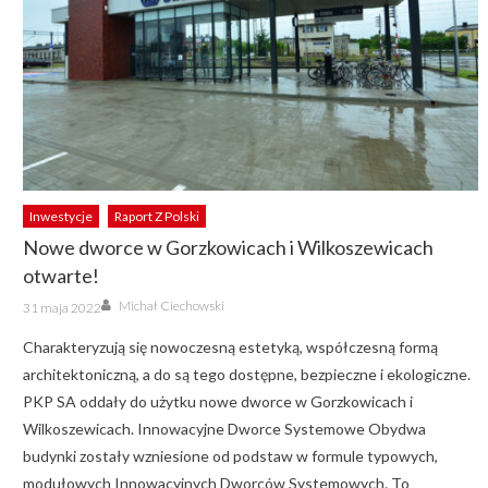
Inwestycje
Raport Z Polski
Nowe dworce w Gorzkowicach i Wilkoszewicach
otwarte!
Author
Posted
Michał Ciechowski
31 maja 2022
on
Charakteryzują się nowoczesną estetyką, współczesną formą
architektoniczną, a do są tego dostępne, bezpieczne i ekologiczne.
PKP SA oddały do użytku nowe dworce w Gorzkowicach i
Wilkoszewicach. Innowacyjne Dworce Systemowe Obydwa
budynki zostały wzniesione od podstaw w formule typowych,
modułowych Innowacyjnych Dworców Systemowych. To