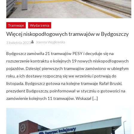
Tramwaje
Wydarzenia
Więcej niskopodłogowych tramwajów w Bydgoszczy
Author
Posted
Joanna Węglewska
3 kwietnia 2023
on
Bydgoszcz zamówiła 21 tramwajów PESY i decyduje się na
rozszerzenie kontraktu o kolejnych 19 nowych niskopodłogowych
pojazdów. Dziesięć pierwszych tramwajów zamówiono w ubiegłym
roku, a ich dostawy rozpoczną się we wrześniu i potrwają do
listopada. Bydgoszcz gotowa na kolejne tramwaje Rafał Bruski,
prezydent Bydgoszczy, poinformował w styczniu o gotowości na
zamówienie kolejnych 11 tramwajów. Wskazał […]