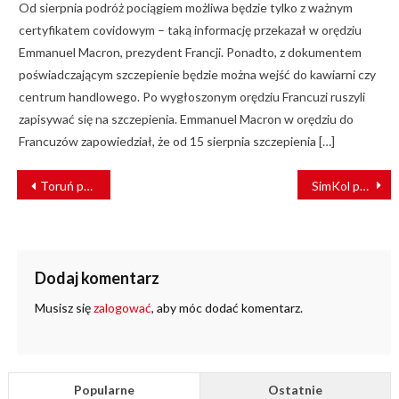
Od sierpnia podróż pociągiem możliwa będzie tylko z ważnym
certyfikatem covidowym – taką informację przekazał w orędziu
Emmanuel Macron, prezydent Francji. Ponadto, z dokumentem
poświadczającym szczepienie będzie można wejść do kawiarni czy
centrum handlowego. Po wygłoszonym orędziu Francuzi ruszyli
zapisywać się na szczepienia. Emmanuel Macron w orędziu do
Francuzów zapowiedział, że od 15 sierpnia szczepienia […]
NAWIGACJA
Toruń podnosi ceny biletów MZK
SimKol projektuje symulator dla Bombardier Transportation (ZWUS) Polska
WPISU
Dodaj komentarz
Musisz się
zalogować
, aby móc dodać komentarz.
Popularne
Ostatnie