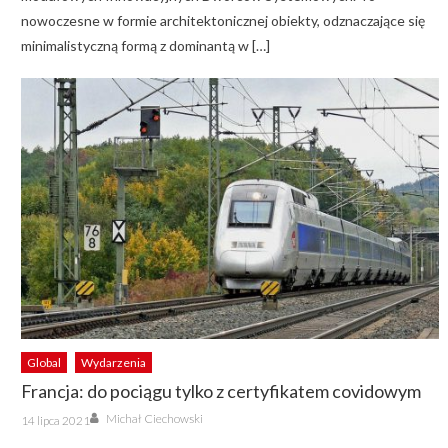
nowoczesne w formie architektonicznej obiekty, odznaczające się
minimalistyczną formą z dominantą w […]
Global
Wydarzenia
Francja: do pociągu tylko z certyfikatem covidowym
Author
Posted
Michał Ciechowski
14 lipca 2021
on