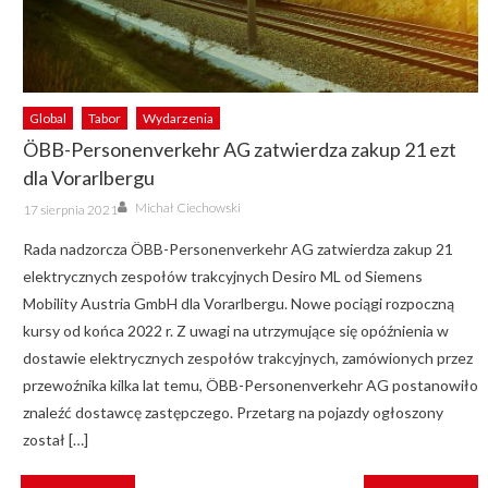
Global
Tabor
Wydarzenia
ÖBB-Personenverkehr AG zatwierdza zakup 21 ezt
dla Vorarlbergu
Author
Posted
Michał Ciechowski
17 sierpnia 2021
on
Rada nadzorcza ÖBB-Personenverkehr AG zatwierdza zakup 21
elektrycznych zespołów trakcyjnych Desiro ML od Siemens
Mobility Austria GmbH dla Vorarlbergu. Nowe pociągi rozpoczną
kursy od końca 2022 r. Z uwagi na utrzymujące się opóźnienia w
dostawie elektrycznych zespołów trakcyjnych, zamówionych przez
przewoźnika kilka lat temu, ÖBB-Personenverkehr AG postanowiło
znaleźć dostawcę zastępczego. Przetarg na pojazdy ogłoszony
został […]
NAWIGACJA