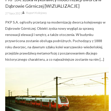
Dąbrowie Górniczej [WIZUALIZACJE]
Author
Posted
Raport Kolejowy
27 lipca 2021
on
PKP S.A. ogłosiły przetarg na modernizację dworca kolejowego w
Dąbrowie Górniczej. Obiekt zyska nowy wygląd za sprawą
renowacji elewacji i wnętrz, a także otoczenia. W budynku
przywrócona zostanie obsługa podróżnych. Pochodzący z 1888
roku dworzec, na dawnym szlaku kolei warszawsko-wiedeńskiej,
przejdzie prawdziwą metamorfozę z poszanowaniem dla jego
historycznego charakteru, a co najważniejsze zostanie na nim […]