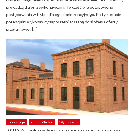
prowadzą dialog z wykonawcami. To część wieloetapowego
postępowania w trybie dialogu konkurencyjnego. Po tym etapie
potencjalni wykonawcy zaproszeni zostaną do złożenia oferty
przetargowej. […]
Inwestycje
Raport Z Polski
Wydarzenia
PKP S.A. szuka wykonawcy modernizacji dworca w