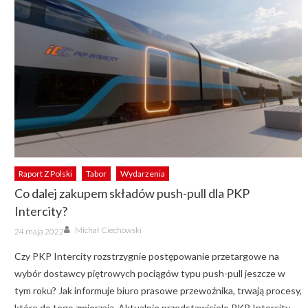
Raport Z Polski
Tabor
Wydarzenia
Co dalej zakupem składów push-pull dla PKP
Intercity?
Author
Posted
Michał Ciechowski
24 maja 2022
on
Czy PKP Intercity rozstrzygnie postępowanie przetargowe na
wybór dostawcy piętrowych pociągów typu push-pull jeszcze w
tym roku? Jak informuje biuro prasowe przewoźnika, trwają procesy,
które do tego zmierzają. Aktualnie przedstawiciele PKP Intercity