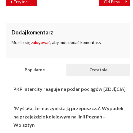
Trzy incydenty, zabezpieczone dowody i śledztwo prokuratury
Od Piłsudskiego do współczesności – 107 lat Straży Ochrony Kolei
WPISU
Dodaj komentarz
Musisz się
zalogować
, aby móc dodać komentarz.
Popularne
Ostatnie
PKP Intercity reaguje na pożar pociągów [ZDJĘCIA]
“Myślała, że maszynista ją przepuszcza”. Wypadek
na przejeździe kolejowym na linii Poznań –
Wolsztyn