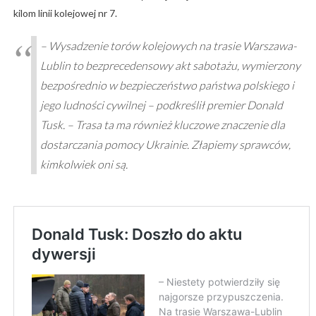
kilom linii kolejowej nr 7.
– Wysadzenie torów kolejowych na trasie Warszawa-
Lublin to bezprecedensowy akt sabotażu, wymierzony
bezpośrednio w bezpieczeństwo państwa polskiego i
jego ludności cywilnej – podkreślił premier Donald
Tusk. – Trasa ta ma również kluczowe znaczenie dla
dostarczania pomocy Ukrainie. Złapiemy sprawców,
kimkolwiek oni są.