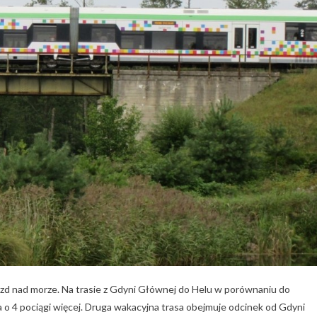
azd nad morze. Na trasie z Gdyni Głównej do Helu w porównaniu do
 4 pociągi więcej. Druga wakacyjna trasa obejmuje odcinek od Gdyni