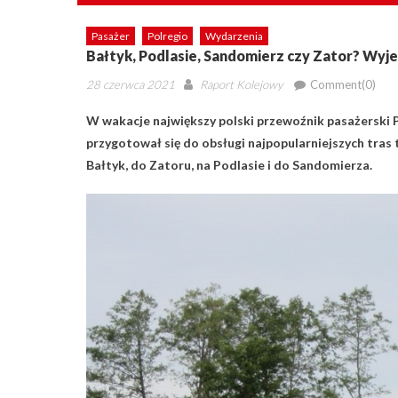
Pasażer
Polregio
Wydarzenia
Bałtyk, Podlasie, Sandomierz czy Zator? Wyj
Posted
Author
28 czerwca 2021
Raport Kolejowy
Comment(0)
on
W wakacje największy polski przewoźnik pasażerski 
przygotował się do obsługi najpopularniejszych tra
Bałtyk, do Zatoru, na Podlasie i do Sandomierza.