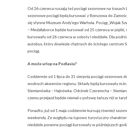
Od 26 czerwca ruszają też pociągi sezonowe na trasach 
sezonowe pociągi będą kursować z Rzeszowa do Zamościa,
się słynne Muzeum Andy’ego Warhola. Pociąg „Wojak Szw
– Medzilaborce będzie kursował od 25 czerwca w piątki, so
kursowały od 26 czerwca w soboty i niedziele. Dla podr
autobus, który dowiezie chętnych do ścisłego centrum 
pociąg.
A może urlop na Podlasiu?
Codziennie od 1 lipca do 31 sierpnia pociągi sezonowe d
wodnych akwenów regionu. Składy będą kursowały m.in. 
Siemianówka – Hajnówka. Odcinek Czeremcha – Siemianówk
czemu przejazd będzie niemal o połowę tańszy niż w tar
Ponadto, już od 1 maja codziennie kursują również sezon
weekendy. Ze względu na typowo turystyczny charakter t
niedziele poranne pociągi kursowały w późniejszych godzi