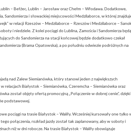
Lublin – Bełżec, Lublin – Jarosław oraz Chełm – Włodawa. Dodatkowe,
 Sandomierza i słowackiej miejscowości Medzilaborce, w której znajduj
ejk” w relacji Rzeszów – Medzilaborce – Rzeszów i Medzilaborce – Sano
boty i niedziele. Z kolei pociągi do Lublina, Zamościa i Sandomierza będ
óżujących do Sandomierza na stacji końcowej będzie dodatkowo czekał
Sandomierza (Brama Opatowska), a po południu odwiezie podróżnych na
ojadą nad Zalew Siemianówka, który stanowi jeden z największych
w relacjach Białystok – Siemianówka, Czeremcha – Siemianówka oraz
a został objęty ofertą promocyjną „Połączenie w dobrej cenie”, dzięki
yfie podstawowej.
owe pociągi na trasie Białystok – Waliły. Wcześniej kursowały one tylko 
ego połączenia, rozkład jazdy został tak zaplanowany, aby w soboty i
nach niż w dni robocze. Na trasie Białystok – Waliły obowiązuje