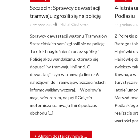
Szczecin: Sprawcy dewastacji
4-letnia 
tramwaju zgłosili się na policję
Podlasiu
Author
Posted
Posted
Michał Ciechowski
6 czerwca 2025
11 grudnia 20
on
on
Sprawcy dewastacji wagonu Tramwajów
Z Polregio 
Szczecińskich sami zgłosili się na policję.
Białegostok
To efekt nagłośnienia przez spółkę i
Hajnówki or
Policję aktu wandalizmu, którego się
Hajnówkę do
dopuścili w tramwaju linii nr 6. O
zwiększy ta
dewastacji szyb w tramwaju linii nr 6
Kowna, a w 
należącym do Tramwajów Szczecińskich
turystyczny
informowaliśmy wczoraj. – W połowie
letniej umo
maja, wieczorem, na pętli Golęcin
Marszałkow
motornicza tramwaju linii 6 podczas
Podlaskiego
obchodu […]
realizację 
wartości po
NAWIGACJA
Alstom dostarczy nową technologię sygnalizacji dla Metromover w Miami