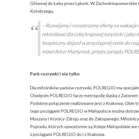
Głównej do Łeby przez Lębork. W Zachodniopomorskim tra
Kołobrzegu.
– Rozwijamy i rozszerzamy ofertę na wakacje 
rekordowo dla całej krajowej turystyki i jak
bezpieczny dojazd w przystępnej cenie do na
mówi Artur Martyniuk, prezes zarządu POLR
Park rozrywki i nie tylko
Dla miłośników parków rozrywki, POLREGIO ma specjalną 
Oświęcim POLREGIO łączy metropolię śląską z Zatorem i
Podobne połączenie realizowane jest z Krakowa. Obie t
tego pociągami POLREGIO w Małopolsce można dotrzeć d
Muszyny i Krynicy-Zdroju oraz do Zakopanego. Miłośnicy
Popradu, których operatorem są Koleje Małopolskie we 
z pociągami POLREGIO do i z Krakowa.