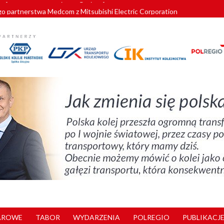
o partnerstwa Medcom z Mitsubishi Electric Corporation
tnerem „Lata na Dolnym Śląsku”. We Wrocławiu rusza weekend pełen reg
pomorskie znów szuka dostawcy nowych EZT
ach kolejowych w północnej Wielkopolsce. Łatwiejsze dojazdy do pracy i 
nuje nowe standardy kategoryzacji dworców
AROWE
TABOR
WYDARZENIA
POLREGIO
PUBLIKACJE