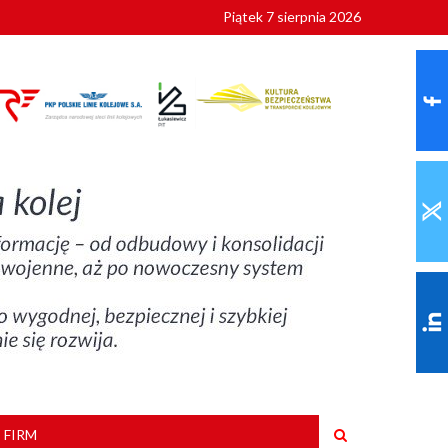
Piątek 7 sierpnia 2026
ionalnych
szkoły
 FIRM