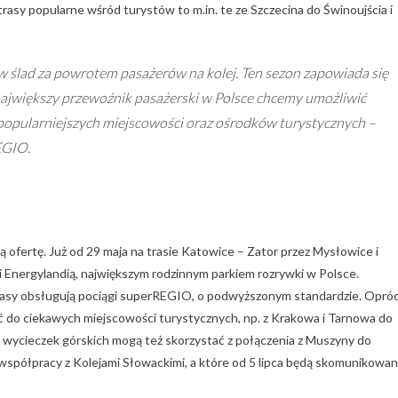
sy popularne wśród turystów to m.in. te ze Szczecina do Świnoujścia i
w ślad za powrotem pasażerów na kolej. Ten sezon zapowiada się
o największy przewoźnik pasażerski w Polsce chcemy umożliwić
jpopularniejszych miejscowości oraz ośrodków turystycznych –
EGIO.
ofertę. Już od 29 maja na trasie Katowice – Zator przez Mysłowice i
 Energylandią, największym rodzinnym parkiem rozrywki w Polsce.
rasy obsługują pociągi superREGIO, o podwyższonym standardzie. Opró
o ciekawych miejscowości turystycznych, np. z Krakowa i Tarnowa do
 wycieczek górskich mogą też skorzystać z połączenia z Muszyny do
współpracy z Kolejami Słowackimi, a które od 5 lipca będą skomunikowa