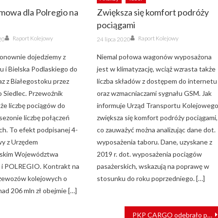
umowa dla Polregio na
Zwiększa się komfort podróży
pociągami
Author
Author
Posted
Raport Kolejowy
Raport Kolejowy
20
24 lipca 2020
on
ponownie dojedziemy z
Niemal połowa wagonów wyposażona
u i Bielska Podlaskiego do
jest w klimatyzację, wciąż wzrasta także
az z Białegostoku przez
liczba składów z dostępem do internetu
 Siedlec. Przewoźnik
oraz wzmacniaczami sygnału GSM. Jak
kże liczbę pociągów do
informuje Urząd Transportu Kolejowego
sezonie liczbę połączeń
zwiększa się komfort podróży pociągami,
ch. To efekt podpisanej 4-
co zauważyć można analizując dane dot.
wy z Urzędem
wyposażenia taboru. Dane, uzyskane z
skim Województwa
2019 r. dot. wyposażenia pociągów
 i POLREGIO. Kontrakt na
pasażerskich, wskazują na poprawę w
przewozów kolejowych o
stosunku do roku poprzedniego. […]
nad 206 mln zł obejmie […]
PKP CARGO odebrało pierwsze platformy intermodalne serii Sggrs