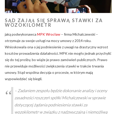
SĄD ZAJĄŁ SIĘ SPRAWĄ STAWKI ZA
WOZOKILOMETR
jaką podwykonawca
MPK Wrocław
– firma Michalczewski –
otrzymuje za swoje usługi na mocy umowy z 2014 roku.
Wnioskowała ona o jej podniesienie z uwagi na drastyczny wzrost
kosztów prowadzenia działalności. MPK nie mogło jednak przychylić
się do tej prośby, bo wiąże je prawo zamówień publicznych. Prawo
nie przewiduje możliwości zwiększenia stawki w trakcie trwania
umowy. Stąd wspólna decyzja o procesie, w którym mają
wypowiedzieć się biegli.
– Zadaniem zespołu będzie dokonanie analizy i oceny
zasadności roszczeń spółki Michalczewski w sprawie
dotyczącej żądania podniesienia stawki za
wozokilometr w związku z nadzwyczajną i niemożliwą