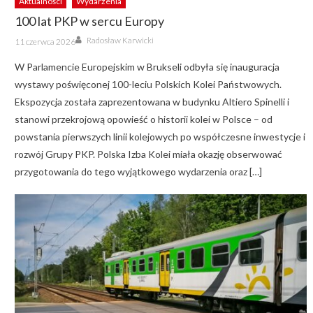
Aktualności
Wydarzenia
100 lat PKP w sercu Europy
Author
Posted
Radosław Karwicki
11 czerwca 2026
on
W Parlamencie Europejskim w Brukseli odbyła się inauguracja
wystawy poświęconej 100-leciu Polskich Kolei Państwowych.
Ekspozycja została zaprezentowana w budynku Altiero Spinelli i
stanowi przekrojową opowieść o historii kolei w Polsce – od
powstania pierwszych linii kolejowych po współczesne inwestycje i
rozwój Grupy PKP. Polska Izba Kolei miała okazję obserwować
przygotowania do tego wyjątkowego wydarzenia oraz […]