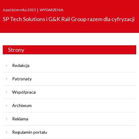
Posted
6 października 2025
|
WYDARZENIA
on
SP Tech Solutions i G&K Rail Group razem dla cyfryzacji
Strony
Redakcja
Patronaty
Współpraca
Archiwum
Reklama
Regulamin portalu