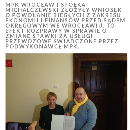
MPK WROCŁAW I SPÓŁKA
MICHALCZEWSKI ZŁOŻYŁY WNIOSEK
O POWOŁANIE BIEGŁYCH Z ZAKRESU
EKONOMII I FINANSÓW PRZED SĄDEM
OKRĘGOWYM WE WROCŁAWIU. TO
EFEKT ROZPRAWY W SPRAWIE O
ZMIANĘ STAWKI ZA USŁUGI
PRZEWOZOWE ŚWIADCZONE PRZEZ
PODWYKONAWCĘ MPK.