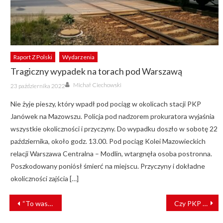
Raport Z Polski
Wydarzenia
Tragiczny wypadek na torach pod Warszawą
Author
Posted
Michał Ciechowski
23 października 2022
on
Nie żyje pieszy, który wpadł pod pociąg w okolicach stacji PKP
Janówek na Mazowszu. Policja pod nadzorem prokuratora wyjaśnia
wszystkie okoliczności i przyczyny. Do wypadku doszło w sobotę 22
października, około godz. 13.00. Pod pociąg Kolei Mazowieckich
relacji Warszawa Centralna – Modlin, wtargnęła osoba postronna.
Poszkodowany poniósł śmierć na miejscu. Przyczyny i dokładne
okoliczności zajścia […]
NAWIGACJA
“To was ku*** spale”. MPK Wrocław publikuje szokujące wiadomości i nawołuje do życzliwości [FILM]
Czy PKP Intercity uruchomi na swojej stronie Chatbota?
WPISU