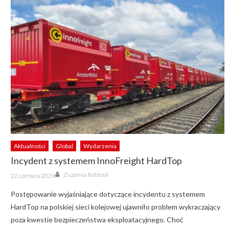
Aktualności
Global
Wydarzenia
Incydent z systemem InnoFreight HardTop
Author
Posted
Zuzanna Rabinek
22 czerwca 2026
on
Postępowanie wyjaśniające dotyczące incydentu z systemem
HardTop na polskiej sieci kolejowej ujawniło problem wykraczający
poza kwestie bezpieczeństwa eksploatacyjnego. Choć