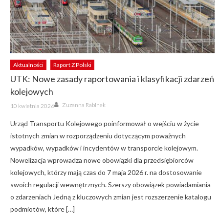
Aktualności
Raport Z Polski
UTK: Nowe zasady raportowania i klasyfikacji zdarzeń
kolejowych
Author
Posted
Zuzanna Rabinek
10 kwietnia 2026
on
Urząd Transportu Kolejowego poinformował o wejściu w życie
istotnych zmian w rozporządzeniu dotyczącym poważnych
wypadków, wypadków i incydentów w transporcie kolejowym.
Nowelizacja wprowadza nowe obowiązki dla przedsiębiorców
kolejowych, którzy mają czas do 7 maja 2026 r. na dostosowanie
swoich regulacji wewnętrznych. Szerszy obowiązek powiadamiania
o zdarzeniach Jedną z kluczowych zmian jest rozszerzenie katalogu
podmiotów, które […]