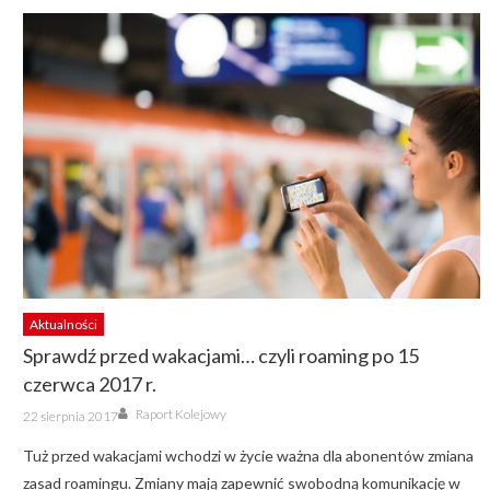
Aktualności
Sprawdź przed wakacjami… czyli roaming po 15
czerwca 2017 r.
Author
Posted
Raport Kolejowy
22 sierpnia 2017
on
Tuż przed wakacjami wchodzi w życie ważna dla abonentów zmiana
zasad roamingu. Zmiany mają zapewnić swobodną komunikację w