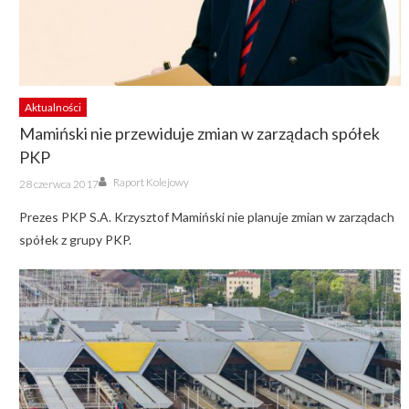
Aktualności
Mamiński nie przewiduje zmian w zarządach spółek
PKP
Author
Posted
Raport Kolejowy
28 czerwca 2017
on
Prezes PKP S.A. Krzysztof Mamiński nie planuje zmian w zarządach
spółek z grupy PKP.