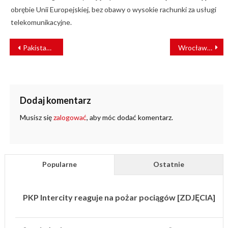
obrębie Unii Europejskiej, bez obawy o wysokie rachunki za usługi
telekomunikacyjne.
NAWIGACJA
Pakistan: rekordy na kolei
Wrocławski tramwaj zlicytowany dla WOŚP
WPISU
Dodaj komentarz
Musisz się
zalogować
, aby móc dodać komentarz.
Popularne
Ostatnie
PKP Intercity reaguje na pożar pociągów [ZDJĘCIA]