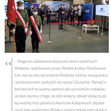
– Program nadawania dworcom imion wybitnych
Polaków, realizowany przez Polskie Koleje Państwowe
S.A., ma na celu docenienie Polaków, którzy swoją pracą
i poświęceniem zasłużyli się naszej Ojczyźnie. Pamięć o
bohaterach to ważne zadanie dla wszystkich rodaków.
Jestem dumny z tego, że dziś kolejny obiekt dołącza do
tej ważnej listy polskich dworców kolejowych i będzie
nosił imię wybitnego Polaka i jednocześnie mieszkańca