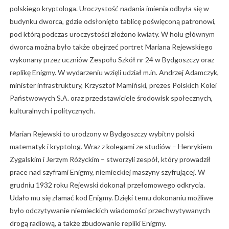
polskiego kryptologa. Uroczystość nadania imienia odbyła się w
budynku dworca, gdzie odsłonięto tablicę poświęconą patronowi,
pod którą podczas uroczystości złożono kwiaty. W holu głównym
dworca można było także obejrzeć portret Mariana Rejewskiego
wykonany przez uczniów Zespołu Szkół nr 24 w Bydgoszczy oraz
replikę Enigmy. W wydarzeniu wzięli udział m.in. Andrzej Adamczyk,
minister infrastruktury, Krzysztof Mamiński, prezes Polskich Kolei
Państwowych S.A. oraz przedstawiciele środowisk społecznych,
kulturalnych i politycznych.
Marian Rejewski to urodzony w Bydgoszczy wybitny polski
matematyk i kryptolog. Wraz z kolegami ze studiów – Henrykiem
Zygalskim i Jerzym Różyckim – stworzyli zespół, który prowadził
prace nad szyframi Enigmy, niemieckiej maszyny szyfrującej. W
grudniu 1932 roku Rejewski dokonał przełomowego odkrycia.
Udało mu się złamać kod Enigmy. Dzięki temu dokonaniu możliwe
było odczytywanie niemieckich wiadomości przechwytywanych
drogą radiową, a także zbudowanie repliki Enigmy.