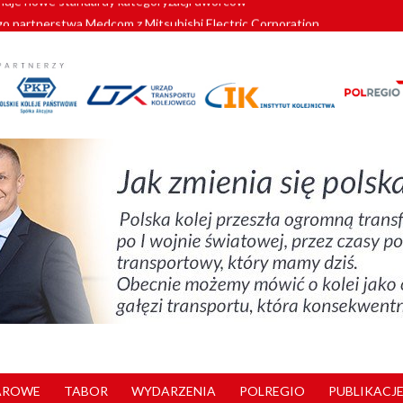
o partnerstwa Medcom z Mitsubishi Electric Corporation
tnerem „Lata na Dolnym Śląsku”. We Wrocławiu rusza weekend pełen reg
pomorskie znów szuka dostawcy nowych EZT
ach kolejowych w północnej Wielkopolsce. Łatwiejsze dojazdy do pracy i 
nuje nowe standardy kategoryzacji dworców
AROWE
TABOR
WYDARZENIA
POLREGIO
PUBLIKACJE