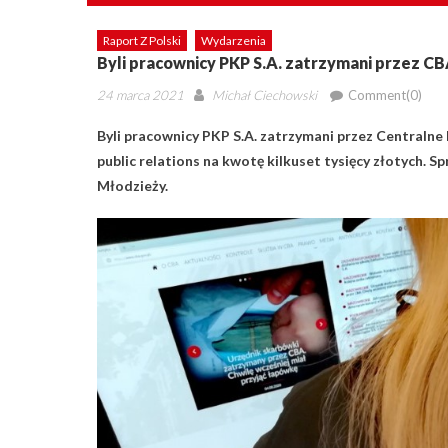
Raport Z Polski
Wydarzenia
Byli pracownicy PKP S.A. zatrzymani przez CBA
Posted
Author
24 marca 2021
Michał Ciechowski
Comment(0)
on
Byli pracownicy PKP S.A. zatrzymani przez Centralne
public relations na kwotę kilkuset tysięcy złotych. S
Młodzieży.