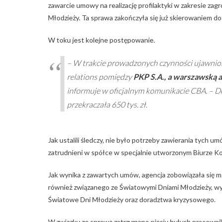
zawarcie umowy na realizację profilaktyki w zakresie
Młodzieży. Ta sprawa zakończyła się już skierowaniem do
W toku jest kolejne postępowanie.
– W trakcie prowadzonych czynności ujawnio
relations pomiędzy
PKP S.A., a warszawską 
informuje w oficjalnym komunikacie CBA. – D
przekraczała 650 tys. zł.
Jak ustalili śledczy, nie było potrzeby zawierania tych 
zatrudnieni w spółce w specjalnie utworzonym Biurze Ko
Jak wynika z zawartych umów, agencja zobowiązała się m
również związanego ze Światowymi Dniami Młodzieży, wy
Światowe Dni Młodzieży oraz doradztwa kryzysowego.
W związku ze sprawą zatrzymano pięciu byłych pracowni