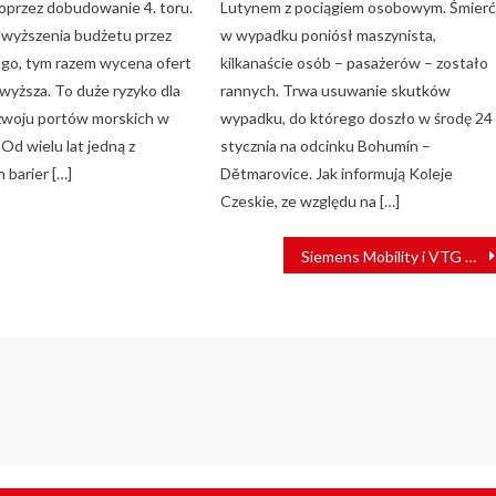
oprzez dobudowanie 4. toru.
Lutynem z pociągiem osobowym. Śmier
wyższenia budżetu przez
w wypadku poniósł maszynista,
go, tym razem wycena ofert
kilkanaście osób – pasażerów – zostało
 wyższa. To duże ryzyko dla
rannych. Trwa usuwanie skutków
zwoju portów morskich w
wypadku, do którego doszło w środę 24
 Od wielu lat jedną z
stycznia na odcinku Bohumín –
 barier […]
Dětmarovice. Jak informują Koleje
Czeskie, ze względu na […]
Siemens Mobility i VTG Rail Europe testują system monitorowania hamulców