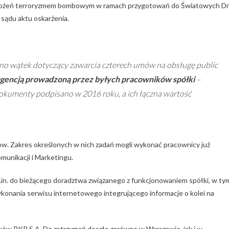
 zagrożeń terroryzmem bombowym w ramach przygotowań do Światowych Dn
 sądu aktu oskarżenia.
no wątek dotyczący zawarcia czterech umów na obsługę public
agencją prowadzoną przez byłych pracowników spółki
–
okumenty podpisano w 2016 roku, a ich łączna wartość
umów. Zakres określonych w nich zadań mogli wykonać pracownicy już
munikacji i Marketingu.
.in. do bieżącego doradztwa związanego z funkcjonowaniem spółki, w ty
konania serwisu internetowego integrującego informacje o kolei na
ków PKP S.A. Do zatrzymań doszło zarówno w Warszawie, jak i w