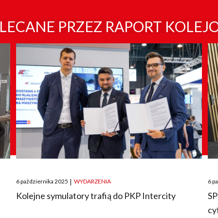
LECANE PRZEZ RAPORT KOLEJ
Posted
Pos
6 października 2025
|
WYDARZENIA
6 p
on
on
O
Kolejne symulatory trafią do PKP Intercity
SP
cy