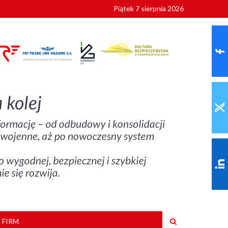
Piątek 7 sierpnia 2026
ionalnych
szkoły
 FIRM