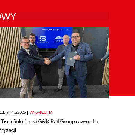
OWY
ted
aździernika 2025
|
WYDARZENIA
 Tech Solutions i G&K Rail Group razem dla
fryzacji