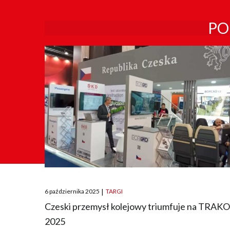
PO
Posted
6 października 2025
|
TARGI
on
Czeski przemysł kolejowy triumfuje na TRAK
2025