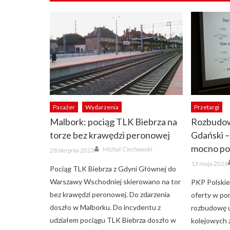
Pasażer
Wydarzenia
Przetargi
Malbork: pociąg TLK Biebrza na
Rozbudow
torze bez krawędzi peronowej
Gdański –
Author
mocno po
Posted
Michał Ciechowski
28 sierpnia 2023
on
Posted
13 maja 2026
on
Pociąg TLK Biebrza z Gdyni Głównej do
Warszawy Wschodniej skierowano na tor
PKP Polskie
bez krawędzi peronowej. Do zdarzenia
oferty w po
doszło w Malborku. Do incydentu z
rozbudowę u
udziałem pociągu TLK Biebrza doszło w
kolejowych 