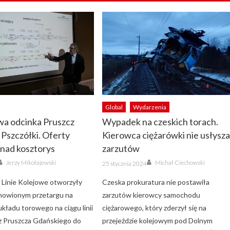
Global
Wydarzenia
a odcinka Pruszcz
Wypadek na czeskich torach.
 Pszczółki. Oferty
Kierowca ciężarówki nie usłysza
nad kosztorys
zarzutów
Author
Author
Posted
Jerzy Mikołajewski
Michał Ciechowski
25 stycznia 2024
on
 Linie Kolejowe otworzyły
Czeska prokuratura nie postawiła
nowionym przetargu na
zarzutów kierowcy samochodu
kładu torowego na ciągu linii
ciężarowego, który zderzył się na
z Pruszcza Gdańskiego do
przejeździe kolejowym pod Dolnym