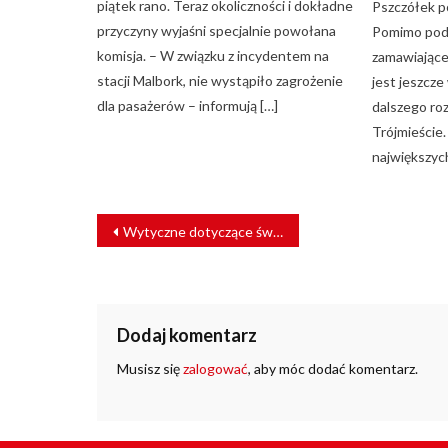
piątek rano. Teraz okoliczności i dokładne
Pszczółek p
przyczyny wyjaśni specjalnie powołana
Pomimo pod
komisja. – W związku z incydentem na
zamawiające
stacji Malbork, nie wystąpiło zagrożenie
jest jeszcze
dla pasażerów – informują […]
dalszego ro
Trójmieście.
największych
NAWIGACJA
Wytyczne dotyczące świadectw dopuszczenia do eksploatacji. UTK prowadzi konsultacje
WPISU
Dodaj komentarz
Musisz się
zalogować
, aby móc dodać komentarz.