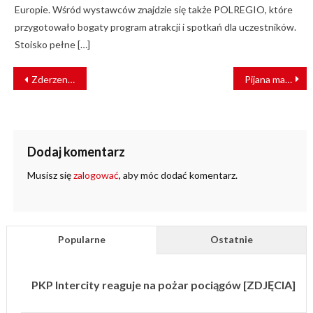
Europie. Wśród wystawców znajdzie się także POLREGIO, które
przygotowało bogaty program atrakcji i spotkań dla uczestników.
Stoisko pełne […]
NAWIGACJA
Zderzenie tramwajów we Wrocławiu. Motorniczy zasłabł
Pijana matka podróżowała z 7-letnią córką
WPISU
Dodaj komentarz
Musisz się
zalogować
, aby móc dodać komentarz.
Popularne
Ostatnie
PKP Intercity reaguje na pożar pociągów [ZDJĘCIA]