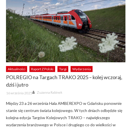
Aktualności
Raport Z Polski
Targi
Wydarzenia
POLREGIO na Targach TRAKO 2025 – kolej wczoraj,
dziś i jutro
Author
Posted
Zuzanna Rabinek
16 września 2025
on
Między 23 a 26 września Hala AMBEREXPO w Gdańsku ponownie
stanie się centrum świata kolejowego. W tych dniach odbędzie się
kolejna edycja Targów Kolejowych TRAKO – największego
wydarzenia branżowego w Polsce i drugiego co do wielkości w