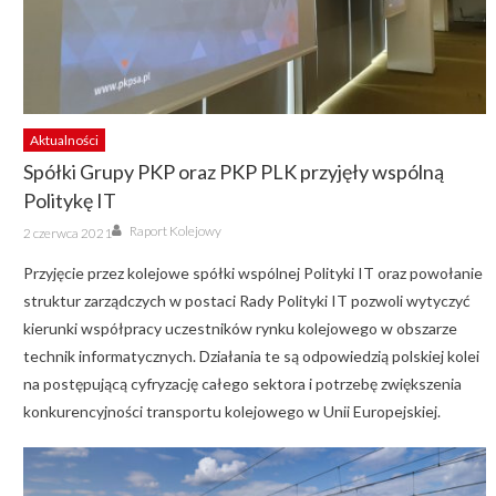
Aktualności
Spółki Grupy PKP oraz PKP PLK przyjęły wspólną
Politykę IT
Author
Posted
Raport Kolejowy
2 czerwca 2021
on
Przyjęcie przez kolejowe spółki wspólnej Polityki IT oraz powołanie
struktur zarządczych w postaci Rady Polityki IT pozwoli wytyczyć
kierunki współpracy uczestników rynku kolejowego w obszarze
technik informatycznych. Działania te są odpowiedzią polskiej kolei
na postępującą cyfryzację całego sektora i potrzebę zwiększenia
konkurencyjności transportu kolejowego w Unii Europejskiej.