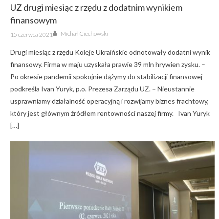
UZ drugi miesiąc z rzędu z dodatnim wynikiem
finansowym
Author
Posted
Michał Ciechowski
15 czerwca 2021
on
Drugi miesiąc z rzędu Koleje Ukraińskie odnotowały dodatni wynik
finansowy. Firma w maju uzyskała prawie 39 mln hrywien zysku. –
Po okresie pandemii spokojnie dążymy do stabilizacji finansowej –
podkreśla Ivan Yuryk, p.o. Prezesa Zarządu UZ. – Nieustannie
usprawniamy działalność operacyjną i rozwijamy biznes frachtowy,
który jest głównym źródłem rentowności naszej firmy. Ivan Yuryk
[…]