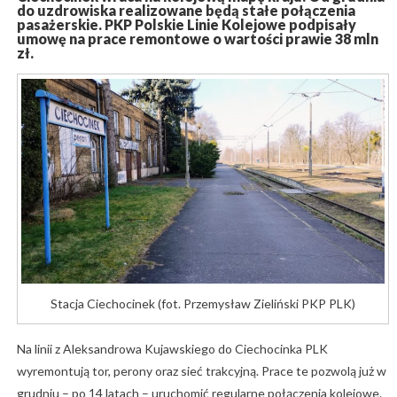
do uzdrowiska realizowane będą stałe połączenia
pasażerskie. PKP Polskie Linie Kolejowe podpisały
umowę na prace remontowe o wartości prawie 38 mln
zł.
Stacja Ciechocinek (fot. Przemysław Zieliński PKP PLK)
Na linii z Aleksandrowa Kujawskiego do Ciechocinka PLK
wyremontują tor, perony oraz sieć trakcyjną. Prace te pozwolą już w
grudniu – po 14 latach – uruchomić regularne połączenia kolejowe.