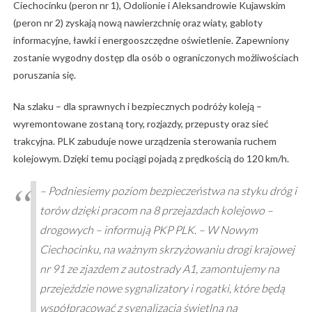
Ciechocinku (peron nr 1), Odolionie i Aleksandrowie Kujawskim
(peron nr 2) zyskają nową nawierzchnię oraz wiaty, gabloty
informacyjne, ławki i energooszczędne oświetlenie. Zapewniony
zostanie wygodny dostęp dla osób o ograniczonych możliwościach
poruszania się.
Na szlaku – dla sprawnych i bezpiecznych podróży koleją –
wyremontowane zostaną tory, rozjazdy, przepusty oraz sieć
trakcyjna. PLK zabuduje nowe urządzenia sterowania ruchem
kolejowym. Dzięki temu pociągi pojadą z prędkością do 120 km/h.
– Podniesiemy poziom bezpieczeństwa na styku dróg i
torów dzięki pracom na 8 przejazdach kolejowo –
drogowych – informują PKP PLK. – W Nowym
Ciechocinku, na ważnym skrzyżowaniu drogi krajowej
nr 91 ze zjazdem z autostrady A1, zamontujemy na
przejeździe nowe sygnalizatory i rogatki, które będą
współpracować z sygnalizacją świetlną na