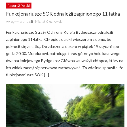
Raport Z Polski
Funkcjonariusze SOK odnaleźli zaginionego 11-latka
Author
Posted
Michał Ciechowski
22 stycznia 2024
on
Funkcjonariusze Straży Ochrony Kolei z Bydgoszczy odnaleźli
zaginionego 11-latka. Chłopiec uciekł wieczorem z domu, bo
pokłócił się z matką. Do zdarzenia doszło w piątek 19 stycznia po
godz. 20.00. Mundurowi, patrolując taras górnego holu kasowego
dworca kolejowego Bydgoszcz Główna zauważyli chłopca, który na
ich widok zaczął się nerwowo zachowywać. To właśnie sprawiło, że
funkcjonariusze SOK […]