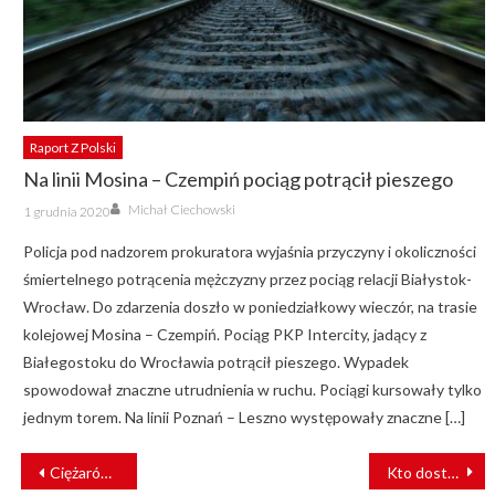
Raport Z Polski
Na linii Mosina – Czempiń pociąg potrącił pieszego
Author
Posted
Michał Ciechowski
1 grudnia 2020
on
Policja pod nadzorem prokuratora wyjaśnia przyczyny i okoliczności
śmiertelnego potrącenia mężczyzny przez pociąg relacji Białystok-
Wrocław. Do zdarzenia doszło w poniedziałkowy wieczór, na trasie
kolejowej Mosina – Czempiń. Pociąg PKP Intercity, jadący z
Białegostoku do Wrocławia potrącił pieszego. Wypadek
spowodował znaczne utrudnienia w ruchu. Pociągi kursowały tylko
jednym torem. Na linii Poznań – Leszno występowały znaczne […]
NAWIGACJA
Ciężarówka uszkodziła zabytkowy wiadukt kolejowy
Kto dostarczy nowe tramwaje do Ostravy? DPO ogłasza przetarg
WPISU