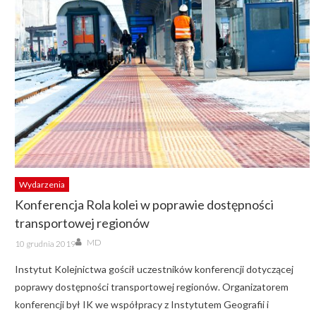
Wydarzenia
Konferencja Rola kolei w poprawie dostępności
transportowej regionów
Author
Posted
MD
10 grudnia 2019
on
Instytut Kolejnictwa gościł uczestników konferencji dotyczącej
poprawy dostępności transportowej regionów. Organizatorem
konferencji był IK we współpracy z Instytutem Geografii i