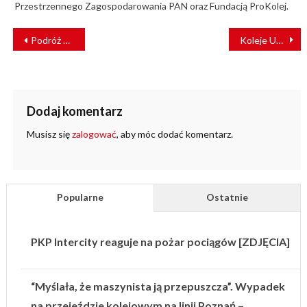
Przestrzennego Zagospodarowania PAN oraz Fundacją ProKolej.
NAWIGACJA
Podróż po Hiszpanii kolejami dużych prędkości od… 7 euro za bilet!
Koleje Ukraińskie sprzedają coraz więcej biletów online
WPISU
Dodaj komentarz
Musisz się
zalogować
, aby móc dodać komentarz.
Popularne
Ostatnie
PKP Intercity reaguje na pożar pociągów [ZDJĘCIA]
“Myślała, że maszynista ją przepuszcza”. Wypadek
na przejeździe kolejowym na linii Poznań –