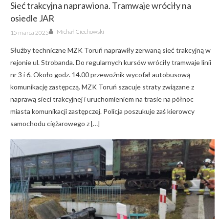
Sieć trakcyjna naprawiona. Tramwaje wróciły na
osiedle JAR
Author
Posted
Michał Ciechowski
15 marca 2025
on
Służby techniczne MZK Toruń naprawiły zerwaną sieć trakcyjną w
rejonie ul. Strobanda. Do regularnych kursów wróciły tramwaje linii
nr 3 i 6. Około godz. 14.00 przewoźnik wycofał autobusową
komunikację zastępczą. MZK Toruń szacuje straty związane z
naprawą sieci trakcyjnej i uruchomieniem na trasie na północ
miasta komunikacji zastępczej. Policja poszukuje zaś kierowcy
samochodu ciężarowego z […]