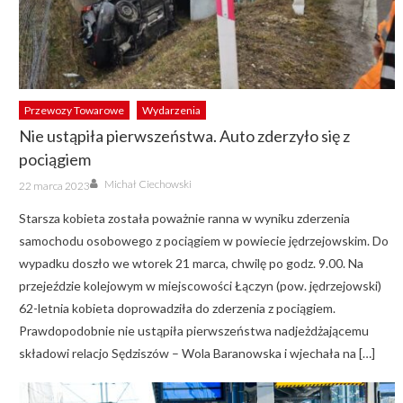
Przewozy Towarowe
Wydarzenia
Nie ustąpiła pierwszeństwa. Auto zderzyło się z
pociągiem
Author
Posted
Michał Ciechowski
22 marca 2023
on
Starsza kobieta została poważnie ranna w wyniku zderzenia
samochodu osobowego z pociągiem w powiecie jędrzejowskim. Do
wypadku doszło we wtorek 21 marca, chwilę po godz. 9.00. Na
przejeździe kolejowym w miejscowości Łączyn (pow. jędrzejowski)
62-letnia kobieta doprowadziła do zderzenia z pociągiem.
Prawdopodobnie nie ustąpiła pierwszeństwa nadjeżdżającemu
składowi relacjo Sędziszów – Wola Baranowska i wjechała na […]