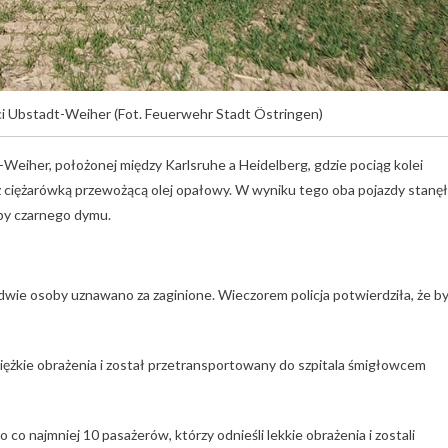
 Ubstadt-Weiher (Fot. Feuerwehr Stadt Östringen)
Weiher, położonej między Karlsruhe a Heidelberg, gdzie pociąg kolei
ę z ciężarówką przewożącą olej opałowy. W wyniku tego oba pojazdy stanę
ęby czarnego dymu.
dwie osoby uznawano za zaginione. Wieczorem policja potwierdziła, że by
iężkie obrażenia i został przetransportowany do szpitala śmigłowcem
co najmniej 10 pasażerów, którzy odnieśli lekkie obrażenia i zostali