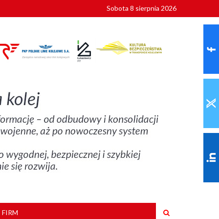
Sobota 8 sierpnia 2026
ionalnych
szkoły
 FIRM