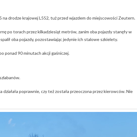
15 na drodze krajowej L552, tuż przed wjazdem do miejscowości Zeutern.
rnę po torach przez kilkadziesiąt metrów, zanim oba pojazdy stanęły w
spalił oba pojazdy, pozostawiając jedynie ich stalowe szkielety.
po ponad 90 minutach akcji gaśniczej.
 szlabanów.
owa działała poprawnie, czy też została przeoczona przez kierowców. Nie