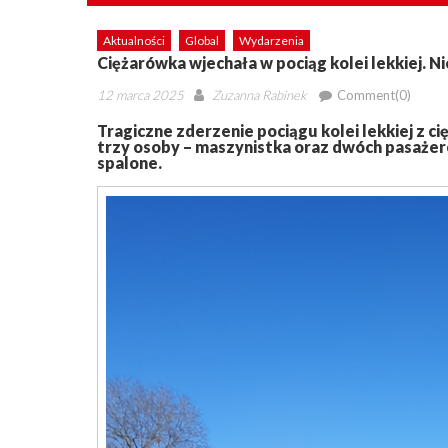
Aktualności
Global
Wydarzenia
Ciężarówka wjechała w pociąg kolei lekkiej. Ni
Posted
Author
12 marca 2025
Zuzanna Rabinek
Comment(0)
on
Tragiczne zderzenie pociągu kolei lekkiej z 
trzy osoby – maszynistka oraz dwóch pasażerów
spalone.