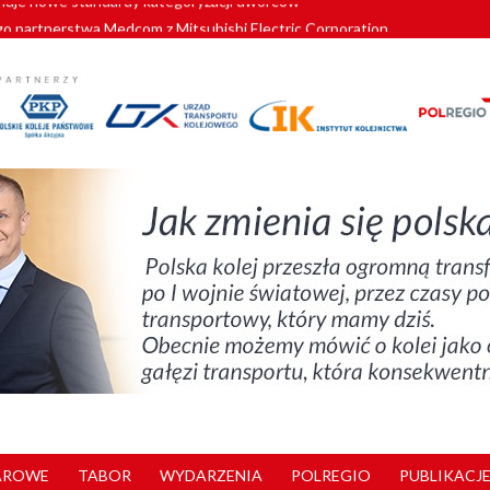
o partnerstwa Medcom z Mitsubishi Electric Corporation
tnerem „Lata na Dolnym Śląsku”. We Wrocławiu rusza weekend pełen reg
pomorskie znów szuka dostawcy nowych EZT
ach kolejowych w północnej Wielkopolsce. Łatwiejsze dojazdy do pracy i 
nuje nowe standardy kategoryzacji dworców
AROWE
TABOR
WYDARZENIA
POLREGIO
PUBLIKACJE