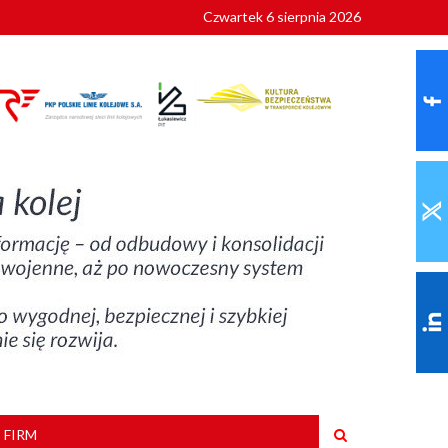
Czwartek 6 sierpnia 2026
9 roku
 FIRM