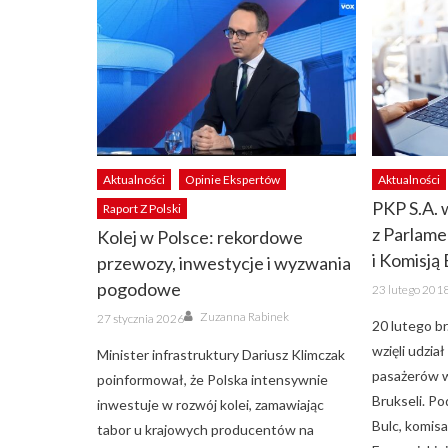
Aktualności
Opinie Ekspertów
Aktualności
PKP S.A. 
Raport Z Polski
z Parlam
Kolej w Polsce: rekordowe
i Komisją
przewozy, inwestycje i wyzwania
Posted
pogodowe
23 lutego 201
on
Author
Posted
Zuzanna Rabinek
27 stycznia 2026
20 lutego br
on
wzięli udzi
Minister infrastruktury Dariusz Klimczak
pasażerów w
poinformował, że Polska intensywnie
Brukseli. Po
inwestuje w rozwój kolei, zamawiając
Bulc, komisa
tabor u krajowych producentów na