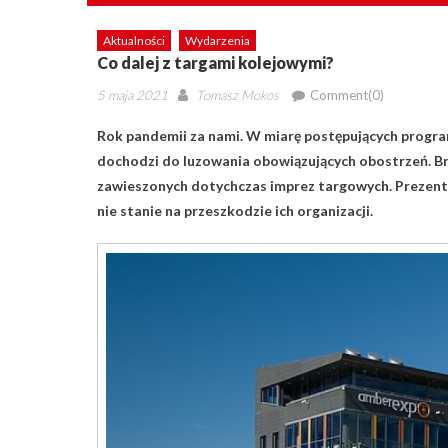
Aktualności
Wydarzenia
Co dalej z targami kolejowymi?
Posted
Author
5 maja 2021
Tomasz Mokos
Comment(0)
on
Rok pandemii za nami. W miarę postępujących prog
dochodzi do luzowania obowiązujących obostrzeń. Bra
zawieszonych dotychczas imprez targowych. Prezent
nie stanie na przeszkodzie ich organizacji.