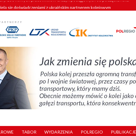
zielą się doświadczeniami z ukraińskim partnerem kolejowym
wej Bydgoszcz Fordon zakończona
zystkie Vectrony na 230 km/h
pociągi od PESA. Sześć nowoczesnych ELF-ów wyjedzie na tory w 202
y. 180 nowych pracowników drużyn pociągowych od początku roku
AROWE
TABOR
WYDARZENIA
POLREGIO
PUBLIKACJE