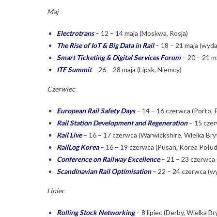
Maj
Electrotrans
– 12 – 14 maja (Moskwa, Rosja)
The Rise of IoT & Big Data in Rail
– 18 – 21 maja (wyda
Smart Ticketing & Digital Services Forum
– 20 – 21 m
ITF Summit
– 26 – 28 maja (Lipsk, Niemcy)
Czerwiec
European Rail Safety Days
– 14 – 16 czerwca (Porto, P
Rail Station Development and Regeneration
– 15 czer
Rail Live
– 16 – 17 czerwca (Warwickshire, Wielka Bry
RailLog Korea
– 16 – 19 czerwca (Pusan, Korea Połu
Conference on Railway Excellence
– 21 – 23 czerwca (
Scandinavian Rail Optimisation
– 22 – 24 czerwca (wy
Lipiec
Rolling Stock Networking
– 8 lipiec (Derby, Wielka Br