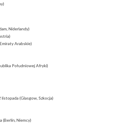
hy)
dam, Niderlandy)
stria)
Emiraty Arabskie)
ublika Południowej Afryki)
2 listopada (Glasgow, Szkocja)
a (Berlin, Niemcy)