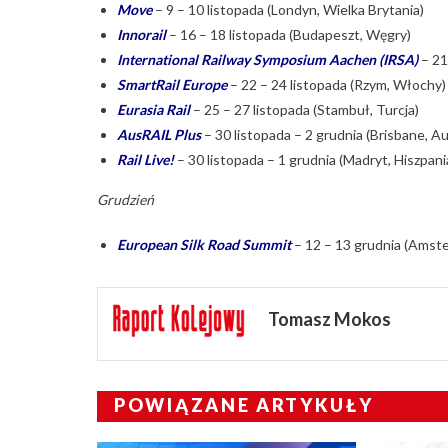
Move
– 9 – 10 listopada (Londyn, Wielka Brytania)
Innorail
– 16 – 18 listopada (Budapeszt, Węgry)
International Railway Symposium Aachen (IRSA)
– 21
SmartRail Europe
– 22 – 24 listopada (Rzym, Włochy)
Eurasia Rail
– 25 – 27 listopada (Stambuł, Turcja)
AusRAIL Plus
– 30 listopada – 2 grudnia (Brisbane, Au
Rail Live!
– 30 listopada – 1 grudnia (Madryt, Hiszpani
Grudzień
European Silk Road Summit
– 12 – 13 grudnia (Amste
Tomasz Mokos
POWIĄZANE ARTYKUŁY