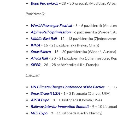
Expo Ferroviaria
– 28 – 30 września (Mediolan, Włoc
Październik
World Passenger Festival
– 5 – 6 październik (Amster
Alpine Rail Optimisation
– 6 października (Wiedeń, Au
Middle East Rail
– 12 – 13 października (Zjednoczone 
IHHA
– 16 – 21 października (Pekin, Chiny)
SmartMetro
– 18 – 20 października (Wiedeń, Austria)
Africa Rail
– 20 – 21 października (Johannesburg, Rep
SIFER
– 26 – 28 października (Lille, Francja)
Listopad
UN Climate Change Conference of the Parties
– 1 – 1
SmartTransit USA
– 1 – 3 listopada (Denver, USA)
APTA Expo
– 8 – 10 listopada (Floryda, USA)
Railway Interior Innovation Summit
– 9 – 10 Listopad
MES Expo
– 9 – 11 listopada (Berlin, Niemcy)