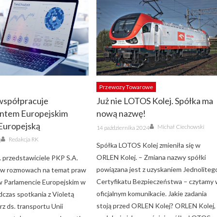
Przewozy Towarowe
współpracuje
Już nie LOTOS Kolej. Spółka ma
entem Europejskim
nową nazwę!
 Europejską
Author
Posted
Michał Ciechowski
14 października 2024
on
Author
Redakcja RK
8
Spółka LOTOS Kolej zmieniła się w
ORLEN Kolej. – Zmiana nazwy spółki
. przedstawiciele PKP S.A.
powiązana jest z uzyskaniem Jednoliteg
ał w rozmowach na temat praw
Certyfikatu Bezpieczeństwa – czytamy
 Parlamencie Europejskim w
oficjalnym komunikacie. Jakie zadania
dczas spotkania z Violetą
stoją przed ORLEN Kolej? ORLEN Kolej,
rz ds. transportu Unii