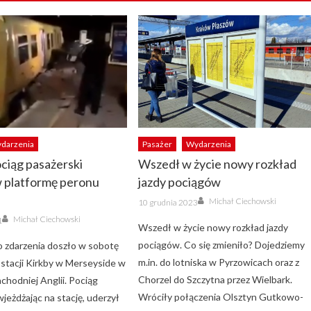
darzenia
Pasażer
Wydarzenia
ociąg pasażerski
Wszedł w życie nowy rozkład
w platformę peronu
jazdy pociągów
Author
Posted
Michał Ciechowski
10 grudnia 2023
on
Author
Michał Ciechowski
1
Wszedł w życie nowy rozkład jazdy
pociągów. Co się zmieniło? Dojedziemy
 zdarzenia doszło w sobotę
m.in. do lotniska w Pyrzowicach oraz z
 stacji Kirkby w Merseyside w
Chorzel do Szczytna przez Wielbark.
chodniej Anglii. Pociąg
Wróciły połączenia Olsztyn Gutkowo-
wjeżdżając na stację, uderzył