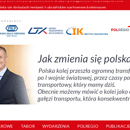
zielą się doświadczeniami z ukraińskim partnerem kolejowym
wej Bydgoszcz Fordon zakończona
zystkie Vectrony na 230 km/h
pociągi od PESA. Sześć nowoczesnych ELF-ów wyjedzie na tory w 202
y. 180 nowych pracowników drużyn pociągowych od początku roku
AROWE
TABOR
WYDARZENIA
POLREGIO
PUBLIKACJE