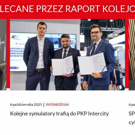
LECANE PRZEZ RAPORT KOLEJ
Posted
Pos
6 października 2025
|
WYDARZENIA
6 p
on
on
O
Kolejne symulatory trafią do PKP Intercity
SP
cy