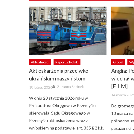
Aktualności
Raport Z Polski
Global
Wy
Akt oskarżenia przeciwko
Anglia: P
ukraińskim maszynistom
wjechał 
Author
[FILM]
Posted
Zuzanna Rabinek
18 lutego 2026
on
Posted
14 marca 202
on
W dniu 28 stycznia 2026 roku w
Prokuratura Okręgowa w Przemyślu
Do groźnego
skierowała Sądu Okręgowego w
13 marca na
Przemyślu akt oskarżenia wraz z
północno-za
wnioskiem na podstawie art. 335 § 2 k.k.
pasażerski, 