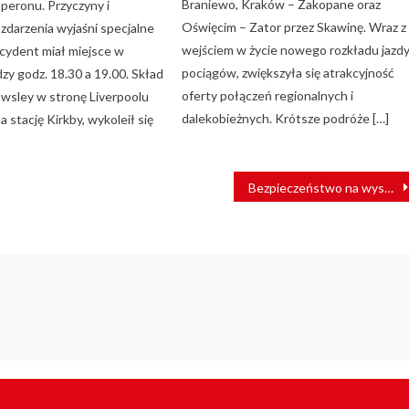
Braniewo, Kraków – Zakopane oraz
 peronu. Przyczyny i
Oświęcim – Zator przez Skawinę. Wraz z
 zdarzenia wyjaśni specjalne
wejściem w życie nowego rozkładu jazd
ncydent miał miejsce w
pociągów, zwiększyła się atrakcyjność
zy godz. 18.30 a 19.00. Skład
oferty połączeń regionalnych i
owsley w stronę Liverpoolu
dalekobieżnych. Krótsze podróże […]
a stację Kirkby, wykoleił się
Bezpieczeństwo na wysokim poziomie, rozkład jazdy do zmiany. Koleje Wielkopolskie publikują wyniki ankiety