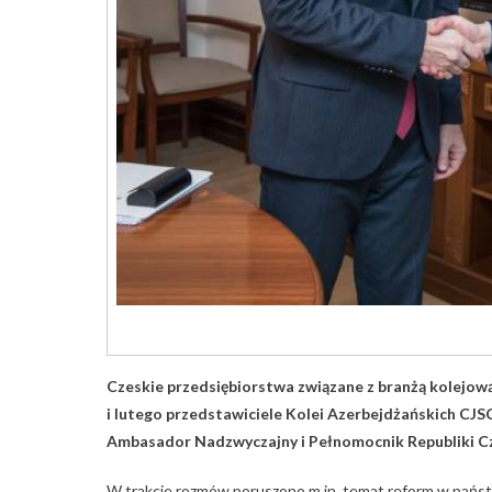
Czeskie przedsiębiorstwa związane z branżą kolejową
i lutego przedstawiciele Kolei Azerbejdżańskich CJSC 
Ambasador Nadzwyczajny i Pełnomocnik Republiki Cz
W trakcie rozmów poruszono m.in. temat reform w państw