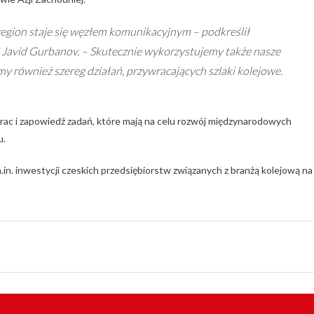
region staje się węzłem komunikacyjnym – podkreślił
Javid Gurbanov. – Skutecznie wykorzystujemy także nasze
y również szereg działań, przywracających szlaki kolejowe.
c i zapowiedź zadań, które mają na celu rozwój międzynarodowych
u.
n. inwestycji czeskich przedsiębiorstw związanych z branżą kolejową na