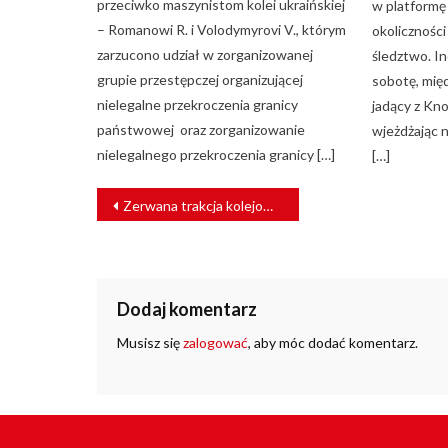
przeciwko maszynistom kolei ukraińskiej
w platformę
– Romanowi R. i Volodymyrovi V., którym
okoliczności
zarzucono udział w zorganizowanej
śledztwo. I
grupie przestępczej organizującej
sobotę, międ
nielegalne przekroczenia granicy
jadący z Kn
państwowej oraz zorganizowanie
wjeżdżając n
nielegalnego przekroczenia granicy […]
[…]
NAWIGACJA
Zerwana trakcja kolejowa i drzewa na torach – orkan paraliżuje ruch pociągów
WPISU
Dodaj komentarz
Musisz się
zalogować
, aby móc dodać komentarz.