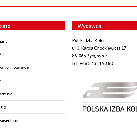
orie
Wydawca
Polska Izba Kolei
iady
ul. J. Karola Chodkiewicza 17
żer
85-065 Bydgoszcz
tel: +48 52 324 93 80
wozy towarowe
r
rzenia
egio
kacje Firm