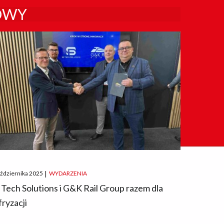
OWY
ted
aździernika 2025
|
WYDARZENIA
 Tech Solutions i G&K Rail Group razem dla
fryzacji