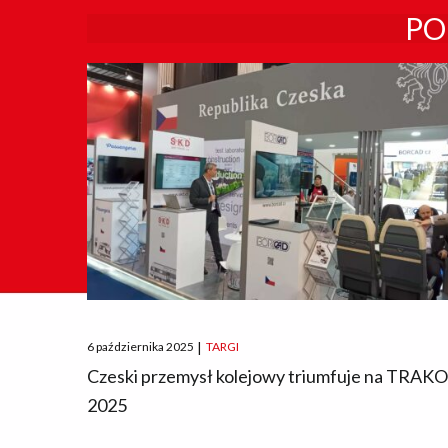
PO
Posted
6 października 2025
|
TARGI
on
Czeski przemysł kolejowy triumfuje na TRAK
2025