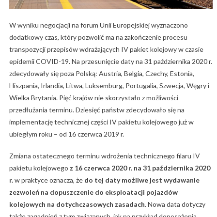
W wyniku negocjacji na forum Unii Europejskiej wyznaczono
dodatkowy czas, który pozwolić ma na zakończenie procesu
transpozycji przepisów wdrażających IV pakiet kolejowy w czasie
epidemii COVID-19. Na przesunięcie daty na 31 października 2020 r.
zdecydowały się poza Polską: Austria, Belgia, Czechy, Estonia,
Hiszpania, Irlandia, Litwa, Luksemburg, Portugalia, Szwecja, Węgry i
Wielka Brytania. Pięć krajów nie skorzystało z możliwości
przedłużania terminu. Dziesięć państw zdecydowało się na
implementację technicznej części IV pakietu kolejowego już w
ubiegłym roku – od 16 czerwca 2019 r.
Zmiana ostatecznego terminu wdrożenia technicznego filaru IV
pakietu kolejowego
z 16 czerwca 2020 r. na 31 października 2020
r.
w praktyce oznacza, że
do tej daty możliwe jest wydawanie
zezwoleń na dopuszczenie do eksploatacji pojazdów
kolejowych na dotychczasowych zasadach
. Nowa data dotyczy
także zagadnień z tym związanych, jak na przykład doposażenia