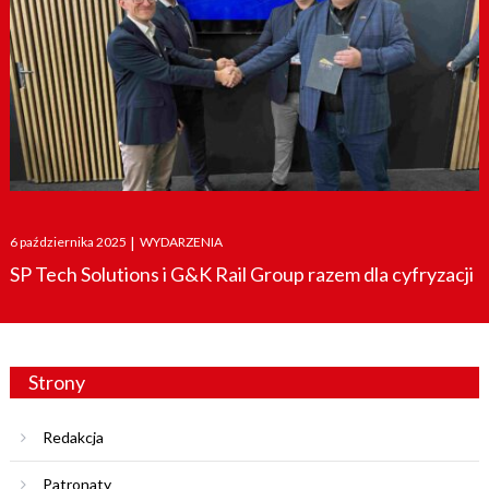
Posted
6 października 2025
|
WYDARZENIA
on
SP Tech Solutions i G&K Rail Group razem dla cyfryzacji
Strony
Redakcja
Patronaty