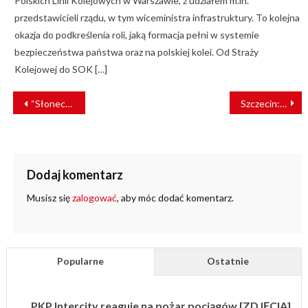
Polskich Linii Kolejowych w Warszawie, z udziałem m.in.
przedstawicieli rządu, w tym wiceministra infrastruktury. To kolejna
okazja do podkreślenia roli, jaką formacja pełni w systemie
bezpieczeństwa państwa oraz na polskiej kolei. Od Straży
Kolejowej do SOK […]
NAWIGACJA
“Słoneczny” w tym roku nie pojedzie
Szczecin: SKM szuka nielegalnych przejść przez tory
WPISU
Dodaj komentarz
Musisz się
zalogować
, aby móc dodać komentarz.
Popularne
Ostatnie
PKP Intercity reaguje na pożar pociągów [ZDJĘCIA]