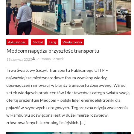
Aktualności
Global
Targi
Wydarzenia
Medcom napędza przyszłość transportu
Author
Posted
Zuzanna Rabinek
18 czerwca 2025
on
Trwa Światowy Szczyt Transportu Publicznego UITP –
najważniejsze międzynarodowe forum wymiany wiedzy,
doświadczeń i innowacji w branży transportu zbiorowego. Wśród
setek wiodących producentów i dostawców z całego świata swoją
ofertę prezentuje Medcom – polski lider energoelektroniki dla
pojazdów szynowych i drogowych. Tegoroczna edycja wydarzenia
w Hamburgu poświęcona jest w dużej mierze rozwojowi
zrównoważonych technologii miejskich. […]