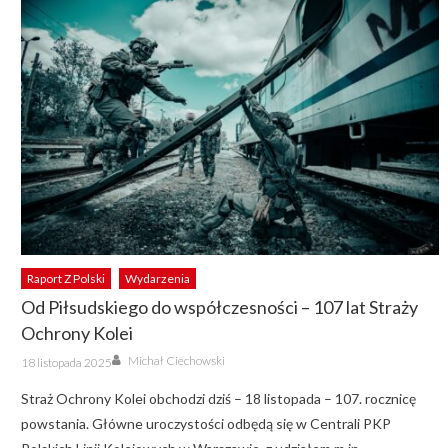
Raport Z Polski
Wydarzenia
Od Piłsudskiego do współczesności – 107 lat Straży
Ochrony Kolei
Author
Posted
Michał Ciechowski
18 listopada 2025
on
Straż Ochrony Kolei obchodzi dziś – 18 listopada – 107. rocznicę
powstania. Główne uroczystości odbędą się w Centrali PKP