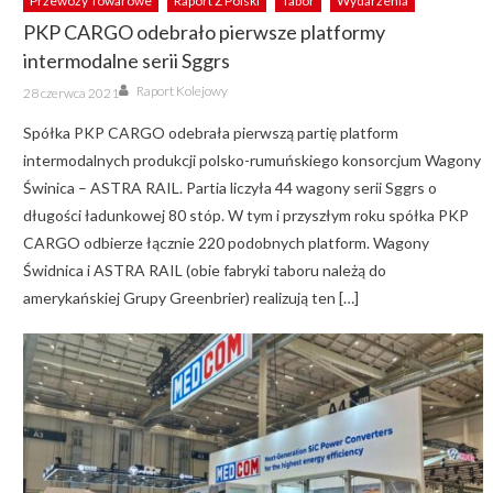
Przewozy Towarowe
Raport Z Polski
Tabor
Wydarzenia
PKP CARGO odebrało pierwsze platformy
intermodalne serii Sggrs
Author
Posted
Raport Kolejowy
28 czerwca 2021
on
Spółka PKP CARGO odebrała pierwszą partię platform
intermodalnych produkcji polsko-rumuńskiego konsorcjum Wagony
Świnica – ASTRA RAIL. Partia liczyła 44 wagony serii Sggrs o
długości ładunkowej 80 stóp. W tym i przyszłym roku spółka PKP
CARGO odbierze łącznie 220 podobnych platform. Wagony
Świdnica i ASTRA RAIL (obie fabryki taboru należą do
amerykańskiej Grupy Greenbrier) realizują ten […]