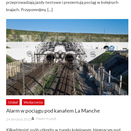
przeprowadzają jazdy testowe i prezentują pociąg w kolejnych
krajach. Przypomnijmy, […]
Global
Wydarzenia
Alarm w pociągu pod kanałem La Manche
Author
Posted
Paweł Kupsik
24 sierpnia 2022
on
Kilkadziesiąt osób utknęło w tunelu kolejowym, biegnącym pod