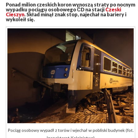
Ponad milion czeskich koron wynoszą straty po nocnym
wypadku pociągu osobowego ČD na stacji
Czeski
Cieszyn
. Skład minął znak stop, najechał na bariery i
wykoleił się.
Pociąg osobowy wypadł z torów i wjechał w pobliski budynek (fot.
Inspektorat Kolejnictwa)