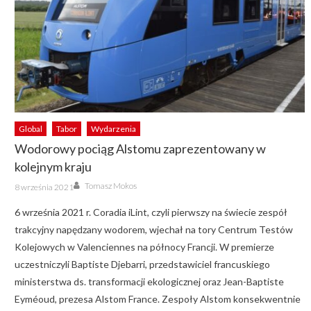
Global
Tabor
Wydarzenia
Wodorowy pociąg Alstomu zaprezentowany w
kolejnym kraju
Author
Posted
Tomasz Mokos
8 września 2021
on
6 września 2021 r. Coradia iLint, czyli pierwszy na świecie zespół
trakcyjny napędzany wodorem, wjechał na tory Centrum Testów
Kolejowych w Valenciennes na północy Francji. W premierze
uczestniczyli Baptiste Djebarri, przedstawiciel francuskiego
ministerstwa ds. transformacji ekologicznej oraz Jean-Baptiste
Eyméoud, prezesa Alstom France. Zespoły Alstom konsekwentnie