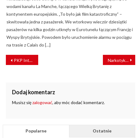
wodami kanału La Manche, łączącego Wielką Brytanię z
kontynentem europejskim. „To było jak film katastroficzny” –
skwitowała jedna z pasażerek. We wtorkowy wieczór dziesiątki
pasażerów na kilka godzin utknęły w Eurotunelu łączącym Francję i
Wyspy Brytyjskie. Powodem było uruchomienie alarmu w pociągu
na trasie z Calais do […]
NAWIGACJA
PKP Intercity obniża ceny biletów. Znamy kwoty! [GRAFIKI]
Narkotyki w walizce. Policja i SOK zatrzymali kuriera
WPISU
Dodaj komentarz
Musisz się
zalogować
, aby móc dodać komentarz.
Popularne
Ostatnie