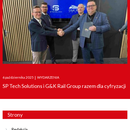
Posted
6 października 2025
|
WYDARZENIA
on
SP Tech Solutions i G&K Rail Group razem dla cyfryzacji
Strony
Redakcja