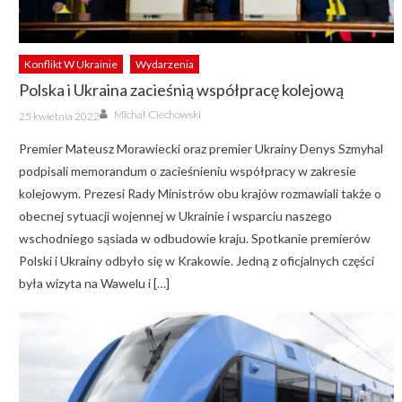
Konflikt W Ukrainie
Wydarzenia
Polska i Ukraina zacieśnią współpracę kolejową
Author
Posted
Michał Ciechowski
25 kwietnia 2022
on
Premier Mateusz Morawiecki oraz premier Ukrainy Denys Szmyhal
podpisali memorandum o zacieśnieniu współpracy w zakresie
kolejowym. Prezesi Rady Ministrów obu krajów rozmawiali także o
obecnej sytuacji wojennej w Ukrainie i wsparciu naszego
wschodniego sąsiada w odbudowie kraju. Spotkanie premierów
Polski i Ukrainy odbyło się w Krakowie. Jedną z oficjalnych części
była wizyta na Wawelu i […]