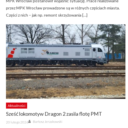
MPK Wrocław postanowił wyjaśnić sytuację. Prace realizowane
przez MPK Wrocław prowadzone są w różnych częściach miasta.
Części z nich – jak np. remont skrzyżowania […]
Aktualności
Sześć lokomotyw Dragon 2 zasila flotę PMT
Author
Posted
Bartosz Jerzakowski
20 lutego 2026
on