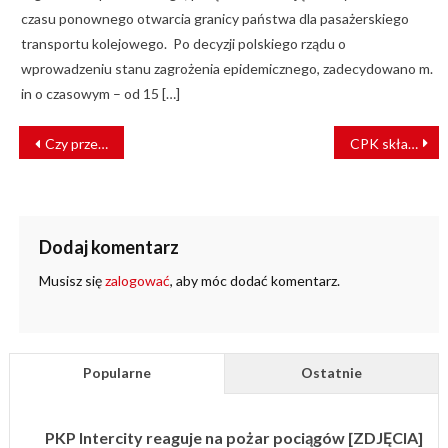
czasu ponownego otwarcia granicy państwa dla pasażerskiego
transportu kolejowego. Po decyzji polskiego rządu o
wprowadzeniu stanu zagrożenia epidemicznego, zadecydowano m.
in o czasowym – od 15 […]
NAWIGACJA
Czy przejazdy kolejowo-drogowe staną się bezpieczne?
CPK składa wniosek o decyzję środowiskową KDP Łętownia–Rzeszów
WPISU
Dodaj komentarz
Musisz się
zalogować
, aby móc dodać komentarz.
Popularne
Ostatnie
PKP Intercity reaguje na pożar pociągów [ZDJĘCIA]