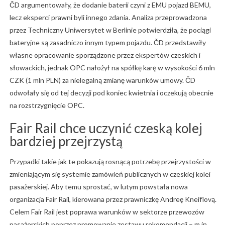
ČD argumentowały, że dodanie baterii czyni z EMU pojazd BEMU,
lecz eksperci prawni byli innego zdania. Analiza przeprowadzona
przez Techniczny Uniwersytet w Berlinie potwierdziła, że pociągi
bateryjne są zasadniczo innym typem pojazdu. ČD przedstawiły
własne opracowanie sporządzone przez ekspertów czeskich i
słowackich, jednak OPC nałożył na spółkę karę w wysokości 6 mln
CZK (1 mln PLN) za nielegalną zmianę warunków umowy. ČD
odwołały się od tej decyzji pod koniec kwietnia i oczekują obecnie
na rozstrzygnięcie OPC.
Fair Rail chce uczynić czeską kolej
bardziej przejrzystą
Przypadki takie jak te pokazują rosnącą potrzebę przejrzystości w
zmieniającym się systemie zamówień publicznych w czeskiej kolei
pasażerskiej. Aby temu sprostać, w lutym powstała nowa
organizacja Fair Rail, kierowana przez prawniczkę Andreę Kneiflovą.
Celem Fair Rail jest poprawa warunków w sektorze przewozów
pasażerskich poprzez promowanie zestawu rekomendacji – m.in.