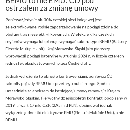
BEMU to nie EMU: ČD pod
ostrzałem za zmianę umowy
Ponieważ jedynie ok. 30% czeskiej sieci kolejowej jest
zelektryfikowane, rośnie zapotrzebowanie na pociągi zdolne do
obsługi tras niezelektryfikowanych. W efekcie kilka czeskich
regionów wymaga lub planuje wymagać taboru typu BEMU (Battery
Electric Multiple Unit). Kraj Morawsko-Śląski jako pierwszy
wprowadził pociągi bateryjne w grudniu 2024 r., w liczbie czterech
jednostek eksploatowanych przez České dráhy.
Jednak wdrożenie to obrosło kontrowersjami, ponieważ ČD
zakupiły pojazdy BEMU bez przetargu publicznego. Spółka
uzasadniała to aneksem do istniejącej umowy ramowej z Krajem
Morawsko-Śląskim. Pierwotny dziesięcioletni kontrakt, podpisany w
2019 r. i wart 17 mld CZK (2,95 mld PLN), obejmował jednak
wyłącznie jednostki elektryczne EMU (Electric Multiple Unit), a nie
BEMU.