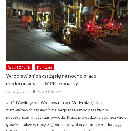
Raport Z Polski
Tramwaje
Wrocławianie skarżą się na nocne prace
modernizacyjne. MPK tłumaczy
Author
Posted
Raport Kolejowy
24 listopada 2020
on
#TORYwolucja we Wrocławiu trwa. Modernizacja linii
tramwajowych zapewnić ma bezpieczeństwo pasażerom,
mieszkańcom miasta zaś wygodę. Prace prowadzone są przez wiele
godzin – także w nocy. Są jednak tacy, którym one przeszkadzają.