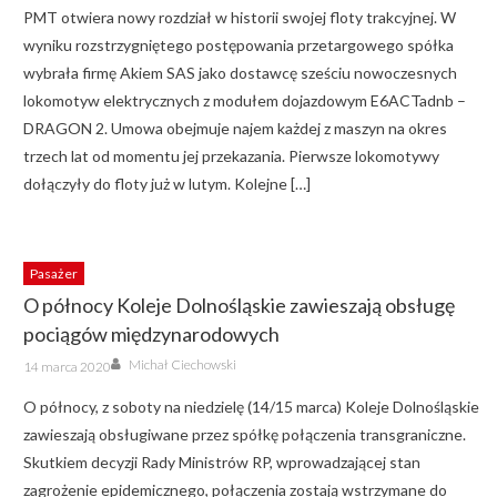
PMT otwiera nowy rozdział w historii swojej floty trakcyjnej. W
wyniku rozstrzygniętego postępowania przetargowego spółka
wybrała firmę Akiem SAS jako dostawcę sześciu nowoczesnych
lokomotyw elektrycznych z modułem dojazdowym E6ACTadnb –
DRAGON 2. Umowa obejmuje najem każdej z maszyn na okres
trzech lat od momentu jej przekazania. Pierwsze lokomotywy
dołączyły do floty już w lutym. Kolejne […]
Pasażer
O północy Koleje Dolnośląskie zawieszają obsługę
pociągów międzynarodowych
Author
Posted
Michał Ciechowski
14 marca 2020
on
O północy, z soboty na niedzielę (14/15 marca) Koleje Dolnośląskie
zawieszają obsługiwane przez spółkę połączenia transgraniczne.
Skutkiem decyzji Rady Ministrów RP, wprowadzającej stan
zagrożenie epidemicznego, połączenia zostają wstrzymane do