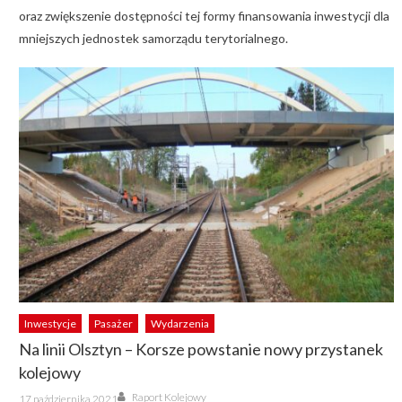
oraz zwiększenie dostępności tej formy finansowania inwestycji dla
mniejszych jednostek samorządu terytorialnego.
Inwestycje
Pasażer
Wydarzenia
Na linii Olsztyn – Korsze powstanie nowy przystanek
kolejowy
Author
Posted
Raport Kolejowy
17 października 2021