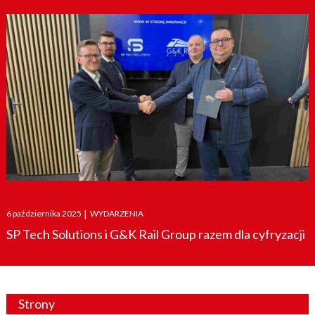
Posted
6 października 2025
|
WYDARZENIA
on
SP Tech Solutions i G&K Rail Group razem dla cyfryzacji
Strony