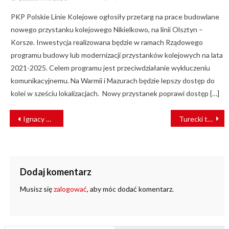
on
PKP Polskie Linie Kolejowe ogłosiły przetarg na prace budowlane
nowego przystanku kolejowego Nikielkowo, na linii Olsztyn –
Korsze. Inwestycja realizowana będzie w ramach Rządowego
programu budowy lub modernizacji przystanków kolejowych na lata
2021-2025. Celem programu jest przeciwdziałanie wykluczeniu
komunikacyjnemu. Na Warmii i Mazurach będzie lepszy dostęp do
kolei w sześciu lokalizacjach. Nowy przystanek poprawi dostęp […]
NAWIGACJA
Ignacy Góra: Kolej realną alternatywą transportu drogowego [WYWIAD]
Turecki tramwaj Bozankaya na InnoTrans w Berlinie
WPISU
Dodaj komentarz
Musisz się
zalogować
, aby móc dodać komentarz.