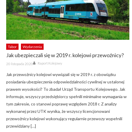
Tabor
Wydarzenia
Jak ubezpieczali się w 2019 r. kolejowi przewoźnicy?
Author
Posted
Raport Kolejowy
20 listopada 2020
on
Jak przewoźnicy kolejowi wywiązali się w 2019 r. z obowiązku
posiadania ubezpieczenia odpowiedzialności cywilnej w ustalonej
prawem wysokości? To zbadał Urząd Transportu Kolejowego. Jak
informuje, wszyscy przedsiębiorcy spełnili minimalne wymagania w
tym zakresie, co stanowi poprawę względem 2018 r. Z analizy
wykonanej przez UTK wynika, że wszyscy licencjonowani
przewoźnicy kolejowi wykonujący regularnie przewozy wypełnili
przewidziany […]