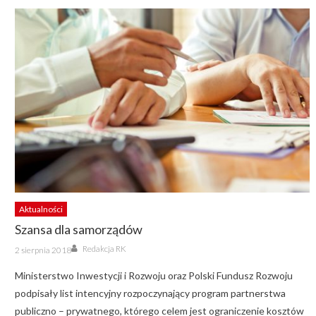
Aktualności
Szansa dla samorządów
Author
Posted
Redakcja RK
2 sierpnia 2018
on
Ministerstwo Inwestycji i Rozwoju oraz Polski Fundusz Rozwoju
podpisały list intencyjny rozpoczynający program partnerstwa
publiczno – prywatnego, którego celem jest ograniczenie kosztów