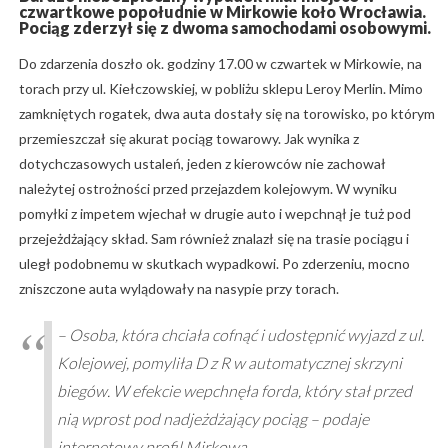
czwartkowe popołudnie w Mirkowie koło Wrocławia.
Pociąg zderzył się z dwoma samochodami osobowymi.
Do zdarzenia doszło ok. godziny 17.00 w czwartek w Mirkowie, na
torach przy ul. Kiełczowskiej, w pobliżu sklepu Leroy Merlin. Mimo
zamkniętych rogatek, dwa auta dostały się na torowisko, po którym
przemieszczał się akurat pociąg towarowy. Jak wynika z
dotychczasowych ustaleń, jeden z kierowców nie zachował
należytej ostrożności przed przejazdem kolejowym. W wyniku
pomyłki z impetem wjechał w drugie auto i wepchnął je tuż pod
przejeżdżający skład. Sam również znalazł się na trasie pociągu i
uległ podobnemu w skutkach wypadkowi. Po zderzeniu, mocno
zniszczone auta wylądowały na nasypie przy torach.
– Osoba, która chciała cofnąć i udostępnić wyjazd z ul.
Kolejowej, pomyliła D z R w automatycznej skrzyni
biegów. W efekcie wepchnęła forda, który stał przed
nią wprost pod nadjeżdżający pociąg – podaje
internetowy profil Mirkowa.