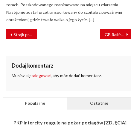
torach. Poszkodowanego reanimowano na miejscu zdarzenia.
Następnie został przetransportowany do szpitala z poważnymi
obrażeniami, gdzie trwała walka o jego życie. […]
NAWIGACJA
Strajk pracowników niemieckiej kolei. Utrudnienia potrwają do piątku
GB Railfreight wybudowało w Peterborough nową centralę kolejową
WPISU
Dodaj komentarz
Musisz się
zalogować
, aby móc dodać komentarz.
Popularne
Ostatnie
PKP Intercity reaguje na pożar pociągów [ZDJĘCIA]