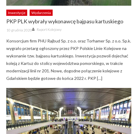
Inwestycje
Wydarzenia
PKP PLK wybrały wykonawcę bajpasu kartuskiego
Author
Posted
Raport Kolejowy
10 grudnia 2020
on
Konsorcjum firm PHU Rajbud Sp. z o.o. oraz Torhamer Sp. z o.o. Sp.k.
wygrało przetarg ogłoszony przez PKP Polskie Linie Kolejowe na
wykonanie tzw. bajpasu kartuskiego. Inwestycja pozwoli dojechać
koleją z Kartuz do stolicy województwa pomorskiego, w trakcie
modernizacji linii nr 201. Nowe, dogodne połączenie kolejowe z
Gdańskiem będzie gotowe do końca 2022 r. PKP […]