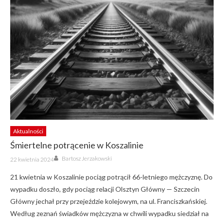
Aktualności
Śmiertelne potrącenie w Koszalinie
Author
Posted
Bartosz Jerzakowski
22 kwietnia 2024
on
21 kwietnia w Koszalinie pociąg potrącił 66-letniego mężczyznę. Do
wypadku doszło, gdy pociąg relacji Olsztyn Główny — Szczecin
Główny jechał przy przejeździe kolejowym, na ul. Franciszkańskiej.
Według zeznań świadków mężczyzna w chwili wypadku siedział na