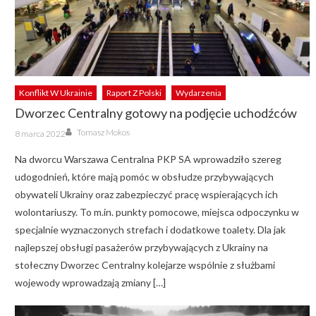
Konflikt W Ukrainie
Raport Z Polski
Wydarzenia
Dworzec Centralny gotowy na podjęcie uchodźców
Author
Posted
Tomasz Mokos
8 marca 2022
on
Na dworcu Warszawa Centralna PKP SA wprowadziło szereg
udogodnień, które mają pomóc w obsłudze przybywających
obywateli Ukrainy oraz zabezpieczyć pracę wspierających ich
wolontariuszy. To m.in. punkty pomocowe, miejsca odpoczynku w
specjalnie wyznaczonych strefach i dodatkowe toalety. Dla jak
najlepszej obsługi pasażerów przybywających z Ukrainy na
stołeczny Dworzec Centralny kolejarze wspólnie z służbami
wojewody wprowadzają zmiany […]