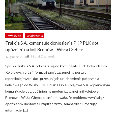
Inwestycje
Wydarzenia
Trakcja S.A. komentuje doniesienia PKP PLK dot.
opóźnień na linii Bronów – Wisła Głębce
Author
Posted
Michał Ciechowski
16 grudnia 2020
on
Spółka Trakcja S.A. odniosła się do komunikatu PKP Polskich Linii
Kolejowych oraz informacji zamieszczonej na portalu
raportkolejowy.pl dot. przesunięcia uruchomienia połączenia
kolejowego do Wisły. PKP Polskie Linie Kolejowe S.A. w pierwszym
komunikacie dot. opóźnień na modernizowanej linii kolejowej
Bronów – Wisła Głębce poinformowała, że problemy wynikają z
opóźnień w dostawie urządzeń firmy Bombardier. Prostując
informacje, […]