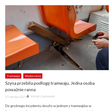
Tramwaje
Wydarzenia
Szyna przebiła podłogę tramwaju. Jedna osoba
poważnie ranna
Author
Posted
Michał Ciechowski
27 czerwca 2021
on
Do groźnego incydentu doszło w jednym z tramwajów w