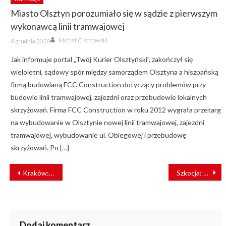
Miasto Olsztyn porozumiało się w sądzie z pierwszym
wykonawcą linii tramwajowej
Author
Posted
Michał Ciechowski
9 grudnia 2020
on
Jak informuje portal „Twój Kurier Olsztyński”, zakończył się
wieloletni, sądowy spór między samorządem Olsztyna a hiszpańską
firmą budowlaną FCC Construction dotyczący problemów przy
budowie linii tramwajowej, zajezdni oraz przebudowie lokalnych
skrzyżowań. Firma FCC Construction w roku 2012 wygrała przetarg
na wybudowanie w Olsztynie nowej linii tramwajowej, zajezdni
tramwajowej, wybudowanie ul. Obiegowej i przebudowę
skrzyżowań. Po […]
NAWIGACJA
Kraków: na estakadzie trwa budowa nowych torów [ZDJĘCIA]
Szkocja: Scotrail z wielkimi stratami z powodu pandemii
WPISU
Dodaj komentarz