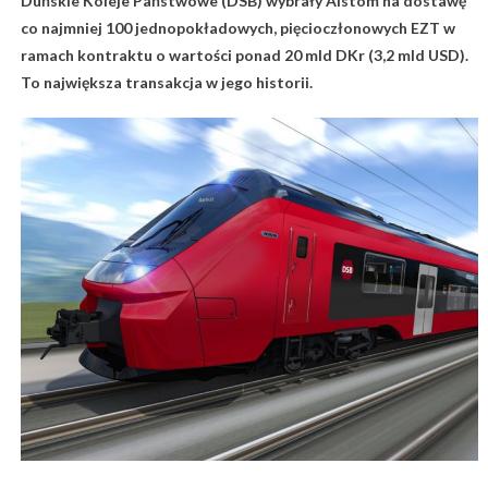
Duńskie Koleje Państwowe (DSB) wybrały Alstom na dostawę
co najmniej 100 jednopokładowych, pięcioczłonowych EZT w
ramach kontraktu o wartości ponad 20 mld DKr (3,2 mld USD).
To największa transakcja w jego historii.