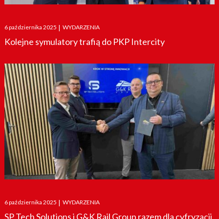
Posted
6 października 2025
|
WYDARZENIA
on
Kolejne symulatory trafią do PKP Intercity
Posted
6 października 2025
|
WYDARZENIA
on
SP Tech Solutions i G&K Rail Group razem dla cyfryzacji