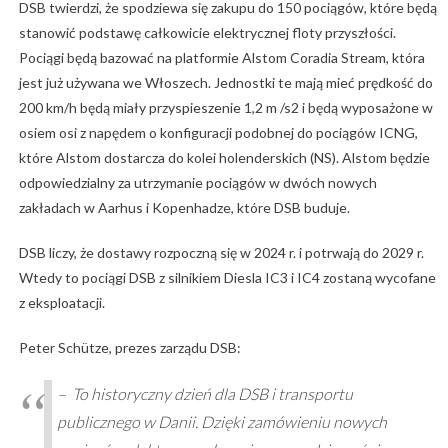
DSB twierdzi, że spodziewa się zakupu do 150 pociągów, które będą
stanowić podstawę całkowicie elektrycznej floty przyszłości.
Pociągi będą bazować na platformie Alstom Coradia Stream, która
jest już używana we Włoszech. Jednostki te mają mieć prędkość do
200 km/h będą miały przyspieszenie 1,2 m /s2 i będą wyposażone w
osiem osi z napędem o konfiguracji podobnej do pociągów ICNG,
które Alstom dostarcza do kolei holenderskich (NS). Alstom będzie
odpowiedzialny za utrzymanie pociągów w dwóch nowych
zakładach w Aarhus i Kopenhadze, które DSB buduje.
DSB liczy, że dostawy rozpoczną się w 2024 r. i potrwają do 2029 r.
Wtedy to pociągi DSB z silnikiem Diesla IC3 i IC4 zostaną wycofane
z eksploatacji.
Peter Schütze, prezes zarządu DSB:
– To historyczny dzień dla DSB i transportu
publicznego w Danii. Dzięki zamówieniu nowych