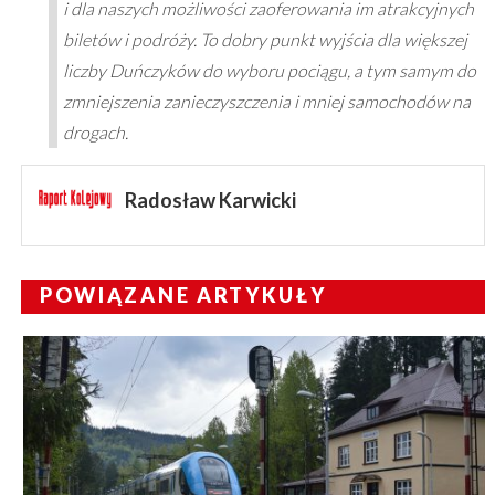
i dla naszych możliwości zaoferowania im atrakcyjnych
biletów i podróży. To dobry punkt wyjścia dla większej
liczby Duńczyków do wyboru pociągu, a tym samym do
zmniejszenia zanieczyszczenia i mniej samochodów na
drogach.
Radosław Karwicki
POWIĄZANE ARTYKUŁY