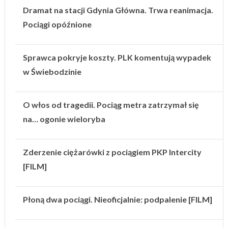
Dramat na stacji Gdynia Główna. Trwa reanimacja.
Pociągi opóźnione
Sprawca pokryje koszty. PLK komentują wypadek
w Świebodzinie
O włos od tragedii. Pociąg metra zatrzymał się
na… ogonie wieloryba
Zderzenie ciężarówki z pociągiem PKP Intercity
[FILM]
Płoną dwa pociągi. Nieoficjalnie: podpalenie [FILM]