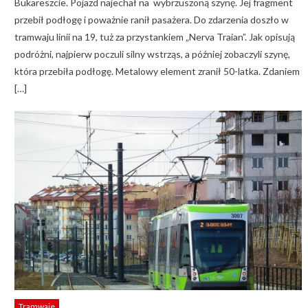
Bukareszcie. Pojazd najechał na wybrzuszoną szynę. Jej fragment
przebił podłogę i poważnie ranił pasażera. Do zdarzenia doszło w
tramwaju linii na 19, tuż za przystankiem „Nerva Traian”. Jak opisują
podróżni, najpierw poczuli silny wstrząs, a później zobaczyli szynę,
która przebiła podłogę. Metalowy element zranił 50-latka. Zdaniem
[…]
Tramwaje