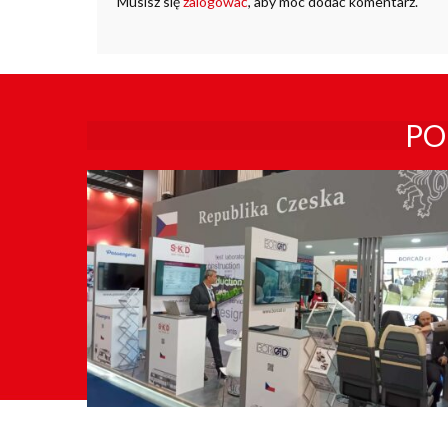
Musisz się
zalogować
, aby móc dodać komentarz.
PO