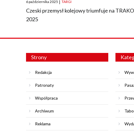
Posted
6 października 2025
|
TARGI
on
Czeski przemysł kolejowy triumfuje na TRAK
2025
Strony
Kateg
Redakcja
Wyw
Patronaty
Pasa
Współpraca
Prze
Archiwum
Tabo
Reklama
Wyda