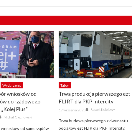
Wydarzenia
Tabor
bór wniosków od
Trwa produkcja pierwszego ezt
ów do rządowego
FLIRT dla PKP Intercity
„Kolej Plus”
Author
Posted
Raport Kolejowy
17 września 2020
on
Author
Michał Ciechowski
Trwa budowa pierwszego z dwunastu
pociągów ezt FLIR dla PKP Intercity.
r wniosków od samorządów