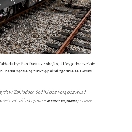
akładu był Pan Dariusz Łobejko, który jednocześnie
 i nadal będzie tę funkcję pełnił zgodnie ze swoimi
zych w Zakładach Spółki pozwolą odzyskać
kurencyjność na rynku –
dr Marcin Wojewódka
p.o. Prezesa