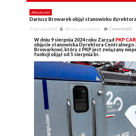
Aktualności
Dariusz Browarek objął stanowisko dyrekto
Posted
Author
9 sierpnia 2024
Bartosz Jerzakowski
Comment(0)
on
W dniu 9 sierpnia 2024 roku Zarząd
PKP CAR
objęcie stanowiska Dyrektora Centralnego 
Browarkowi, który z PKP jest związany niepr
funkcji objął od 5 sierpnia br.