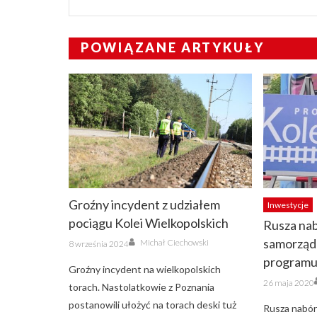
POWIĄZANE ARTYKUŁY
Groźny incydent z udziałem
Inwestycje
pociągu Kolei Wielkopolskich
Rusza na
Author
Posted
samorząd
Michał Ciechowski
8 września 2024
on
programu 
Groźny incydent na wielkopolskich
Posted
26 maja 2020
torach. Nastolatkowie z Poznania
on
postanowili ułożyć na torach deski tuż
Rusza nabó