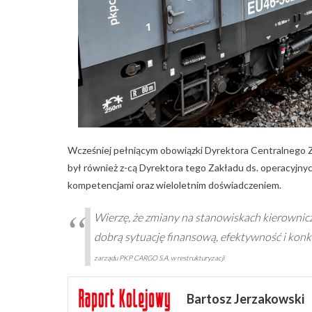
Wcześniej pełniącym obowiązki Dyrektora Centralnego Z
był również z-cą Dyrektora tego Zakładu ds. operacyjnych
kompetencjami oraz wieloletnim doświadczeniem.
Wierzę, że zmiany na stanowiskach kierownic
dobrą sytuację finansową, efektywność i kon
zarządu PKP CARGO S.A. w restrukturyzacji
Bartosz Jerzakowski