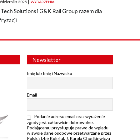
ted
aździernika 2025
|
WYDARZENIA
 Tech Solutions i G&K Rail Group razem dla
fryzacji
Newsletter
Imię lub Imię i Nazwisko
Email
Podanie adresu email oraz wyrażenie
zgody jest całkowicie dobrowolne.
Podającemu przysługuje prawo do wglądu
w swoje dane osobowe przetwarzane przez
Polską Izbę Kolei ul. J. Karola Chodkiewicza