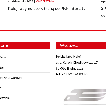
Posted
Pos
6 października 2025
|
WYDARZENIA
6 p
on
on
O
Kolejne symulatory trafią do PKP Intercity
SP
cy
orie
Wydawca
Polska Izba Kolei
iady
ul. J. Karola Chodkiewicza 17
żer
85-065 Bydgoszcz
tel: +48 52 324 93 80
wozy towarowe
r
rzenia