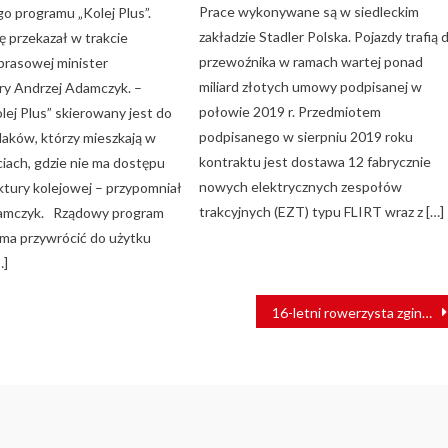
Prace wykonywane są w siedleckim
o programu „Kolej Plus”.
zakładzie Stadler Polska. Pojazdy trafią 
ę przekazał w trakcie
przewoźnika w ramach wartej ponad
 prasowej minister
miliard złotych umowy podpisanej w
ury Andrzej Adamczyk. –
połowie 2019 r. Przedmiotem
lej Plus” skierowany jest do
podpisanego w sierpniu 2019 roku
laków, którzy mieszkają w
kontraktu jest dostawa 12 fabrycznie
iach, gdzie nie ma dostępu
nowych elektrycznych zespołów
ktury kolejowej – przypomniał
trakcyjnych (EZT) typu FLIRT wraz z […]
damczyk. Rządowy program
” ma przywrócić do użytku
…]
16-letni rowerzysta zginął pod kołami pociągu