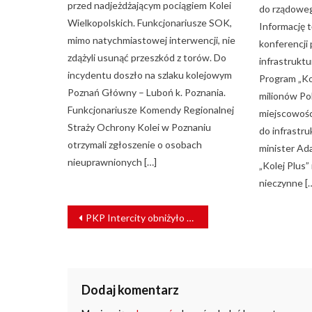
przed nadjeżdżającym pociągiem Kolei
do rządoweg
Wielkopolskich. Funkcjonariusze SOK,
Informację t
mimo natychmiastowej interwencji, nie
konferencji
zdążyli usunąć przeszkód z torów. Do
infrastrukt
incydentu doszło na szlaku kolejowym
Program „Ko
Poznań Główny – Luboń k. Poznania.
milionów Po
Funkcjonariusze Komendy Regionalnej
miejscowośc
Straży Ochrony Kolei w Poznaniu
do infrastru
otrzymali zgłoszenie o osobach
minister A
nieuprawnionych […]
„Kolej Plus
nieczynne [
NAWIGACJA
PKP Intercity obniżyło ceny biletów na pociągi do Niemiec
WPISU
Dodaj komentarz