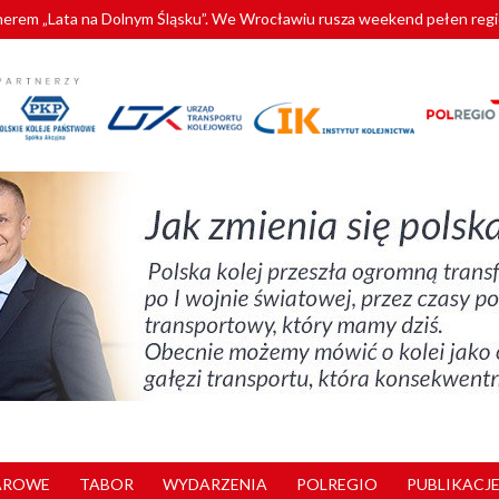
tnerem „Lata na Dolnym Śląsku”. We Wrocławiu rusza weekend pełen reg
pomorskie znów szuka dostawcy nowych EZT
ach kolejowych w północnej Wielkopolsce. Łatwiejsze dojazdy do pracy i 
nuje nowe standardy kategoryzacji dworców
AROWE
TABOR
WYDARZENIA
POLREGIO
PUBLIKACJE