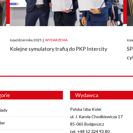
Posted
Pos
6 października 2025
|
WYDARZENIA
6 p
on
on
O
Kolejne symulatory trafią do PKP Intercity
SP
cy
orie
Wydawca
Polska Izba Kolei
iady
ul. J. Karola Chodkiewicza 17
żer
85-065 Bydgoszcz
tel: +48 52 324 93 80