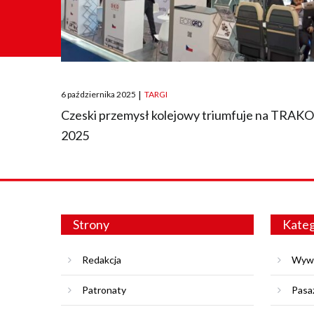
Posted
6 października 2025
|
TARGI
on
Czeski przemysł kolejowy triumfuje na TRAK
2025
Strony
Kateg
Redakcja
Wyw
Patronaty
Pasa