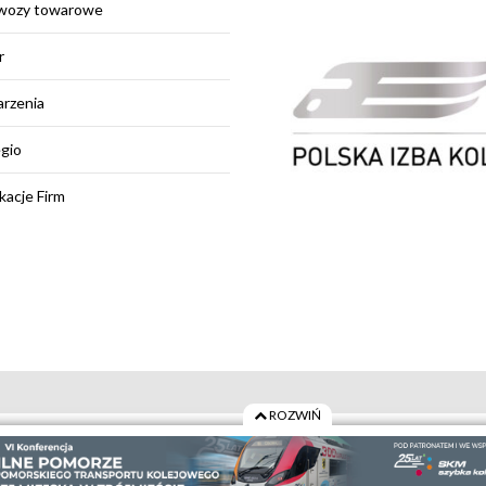
wozy towarowe
r
rzenia
egio
kacje Firm