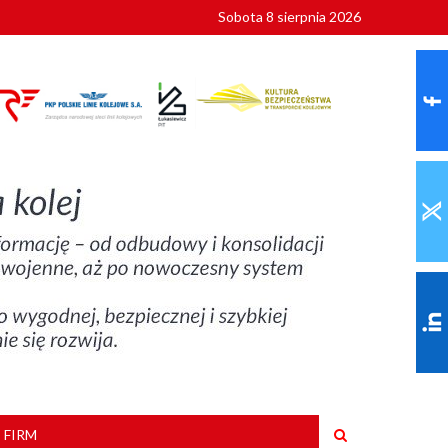
Sobota 8 sierpnia 2026
ionalnych
szkoły
 FIRM