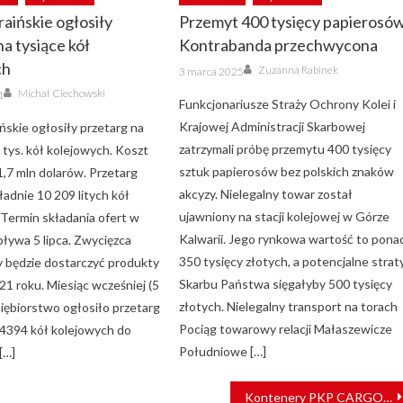
raińskie ogłosiły
Przemyt 400 tysięcy papierosów
na tysiące kół
Kontrabanda przechwycona
ch
Author
Posted
Zuzanna Rabinek
3 marca 2025
on
Author
Michał Ciechowski
1
Funkcjonariusze Straży Ochrony Kolei i
Krajowej Administracji Skarbowej
ńskie ogłosiły przetarg na
zatrzymali próbę przemytu 400 tysięcy
 tys. kół kolejowych. Koszt
sztuk papierosów bez polskich znaków
1,7 mln dolarów. Przetarg
akcyzy. Nielegalny towar został
adnie 10 209 litych kół
ujawniony na stacji kolejowej w Górze
 Termin składania ofert w
Kalwarii. Jego rynkowa wartość to pona
pływa 5 lipca. Zwycięzca
350 tysięcy złotych, a potencjalne strat
 będzie dostarczyć produkty
Skarbu Państwa sięgałyby 500 tysięcy
21 roku. Miesiąc wcześniej (5
złotych. Nielegalny transport na torach
siębiorstwo ogłosiło przetarg
Pociąg towarowy relacji Małaszewicze
4394 kół kolejowych do
Południowe […]
[…]
Kontenery PKP CARGO CONNECT jadą prosto z lasu do Chin