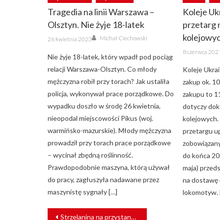
Tragedia na linii Warszawa –
Koleje Uk
Olsztyn. Nie żyje 18-latek
przetarg 
Author
kolejowy
Posted
Michał Ciechowski
26 kwietnia 2023
on
Posted
8 czerwca 202
on
Nie żyje 18-latek, który wpadł pod pociąg
relacji Warszawa-Olsztyn. Co młody
Koleje Ukrai
mężczyzna robił przy torach? Jak ustaliła
zakup ok. 10
policja, wykonywał prace porządkowe. Do
zakupu to 1
wypadku doszło w środę 26 kwietnia,
dotyczy dokł
nieopodal miejscowości Pikus (woj.
kolejowych.
warmińsko-mazurskie). Młody mężczyzna
przetargu u
prowadził przy torach prace porządkowe
zobowiązany
– wycinał zbędną roślinność.
do końca 20
Prawdopodobnie maszyna, którą używał
maja) przed
do pracy, zagłuszyła nadawane przez
na dostawę 
maszynistę sygnały […]
lokomotyw. 
NAWIGACJA
Strzelanina na przystanku tramwajowym w Berlinie. Ranna kobieta