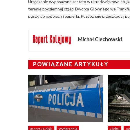
Urządzenie wyposażone zostało w ultradźwiękowe czujki,
terenie podziemnej części Dworca Głównego we Frankfurci
puszki po napojach i papierki. Rozpoznaje przeszkody i po
Michał Ciechowski
POWIĄZANE ARTYKUŁY
Raport Z Polski
Wydarzenia
Global
Ta