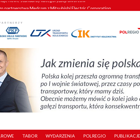
o partnerstwa Medcom z Mitsubishi Electric Corporation
tnerem „Lata na Dolnym Śląsku”. We Wrocławiu rusza weekend pełen reg
pomorskie znów szuka dostawcy nowych EZT
ach kolejowych w północnej Wielkopolsce. Łatwiejsze dojazdy do pracy i 
nuje nowe standardy kategoryzacji dworców
AROWE
TABOR
WYDARZENIA
POLREGIO
PUBLIKACJE