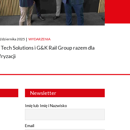
ted
aździernika 2025
|
WYDARZENIA
 Tech Solutions i G&K Rail Group razem dla
fryzacji
Newsletter
Imię lub Imię i Nazwisko
Email