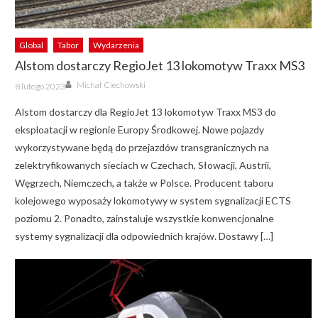
Global
Tabor
Wydarzenia
Alstom dostarczy RegioJet 13 lokomotyw Traxx MS3
Author
Posted
Michał Ciechowski
8 lutego 2023
on
Alstom dostarczy dla RegioJet 13 lokomotyw Traxx MS3 do
eksploatacji w regionie Europy Środkowej. Nowe pojazdy
wykorzystywane będą do przejazdów transgranicznych na
zelektryfikowanych sieciach w Czechach, Słowacji, Austrii,
Węgrzech, Niemczech, a także w Polsce. Producent taboru
kolejowego wyposaży lokomotywy w system sygnalizacji ECTS
poziomu 2. Ponadto, zainstaluje wszystkie konwencjonalne
systemy sygnalizacji dla odpowiednich krajów. Dostawy […]