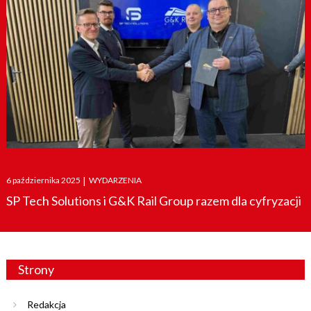
Posted
6 października 2025
|
WYDARZENIA
on
SP Tech Solutions i G&K Rail Group razem dla cyfryzacji
Strony
Redakcja