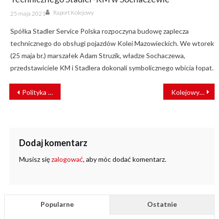
Author
Posted
Raport Kolejowy
25 maja 2021
on
Spółka Stadler Service Polska rozpoczyna budowę zaplecza
technicznego do obsługi pojazdów Kolei Mazowieckich. We wtorek
(25 maja br.) marszałek Adam Struzik, władze Sochaczewa,
przedstawiciele KM i Stadlera dokonali symbolicznego wbicia łopat.
NAWIGACJA
Polityka IT Grupy PKP i PKP PLK
Kolejowy ruch międzynarodowy – dokąd nie dojedziemy?
WPISU
Dodaj komentarz
Musisz się
zalogować
, aby móc dodać komentarz.
Popularne
Ostatnie