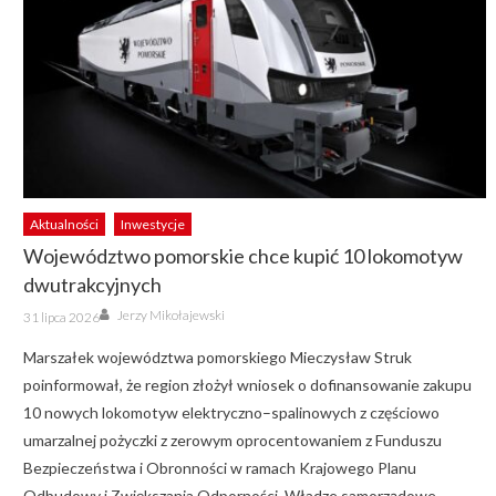
Aktualności
Inwestycje
Województwo pomorskie chce kupić 10 lokomotyw
dwutrakcyjnych
Author
Posted
Jerzy Mikołajewski
31 lipca 2026
on
Marszałek województwa pomorskiego Mieczysław Struk
poinformował, że region złożył wniosek o dofinansowanie zakupu
10 nowych lokomotyw elektryczno–spalinowych z częściowo
umarzalnej pożyczki z zerowym oprocentowaniem z Funduszu
Bezpieczeństwa i Obronności w ramach Krajowego Planu
Odbudowy i Zwiększania Odporności. Władze samorządowe