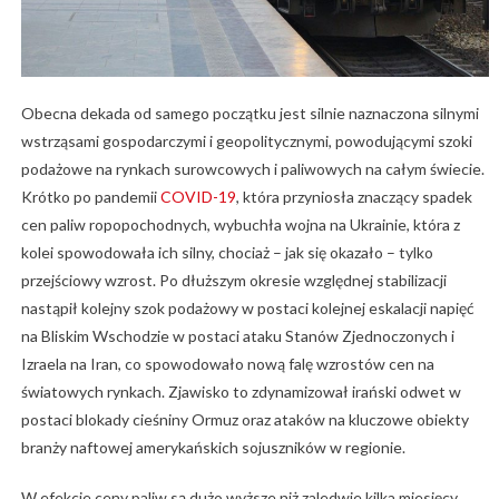
Obecna dekada od samego początku jest silnie naznaczona silnymi
wstrząsami gospodarczymi i geopolitycznymi, powodującymi szoki
podażowe na rynkach surowcowych i paliwowych na całym świecie.
Krótko po pandemii
COVID-19
, która przyniosła znaczący spadek
cen paliw ropopochodnych, wybuchła wojna na Ukrainie, która z
kolei spowodowała ich silny, chociaż – jak się okazało – tylko
przejściowy wzrost. Po dłuższym okresie względnej stabilizacji
nastąpił kolejny szok podażowy w postaci kolejnej eskalacji napięć
na Bliskim Wschodzie w postaci ataku Stanów Zjednoczonych i
Izraela na Iran, co spowodowało nową falę wzrostów cen na
światowych rynkach. Zjawisko to zdynamizował irański odwet w
postaci blokady cieśniny Ormuz oraz ataków na kluczowe obiekty
branży naftowej amerykańskich sojuszników w regionie.
W efekcie ceny paliw są dużo wyższe niż zaledwie kilka miesięcy