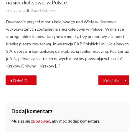
na sieci kolejowej w Polsce
Author
Posted
Raport Kolejowy
30 lipca 2020
on
Dwanaście przęseł mostu kolejowego nad Wisłą w Krakowie
wykorzystanych zostanie na sieci kolejowej w Polsce. W miejsce
starego obiektu powstaną nowe mosty, trzy przeprawy z torami i
kładką pieszo-rowerową. Inwestycja PKP Polskich Linii Kolejowych
S.A. usprawni komunikację dalekobieżną i aglomeracyjną. Pociągi już
jeżdżą pierwszym z trzech nowych mostów powstających na linii
Kraków Główny – Kraków […]
NAWIGACJA
Dzień Dziecka z POLREGIO: wspólne podróże w niższej cenie i pikniki tematyczne w regionach
Kolej dla najmłodszych – PKP S.A. zaprasza na piknik rodzinny w ogrodach KPRM
WPISU
Dodaj komentarz
Musisz się
zalogować
, aby móc dodać komentarz.