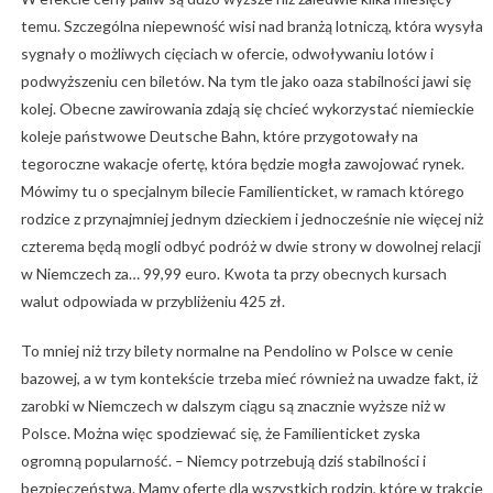
temu. Szczególna niepewność wisi nad branżą lotniczą, która wysyła
sygnały o możliwych cięciach w ofercie, odwoływaniu lotów i
podwyższeniu cen biletów. Na tym tle jako oaza stabilności jawi się
kolej. Obecne zawirowania zdają się chcieć wykorzystać niemieckie
koleje państwowe Deutsche Bahn, które przygotowały na
tegoroczne wakacje ofertę, która będzie mogła zawojować rynek.
Mówimy tu o specjalnym bilecie Familienticket, w ramach którego
rodzice z przynajmniej jednym dzieckiem i jednocześnie nie więcej niż
czterema będą mogli odbyć podróż w dwie strony w dowolnej relacji
w Niemczech za… 99,99 euro. Kwota ta przy obecnych kursach
walut odpowiada w przybliżeniu 425 zł.
To mniej niż trzy bilety normalne na Pendolino w Polsce w cenie
bazowej, a w tym kontekście trzeba mieć również na uwadze fakt, iż
zarobki w Niemczech w dalszym ciągu są znacznie wyższe niż w
Polsce. Można więc spodziewać się, że Familienticket zyska
ogromną popularność. – Niemcy potrzebują dziś stabilności i
bezpieczeństwa. Mamy ofertę dla wszystkich rodzin, które w trakcie