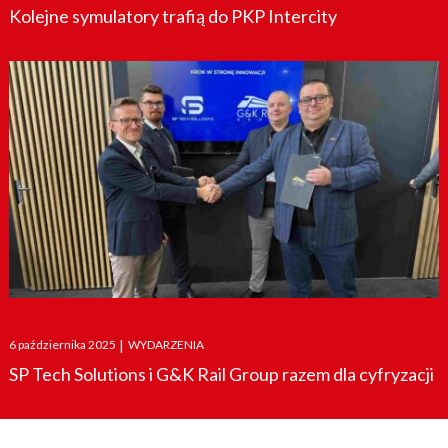
Kolejne symulatory trafią do PKP Intercity
Posted
6 października 2025
|
WYDARZENIA
on
SP Tech Solutions i G&K Rail Group razem dla cyfryzacji