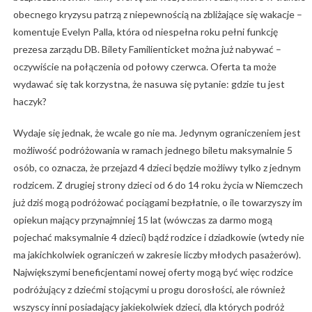
obecnego kryzysu patrzą z niepewnością na zbliżające się wakacje –
komentuje Evelyn Palla, która od niespełna roku pełni funkcję
prezesa zarządu DB. Bilety Familienticket można już nabywać –
oczywiście na połączenia od połowy czerwca. Oferta ta może
wydawać się tak korzystna, że nasuwa się pytanie: gdzie tu jest
haczyk?
Wydaje się jednak, że wcale go nie ma. Jedynym ograniczeniem jest
możliwość podróżowania w ramach jednego biletu maksymalnie 5
osób, co oznacza, że przejazd 4 dzieci będzie możliwy tylko z jednym
rodzicem. Z drugiej strony dzieci od 6 do 14 roku życia w Niemczech
już dziś mogą podróżować pociągami bezpłatnie, o ile towarzyszy im
opiekun mający przynajmniej 15 lat (wówczas za darmo mogą
pojechać maksymalnie 4 dzieci) bądź rodzice i dziadkowie (wtedy nie
ma jakichkolwiek ograniczeń w zakresie liczby młodych pasażerów).
Największymi beneficjentami nowej oferty mogą być więc rodzice
podróżujący z dziećmi stojącymi u progu dorosłości, ale również
wszyscy inni posiadający jakiekolwiek dzieci, dla których podróż