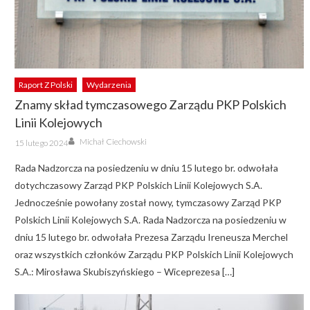
Raport Z Polski
Wydarzenia
Znamy skład tymczasowego Zarządu PKP Polskich
Linii Kolejowych
Author
Posted
Michał Ciechowski
15 lutego 2024
on
Rada Nadzorcza na posiedzeniu w dniu 15 lutego br. odwołała
dotychczasowy Zarząd PKP Polskich Linii Kolejowych S.A.
Jednocześnie powołany został nowy, tymczasowy Zarząd PKP
Polskich Linii Kolejowych S.A. Rada Nadzorcza na posiedzeniu w
dniu 15 lutego br. odwołała Prezesa Zarządu Ireneusza Merchel
oraz wszystkich członków Zarządu PKP Polskich Linii Kolejowych
S.A.: Mirosława Skubiszyńskiego – Wiceprezesa […]