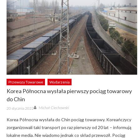
Przewozy Towarowe
Wydarzenia
Korea Północna wysłała pierwszy pociąg towarowy
do Chin
Author
Posted
Michał Ciechowski
20 stycznia 2022
on
Korea Północna wysłała do Chin pociąg towarowy. Koreańczycy
zorganizowali taki transport po raz pierwszy od 20 lat – informują
lokalne media. Nie wiadomo jednak co skład przewoził. Pociąg