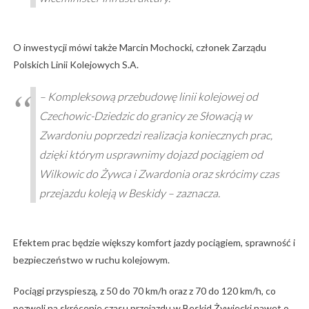
O inwestycji mówi także Marcin Mochocki, członek Zarządu
Polskich Linii Kolejowych S.A.
– Kompleksową przebudowę linii kolejowej od
Czechowic-Dziedzic do granicy ze Słowacją w
Zwardoniu poprzedzi realizacja koniecznych prac,
dzięki którym usprawnimy dojazd pociągiem od
Wilkowic do Żywca i Zwardonia oraz skrócimy czas
przejazdu koleją w Beskidy – zaznacza.
Efektem prac będzie większy komfort jazdy pociągiem, sprawność i
bezpieczeństwo w ruchu kolejowym.
Pociągi przyspieszą, z 50 do 70 km/h oraz z 70 do 120 km/h, co
pozwoli na skrócenie czasu przejazdu w Beskid Żywiecki nawet o