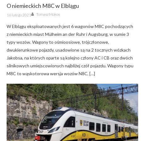
O niemieckich M8C w Elblągu
Author
Posted
Tomasz Mokos
16 lutego 2021
on
W Elblągu eksploatowanych jest 6 wagonów M8C pochodzących
z niemieckich miast Mülheim an der Ruhr i Augsburg, w sumie 3
typy wozów. Wagony to ośmioosiowe, trójczłonowe,
dwukierunkowe pojazdy, usadowione są na 2 tocznych wózkach
Jakobsa, na których oparte są kolejno człony AC i CB oraz dwóch
silnikowych umiejscowionych najbliżej czół pojazdu. Wagony typu
M8C to wąskotorowa wersja wozów N8C, […]