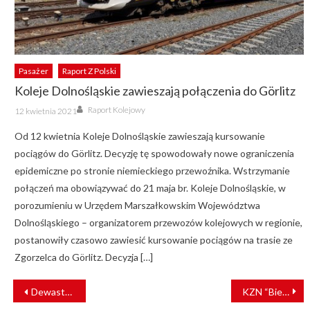
Pasażer
Raport Z Polski
Koleje Dolnośląskie zawieszają połączenia do Görlitz
Author
Posted
Raport Kolejowy
12 kwietnia 2021
on
Od 12 kwietnia Koleje Dolnośląskie zawieszają kursowanie
pociągów do Görlitz. Decyzję tę spowodowały nowe ograniczenia
epidemiczne po stronie niemieckiego przewoźnika. Wstrzymanie
połączeń ma obowiązywać do 21 maja br. Koleje Dolnośląskie, w
porozumieniu w Urzędem Marszałkowskim Województwa
Dolnośląskiego – organizatorem przewozów kolejowych w regionie,
postanowiły czasowo zawiesić kursowanie pociągów na trasie ze
Zgorzelca do Görlitz. Decyzja […]
NAWIGACJA
Dewastowali wiadukt. Grafficiarze zatrzymani
KZN “Bieżanów” odznaczone Srebrnym Medalem EcoVadis
WPISU