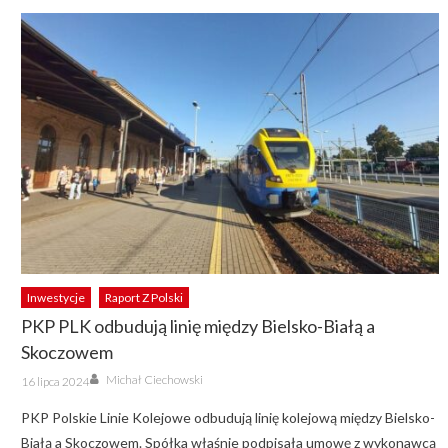
Inwestycje
Raport Z Polski
PKP PLK odbudują linię między Bielsko-Białą a
Skoczowem
Author
Posted
Michał Ciechowski
16 lipca 2024
on
PKP Polskie Linie Kolejowe odbudują linię kolejową między Bielsko-
Białą a Skoczowem. Spółka właśnie podpisała umowę z wykonawcą