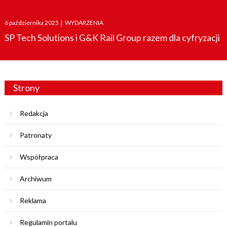
Posted
6 października 2025
|
WYDARZENIA
on
SP Tech Solutions i G&K Rail Group razem dla cyfryzacji
Strony
Redakcja
Patronaty
Współpraca
Archiwum
Reklama
Regulamin portalu