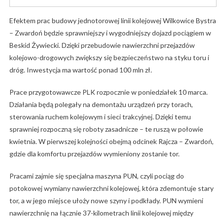
Efektem prac budowy jednotorowej linii kolejowej Wilkowice Bystra
– Zwardoń będzie sprawniejszy i wygodniejszy dojazd pociągiem w
Beskid Żywiecki. Dzięki przebudowie nawierzchni przejazdów
kolejowo-drogowych zwiększy się bezpieczeństwo na styku toru i
dróg. Inwestycja ma wartość ponad 100 mln zł.
Prace przygotowawcze PLK rozpocznie w poniedziałek 10 marca.
Działania będą polegały na demontażu urządzeń przy torach,
sterowania ruchem kolejowym i sieci trakcyjnej. Dzięki temu
sprawniej rozpoczną się roboty zasadnicze – te ruszą w połowie
kwietnia. W pierwszej kolejności obejmą odcinek Rajcza – Zwardoń,
gdzie dla komfortu przejazdów wymieniony zostanie tor.
Pracami zajmie się specjalna maszyna PUN, czyli pociąg do
potokowej wymiany nawierzchni kolejowej, która zdemontuje stary
tor, a w jego miejsce ułoży nowe szyny i podkłady. PUN wymieni
nawierzchnię na łącznie 37-kilometrach linii kolejowej między