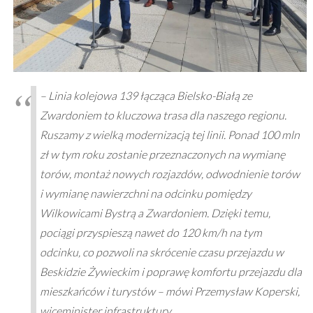
– Linia kolejowa 139 łącząca Bielsko-Białą ze
Zwardoniem to kluczowa trasa dla naszego regionu.
Ruszamy z wielką modernizacją tej linii. Ponad 100 mln
zł w tym roku zostanie przeznaczonych na wymianę
torów, montaż nowych rozjazdów, odwodnienie torów
i wymianę nawierzchni na odcinku pomiędzy
Wilkowicami Bystrą a Zwardoniem. Dzięki temu,
pociągi przyspieszą nawet do 120 km/h na tym
odcinku, co pozwoli na skrócenie czasu przejazdu w
Beskidzie Żywieckim i poprawę komfortu przejazdu dla
mieszkańców i turystów – mówi Przemysław Koperski,
wiceminister infrastruktury.