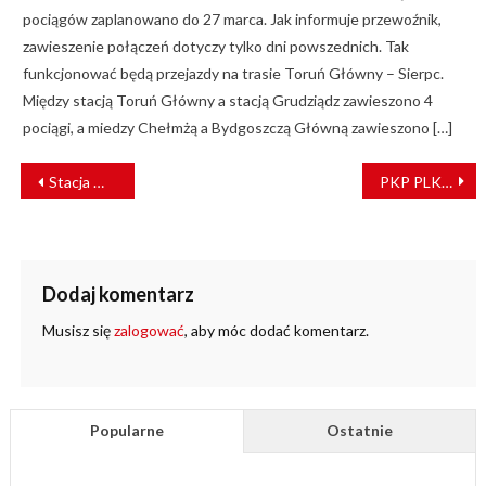
pociągów zaplanowano do 27 marca. Jak informuje przewoźnik,
zawieszenie połączeń dotyczy tylko dni powszednich. Tak
funkcjonować będą przejazdy na trasie Toruń Główny – Sierpc.
Między stacją Toruń Główny a stacją Grudziądz zawieszono 4
pociągi, a miedzy Chełmżą a Bydgoszczą Główną zawieszono […]
NAWIGACJA
Stacja Warszawa Gdańska zyska ruchome schody i kładkę [ZDJĘCIA]
PKP PLK rozmawiają z samorządami o Programie Kolej Plus
WPISU
Dodaj komentarz
Musisz się
zalogować
, aby móc dodać komentarz.
Popularne
Ostatnie