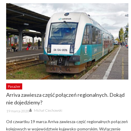
Pasażer
Arriva zawiesza część połączeń regionalnych. Dokąd
nie dojedziemy?
Author
Posted
Michał Ciechowski
19 marca 2020
on
Od czwartku 19 marca Arriva zawiesza część regionalnych połączeń
kolejowych w województwie kujawsko-pomorskim. Wyłączenie