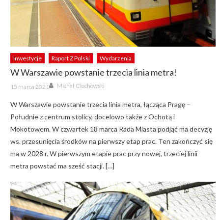
Inwestycje
Raport Z Polski
Wydarzenia
W Warszawie powstanie trzecia linia metra!
Author
Posted
Michał Ciechowski
15 marca 2021
on
W Warszawie powstanie trzecia linia metra, łącząca Pragę –
Południe z centrum stolicy, docelowo także z Ochotą i
Mokotowem. W czwartek 18 marca Rada Miasta podjąć ma decyzję
ws. przesunięcia środków na pierwszy etap prac. Ten zakończyć się
ma w 2028 r. W pierwszym etapie prac przy nowej, trzeciej linii
metra powstać ma sześć stacji. […]