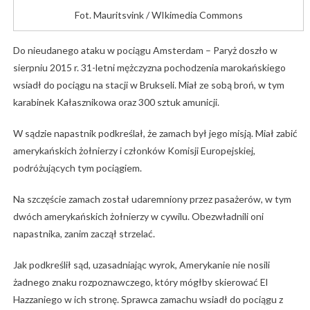
Fot. Mauritsvink / WIkimedia Commons
Do nieudanego ataku w pociągu Amsterdam – Paryż doszło w
sierpniu 2015 r. 31-letni mężczyzna pochodzenia marokańskiego
wsiadł do pociągu na stacji w Brukseli. Miał ze sobą broń, w tym
karabinek Kałasznikowa oraz 300 sztuk amunicji.
W sądzie napastnik podkreślał, że zamach był jego misją. Miał zabić
amerykańskich żołnierzy i członków Komisji Europejskiej,
podróżujących tym pociągiem.
Na szczęście zamach został udaremniony przez pasażerów, w tym
dwóch amerykańskich żołnierzy w cywilu. Obezwładnili oni
napastnika, zanim zaczął strzelać.
Jak podkreślił sąd, uzasadniając wyrok, Amerykanie nie nosili
żadnego znaku rozpoznawczego, który mógłby skierować El
Hazzaniego w ich stronę. Sprawca zamachu wsiadł do pociągu z