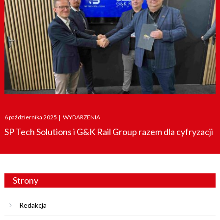
Posted
6 października 2025
|
WYDARZENIA
on
SP Tech Solutions i G&K Rail Group razem dla cyfryzacji
Strony
Redakcja