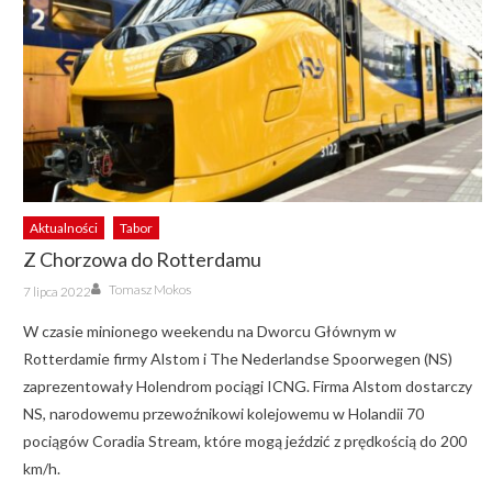
Aktualności
Tabor
Z Chorzowa do Rotterdamu
Author
Posted
Tomasz Mokos
7 lipca 2022
on
W czasie minionego weekendu na Dworcu Głównym w
Rotterdamie firmy Alstom i The Nederlandse Spoorwegen (NS)
zaprezentowały Holendrom pociągi ICNG. Firma Alstom dostarczy
NS, narodowemu przewoźnikowi kolejowemu w Holandii 70
pociągów Coradia Stream, które mogą jeździć z prędkością do 200
km/h.