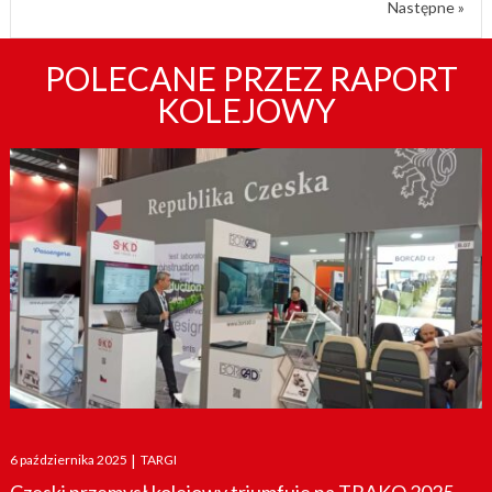
Następne »
POLECANE PRZEZ RAPORT
KOLEJOWY
Posted
6 października 2025
|
TARGI
on