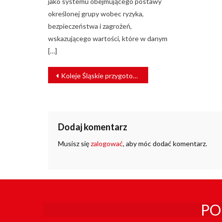
jako systemu obejmującego postawy
określonej grupy wobec ryzyka,
bezpieczeństwa i zagrożeń,
wskazującego wartości, które w danym
[…]
NAWIGACJA
Koleje Śląskie przygotowują się do zakupu piętrowych EZT
WPISU
Dodaj komentarz
Musisz się
zalogować
, aby móc dodać komentarz.
PO