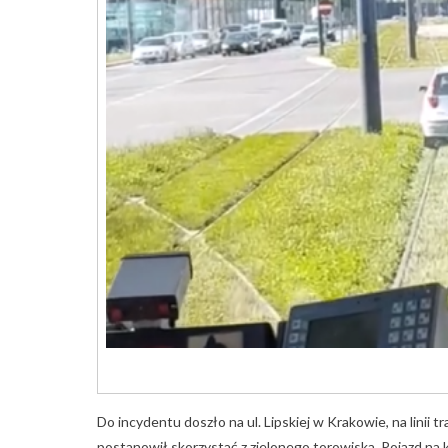
Do incydentu doszło na ul. Lipskiej w Krakowie, na lini
postanowił skorzystać z zielonego torowiska. Pojazd na k