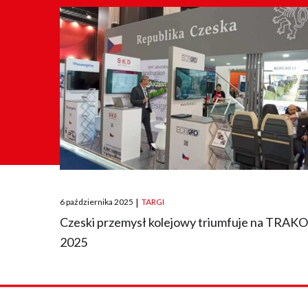
Posted
6 października 2025
|
TARGI
on
Czeski przemysł kolejowy triumfuje na TRAK
2025