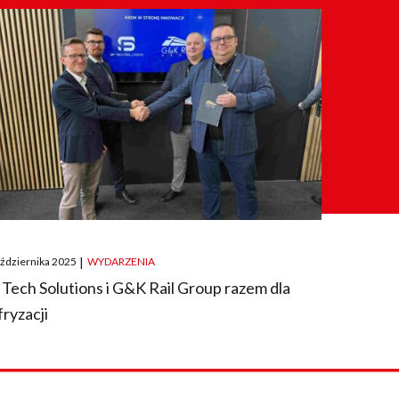
ted
aździernika 2025
|
WYDARZENIA
 Tech Solutions i G&K Rail Group razem dla
fryzacji