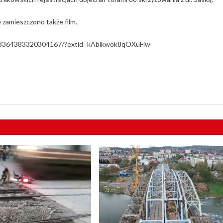
 zamieszczono także film.
/3364383320304167/?extid=kAbikwok8qOXuFiw