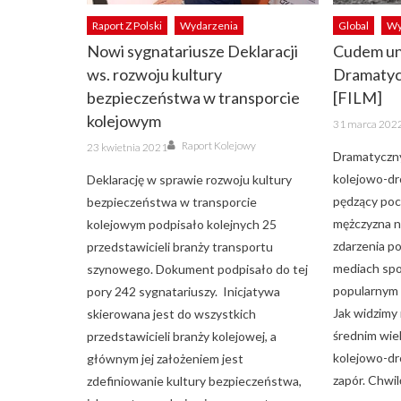
Raport Z Polski
Wydarzenia
Global
Wy
Nowi sygnatariusze Deklaracji
Cudem uni
ws. rozwoju kultury
Dramatycz
bezpieczeństwa w transporcie
[FILM]
kolejowym
Posted
31 marca 202
on
Author
Posted
Raport Kolejowy
23 kwietnia 2021
on
Dramatyczny
kolejowo-dr
Deklarację w sprawie rozwoju kultury
pędzący poc
bezpieczeństwa w transporcie
mężczyzna na
kolejowym podpisało kolejnych 25
zdarzenia po
przedstawicieli branży transportu
mediach spo
szynowego. Dokument podpisało do tej
popularnym s
pory 242 sygnatariuszy. Inicjatywa
Jak widzimy
skierowana jest do wszystkich
średnim wie
przedstawicieli branży kolejowej, a
kolejowo-d
głównym jej założeniem jest
zapór. Chwil
zdefiniowanie kultury bezpieczeństwa,