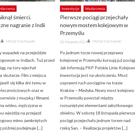
darzenia
Inwestycje
Wydarzenia
knął śmierci.
Pierwsze pociągi przejechały
ne nagranie z Indii
nowym mostem kolejowym w
Przemyślu
Author
Author
Posted
Michał Ciechowski
Michał Ciechowski
2
20 listopada 2023
on
 wypadek na przejeździe
Po jednym torze nowej przeprawy
ogowym w Indiach. Tuż przed
kolejowej w Przemyślu kursują już pociąg
iąg, na tory wjechał
Jak informują PKP Polskie Linie Kolejow
 skuterze. Film z miejsca
inwestycja jest na ukończeniu. Most
jawił się kilka dni temu w
usprawni ruch pociągów na trasie
łecznościowych oraz w
Kraków – Medyka. Nowy most kolejowy
erwisie z muzyką i filmami.
w Przemyślu powstał między
 na wideo, mężczyzna w
rozsuniętymi elementami zabytkowego
ku wjeżdża na przejazd
obiektu. W sobotę 18 listopada pierwsz
rogowy mimo zamkniętych
pociągi przejechały jednym torem nad
ę później podejmuje […]
rzeką San. – Realizacja projektów […]