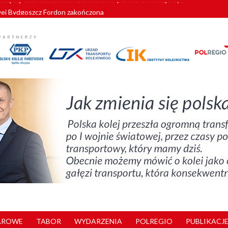
wej Bydgoszcz Fordon zakończona
zystkie Vectrony na 230 km/h
pociągi od PESA. Sześć nowoczesnych ELF-ów wyjedzie na tory w 202
c dla GySEV gotowe
zielą się doświadczeniami z ukraińskim partnerem kolejowym
AROWE
TABOR
WYDARZENIA
POLREGIO
PUBLIKACJE