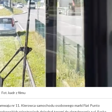
Fot. kadr z filmu
i tramwaju nr 11. Kierowca samochodu osobowego marki Fiat Punto
rakowskich rejestracjach dojechał torami do skrzyżowania z ul. Saską.