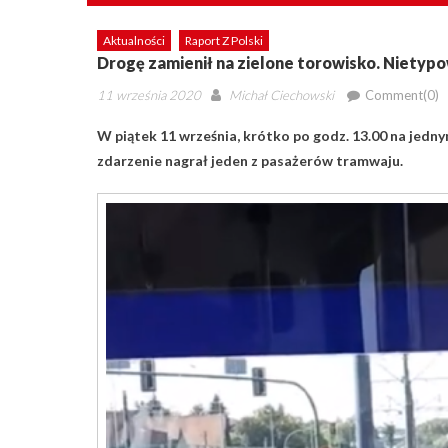
Aktualności
Raport Z Polski
Drogę zamienił na zielone torowisko. Nietyp
Posted
Author
11 września 2020
Michał Ciechowski
Comment(0)
on
W piątek 11 września, krótko po godz. 13.00 na jed
zdarzenie nagrał jeden z pasażerów tramwaju.