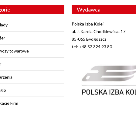
orie
Wydawca
Polska Izba Kolei
iady
ul. J. Karola Chodkiewicza 17
żer
85-065 Bydgoszcz
tel: +48 52 324 93 80
wozy towarowe
r
rzenia
egio
kacje Firm