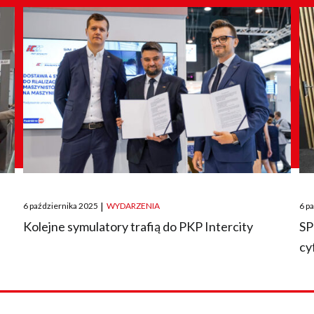
Posted
Pos
6 października 2025
|
WYDARZENIA
6 p
on
on
O
Kolejne symulatory trafią do PKP Intercity
SP
cy