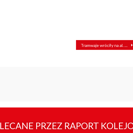
Tramwaje wróciły na al. Hallera i ul. Żmigrodzką we Wrocławiu
LECANE PRZEZ RAPORT KOLEJ