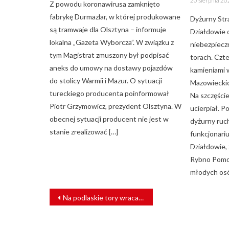
20 sierpnia 2
Z powodu koronawirusa zamknięto
on
fabrykę Durmazlar, w której produkowane
Dyżurny Str
są tramwaje dla Olsztyna – informuje
Działdowie 
lokalna „Gazeta Wyborcza”. W związku z
niebezpiecz
tym Magistrat zmuszony był podpisać
torach. Czt
aneks do umowy na dostawy pojazdów
kamieniami 
do stolicy Warmii i Mazur. O sytuacji
Mazowieckic
tureckiego producenta poinformował
Na szczęści
Piotr Grzymowicz, prezydent Olsztyna. W
ucierpiał. 
obecnej sytuacji producent nie jest w
dyżurny ruc
stanie zrealizować […]
funkcjonari
Działdowie,
Rybno Pomo
młodych osó
NAWIGACJA
Na podlaskie tory wraca „Żubr”
WPISU