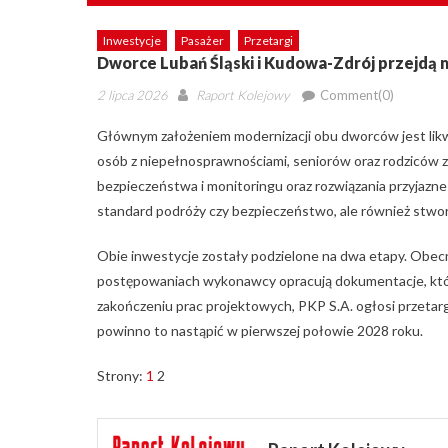
Inwestycje
Pasażer
Przetargi
Dworce Lubań Śląski i Kudowa-Zdrój przejdą 
Posted
Author
2 lipca 2026
Raport Kolejowy
Comment(0)
on
Głównym założeniem modernizacji obu dworców jest likwi
osób z niepełnosprawnościami, seniorów oraz rodziców
bezpieczeństwa i monitoringu oraz rozwiązania przyjazn
standard podróży czy bezpieczeństwo, ale również stwor
Obie inwestycje zostały podzielone na dwa etapy. Obecn
postępowaniach wykonawcy opracują dokumentacje, któr
zakończeniu prac projektowych, PKP S.A. ogłosi przeta
powinno to nastąpić w pierwszej połowie 2028 roku.
Strony:
1
2