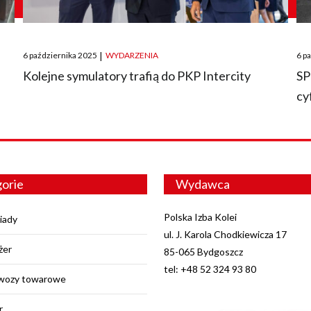
Posted
Pos
6 października 2025
|
WYDARZENIA
6 p
on
on
O
Kolejne symulatory trafią do PKP Intercity
SP
cy
orie
Wydawca
Polska Izba Kolei
iady
ul. J. Karola Chodkiewicza 17
żer
85-065 Bydgoszcz
tel: +48 52 324 93 80
wozy towarowe
r