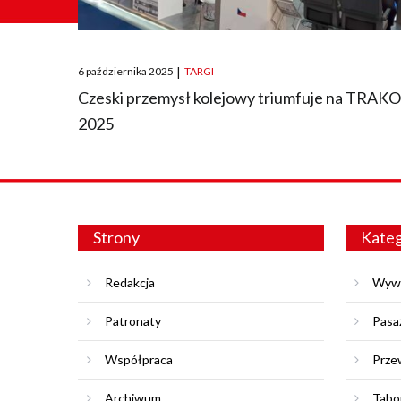
Posted
6 października 2025
|
TARGI
on
Czeski przemysł kolejowy triumfuje na TRAK
2025
Strony
Kateg
Redakcja
Wyw
Patronaty
Pasa
Współpraca
Prze
Archiwum
Tabo