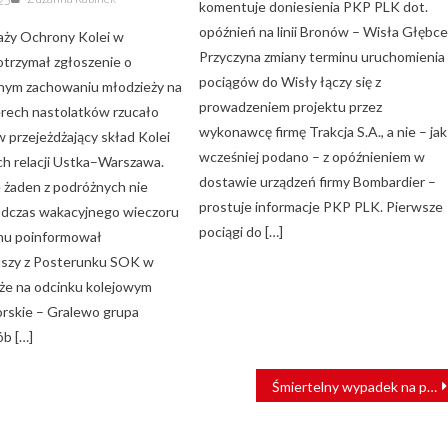
025
komentuje doniesienia PKP PLK dot.
opóźnień na linii Bronów – Wisła Głębc
aży Ochrony Kolei w
Przyczyna zmiany terminu uruchomienia
otrzymał zgłoszenie o
pociągów do Wisły łączy się z
nym zachowaniu młodzieży na
prowadzeniem projektu przez
erech nastolatków rzucało
wykonawcę firmę Trakcja S.A., a nie – jak
w przejeżdżający skład Kolei
wcześniej podano – z opóźnieniem w
h relacji Ustka–Warszawa.
dostawie urządzeń firmy Bombardier –
e żaden z podróżnych nie
prostuje informacje PKP PLK. Pierwsze
Podczas wakacyjnego wieczoru
pociągi do […]
hu poinformował
uszy z Posterunku SOK w
 że na odcinku kolejowym
rskie – Gralewo grupa
b […]
Śmiertelny wypadek na przejeździe kolejowym w Kiszkowie