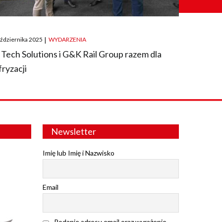
ted
aździernika 2025
|
WYDARZENIA
 Tech Solutions i G&K Rail Group razem dla
fryzacji
Newsletter
Imię lub Imię i Nazwisko
Email
Podanie adresu email oraz wyrażenie