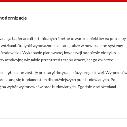
modernizację
dacja barier architektonicznych i pełne otwarcie obiektów na potrzeby
 z wózkami. Budynki wyposażone zostaną także w nowoczesne systemy
e środowisku. Wykonanie planowanej inwestycji podniesie nie tylko
zy atrakcyjną wizualnie przestrzeń terenu otaczającego dworzec.
ie ogłoszone zostały przetargi dotyczące fazy projektowej. Wyłonieni 
e staną się fundamentem dla późniejszych prac budowlanych. Po
rg na wybór wykonawców prac budowlanych. Zgodnie z założeniami