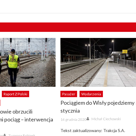
Raport Z Polski
Pasażer
Wydarzenia
Pociągiem do Wisły pojedziemy
stycznia
owie obrzucili
Author
Posted
i pociąg – interwencja
Michał Ciechowski
14 grudnia 2020
on
Tekst zaktualizowany: Trakcja S.A.
Author
Zuzanna Rabinek