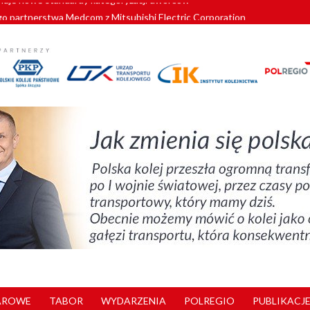
o partnerstwa Medcom z Mitsubishi Electric Corporation
tnerem „Lata na Dolnym Śląsku”. We Wrocławiu rusza weekend pełen reg
pomorskie znów szuka dostawcy nowych EZT
ach kolejowych w północnej Wielkopolsce. Łatwiejsze dojazdy do pracy i 
nuje nowe standardy kategoryzacji dworców
AROWE
TABOR
WYDARZENIA
POLREGIO
PUBLIKACJE