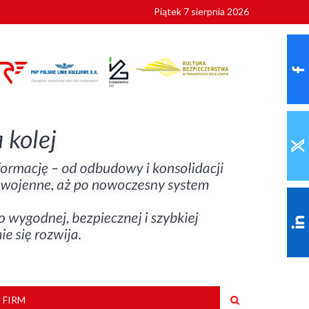
Piątek 7 sierpnia 2026
ionalnych
szkoły
 FIRM