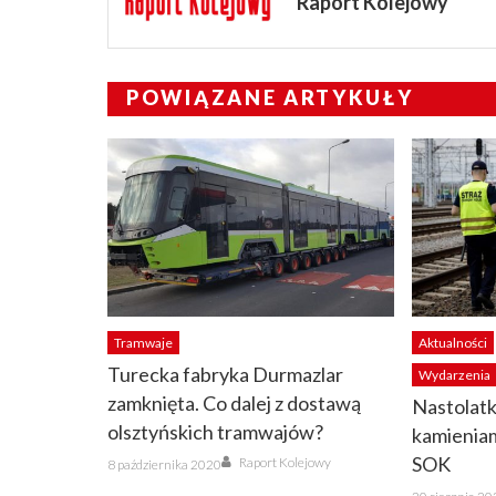
Raport Kolejowy
POWIĄZANE ARTYKUŁY
Tramwaje
Aktualności
Turecka fabryka Durmazlar
Wydarzenia
zamknięta. Co dalej z dostawą
Nastolatk
olsztyńskich tramwajów?
kamieniam
Author
Posted
SOK
Raport Kolejowy
8 października 2020
on
Posted