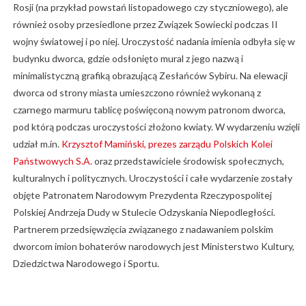
Rosji (na przykład powstań listopadowego czy styczniowego), ale
również osoby przesiedlone przez Związek Sowiecki podczas II
wojny światowej i po niej. Uroczystość nadania imienia odbyła się w
budynku dworca, gdzie odsłonięto mural z jego nazwą i
minimalistyczną grafiką obrazującą Zesłańców Sybiru. Na elewacji
dworca od strony miasta umieszczono również wykonaną z
czarnego marmuru tablicę poświęconą nowym patronom dworca,
pod którą podczas uroczystości złożono kwiaty. W wydarzeniu wzięli
udział m.in.
Krzysztof Mamiński, prezes zarządu Polskich Kolei
Państwowych S.A.
oraz przedstawiciele środowisk społecznych,
kulturalnych i politycznych. Uroczystości i całe wydarzenie zostały
objęte Patronatem Narodowym Prezydenta Rzeczypospolitej
Polskiej Andrzeja Dudy w Stulecie Odzyskania Niepodległości.
Partnerem przedsięwzięcia związanego z nadawaniem polskim
dworcom imion bohaterów narodowych jest Ministerstwo Kultury,
Dziedzictwa Narodowego i Sportu.