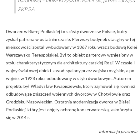
narodowej – mówi Krzysztof Mamiński, prezes zarządu
PKP S.A.
Dworzec w Białej Podlaskiej to szósty dworzec w Polsce, który
zyskał patrona w ostatnim czasie. Pierwszy budynek stacyjny w tej
miejscowości został wybudowany w 1867 roku wraz z budową Kolei
Warszawsko-Terespolskiej. Był to obiekt parterowy wzniesiony w
stylu charakterystycznym dla architektury carskiej Rosji. W czasie I
wojny światowej obiekt został spalony przez wojska rosyjskie, a po
wojnie, w 1928 roku, odbudowany w stylu dworkowym. Autorem
projektu był Władysław Kwapiszewski, który zajmował się również
odbudową ze zniszczeń wojennych dworców w Chotyłowie oraz
Grodzisku Mazowieckim. Ostatnia modernizacja dworca w Białej
Podlaskiej, który jest objęty ochroną konserwatorską, zakończyła
się w 2014 r.
Informacja prasowa