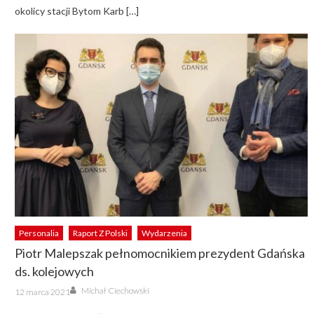
okolicy stacji Bytom Karb […]
Personalia
Raport Z Polski
Wydarzenia
Piotr Malepszak pełnomocnikiem prezydent Gdańska
ds. kolejowych
Author
Posted
Michał Ciechowski
12 marca 2021
on