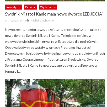
Inwestycje
Pasażer
Wydarzenia
Świdnik Miasto i Kanie maja nowe dworce [ZDJĘCIA]
Author
Posted
Michał Ciechowski
28 listopada 2022
on
Nowoczesne, komfortowe, bezpieczne, proekologiczne – takie są
nowe dworce Świdnik Miasto i Kanie. To kolejne obiekty w
województwie lubelskim otwarte w listopadzie dla podróżnych.
Obydwa budynki powstały w ramach Programu Inwestycji
Dworcowych. Ich budowy były dofinansowane ze środków unijnych
z Programu Operacyjnego Infrastruktura i Środowisko. Dworce
Świdnik Miasto i Kanie to nowoczesne budynki zrealizowane w
formule […]