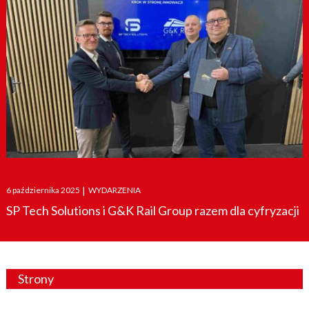
Posted
6 października 2025
|
WYDARZENIA
on
SP Tech Solutions i G&K Rail Group razem dla cyfryzacji
Strony