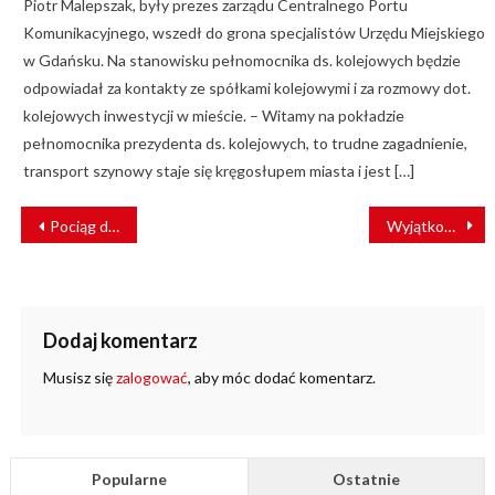
Piotr Malepszak, były prezes zarządu Centralnego Portu
Komunikacyjnego, wszedł do grona specjalistów Urzędu Miejskiego
w Gdańsku. Na stanowisku pełnomocnika ds. kolejowych będzie
odpowiadał za kontakty ze spółkami kolejowymi i za rozmowy dot.
kolejowych inwestycji w mieście. – Witamy na pokładzie
pełnomocnika prezydenta ds. kolejowych, to trudne zagadnienie,
transport szynowy staje się kręgosłupem miasta i jest […]
NAWIGACJA
Pociąg do Niepołomic? Jest projekt w programie Kolej Plus
Wyjątkowe plany CPK – czy w Polsce ruszą Koleje Dużych Prędkości?
WPISU
Dodaj komentarz
Musisz się
zalogować
, aby móc dodać komentarz.
Popularne
Ostatnie