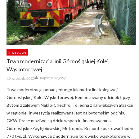
Inwestycje
Trwa modernizacja linii Górnośląskiej Kolei
Wąskotorowej
Author
Posted
Raport Kolejowy
15 września 2020
on
Trwa modernizacja ponad jednego kilometra linii kolejowej
Górnośląskiej Kolei Wąskotorowej. Remontowany odcinek łączy
Bytom z zalewem Nakło-Chechło. To jedna z największych atrakcji
w regionie. Inwestycja realizowana jest na bytomskim odcinku
GKW. Prace możliwe są dzięki wsparciu finansowemu z
Górnośląsko-Zagłębiowskiej Metropolii. Remont kosztować będzie
770 tys. zł. Wykonawca zmodernizuje torowisko wąskotorowe w