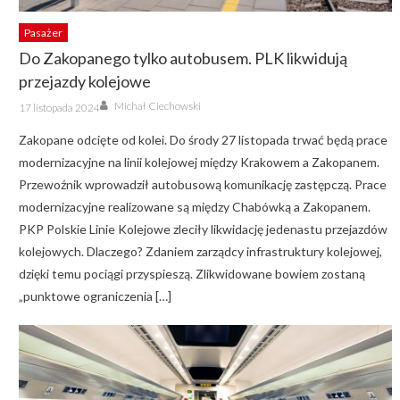
Pasażer
Do Zakopanego tylko autobusem. PLK likwidują
przejazdy kolejowe
Author
Posted
Michał Ciechowski
17 listopada 2024
on
Zakopane odcięte od kolei. Do środy 27 listopada trwać będą prace
modernizacyjne na linii kolejowej między Krakowem a Zakopanem.
Przewoźnik wprowadził autobusową komunikację zastępczą. Prace
modernizacyjne realizowane są między Chabówką a Zakopanem.
PKP Polskie Linie Kolejowe zleciły likwidację jedenastu przejazdów
kolejowych. Dlaczego? Zdaniem zarządcy infrastruktury kolejowej,
dzięki temu pociągi przyspieszą. Zlikwidowane bowiem zostaną
„punktowe ograniczenia […]