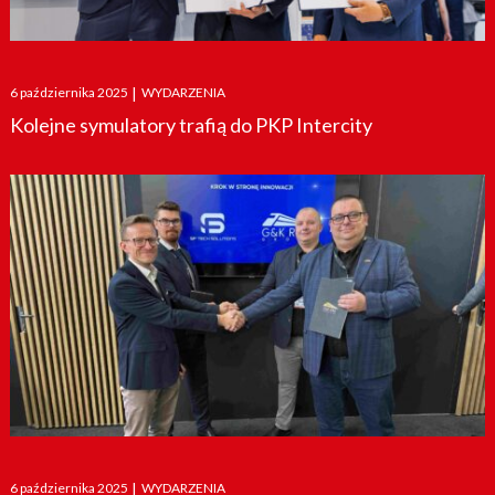
Posted
6 października 2025
|
WYDARZENIA
on
Kolejne symulatory trafią do PKP Intercity
Posted
6 października 2025
|
WYDARZENIA