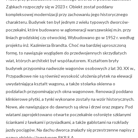
Ząbkach rozpoczęły się w 2023 r. Obiekt został poddany
kompleksowej modernizacji przy zachowaniu jego historycznego
charakteru. Budynek ten był jednym z wielu typowych dworców-
poczekalni, które budowano w aglomeracji warszawskiej m.in. przy
liniach grodziskiej czy otwockiej. Wybudowano go w 1952 r. według
projektu inż. Kazimierza Brandta. Choć ma bardziej uproszczoną
formę, to nawiązuje wyglądem do przedwojennych skrzydlatych
wiat, których architekt był współautorem. Kształtem bryły
budynek przypomina nadwozie wagonów osobowych z lat 30. XX w.,
Przypadkowe nie są również wysokość ułożenia płytek na elewacji
uwydatniająca kształt wagonu, a także stolarka okienna o
podziałach przypominających okna wagonowe. Renowacji poddano
klinkierowe płytki, a tynki wykonane zostały na wzór historycznych.
Nowe, ale nawiązujące do dawnych są okna i drzwi oraz zegary. Pod
wiatami zaprojektowano otwarte poczekalnie osłonięte szklanymi
ściankami z ławkami i przysiadkami, a także gablotami na rozkłady
jazdy pociągów. Na dachu dworca znalazły się przestrzenne napisy z
nazwą obiektu i logotypem PKP S.A.