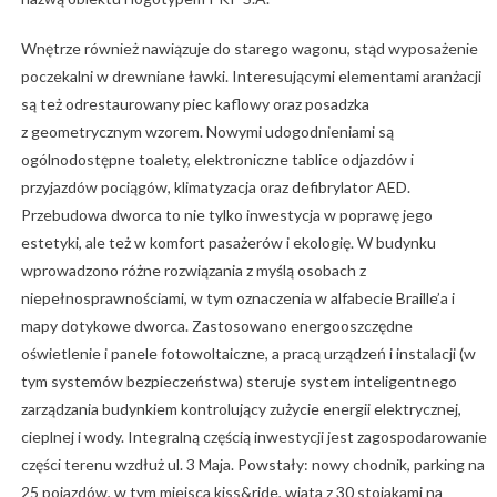
Wnętrze również nawiązuje do starego wagonu, stąd wyposażenie
poczekalni w drewniane ławki. Interesującymi elementami aranżacji
są też odrestaurowany piec kaflowy oraz posadzka
z geometrycznym wzorem. Nowymi udogodnieniami są
ogólnodostępne toalety, elektroniczne tablice odjazdów i
przyjazdów pociągów, klimatyzacja oraz defibrylator AED.
Przebudowa dworca to nie tylko inwestycja w poprawę jego
estetyki, ale też w komfort pasażerów i ekologię. W budynku
wprowadzono różne rozwiązania z myślą osobach z
niepełnosprawnościami, w tym oznaczenia w alfabecie Braille’a i
mapy dotykowe dworca. Zastosowano energooszczędne
oświetlenie i panele fotowoltaiczne, a pracą urządzeń i instalacji (w
tym systemów bezpieczeństwa) steruje system inteligentnego
zarządzania budynkiem kontrolujący zużycie energii elektrycznej,
cieplnej i wody. Integralną częścią inwestycji jest zagospodarowanie
części terenu wzdłuż ul. 3 Maja. Powstały: nowy chodnik, parking na
25 pojazdów, w tym miejsca kiss&ride, wiata z 30 stojakami na