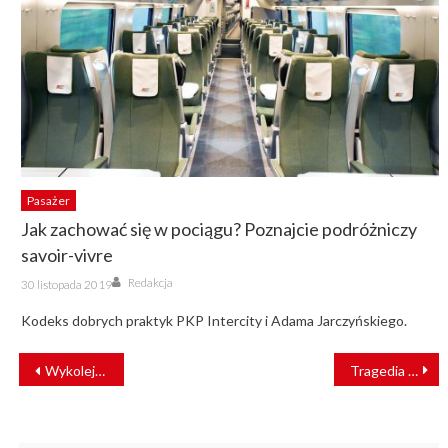
Pasażer
Jak zachować się w pociągu? Poznajcie podróżniczy
savoir-vivre
Author
Posted
Redakcja
30 listopada 2019
on
Kodeks dobrych praktyk PKP Intercity i Adama Jarczyńskiego.
NAWIGACJA
Wykolejenie po zderzeniu z autem. Nie żyje jedna osoba
Tragedia na przejeździe kolejowym w Rudzienicach: zginęły dwie osoby
WPISU