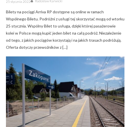
Posted
Radosław Karwicki
25 stycznia 2022
on
Bilety na pociągi Arriva RP dostępne są online w ramach
Wspólnego Biletu. Podróżni z usługi tej skorzystać mogą od wtorku
25 stycznia. Wspólny Bilet to usługa, dzięki której pasażerowie
kolei w Polsce mogą kupić jeden bilet na całą podróż. Niezależenie
od tego, z jakich pociągów korzystają i na jakich trasach podróżują.
Oferta dotyczy przewoźników z […]