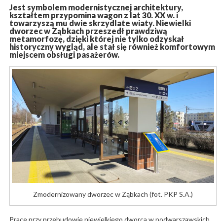
Jest symbolem modernistycznej architektury,
kształtem przypomina wagon z lat 30. XX w. i
towarzyszą mu dwie skrzydlate wiaty. Niewielki
dworzec w Ząbkach przeszedł prawdziwą
metamorfozę, dzięki której nie tylko odzyskał
historyczny wygląd, ale stał się również komfortowym
miejscem obsługi pasażerów.
Zmodernizowany dworzec w Ząbkach (fot. PKP S.A.)
Prace przy przebudowie niewielkiego dworca w podwarszawskich