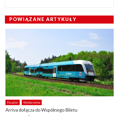
POWIĄZANE ARTYKUŁY
Pasażer
Wydarzenia
Arriva dołącza do Wspólnego Biletu
Author