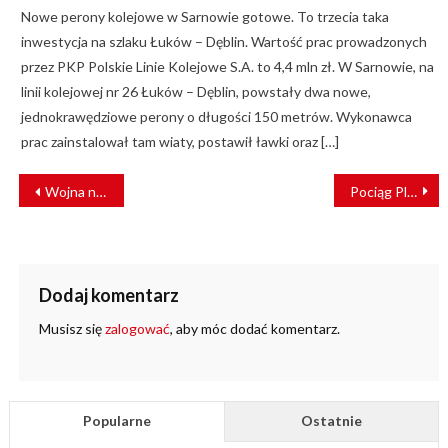
Nowe perony kolejowe w Sarnowie gotowe. To trzecia taka
inwestycja na szlaku Łuków – Dęblin. Wartość prac prowadzonych
przez PKP Polskie Linie Kolejowe S.A. to 4,4 mln zł. W Sarnowie, na
linii kolejowej nr 26 Łuków – Dęblin, powstały dwa nowe,
jednokrawędziowe perony o długości 150 metrów. Wykonawca
prac zainstalował tam wiaty, postawił ławki oraz […]
NAWIGACJA
Wojna nas nie zatrzymała [WYWIAD]
Pociąg Plus wyjechał na tor doświadczalny IK w Żmigrodzie [ZDJĘCIA]
WPISU
Dodaj komentarz
Musisz się
zalogować
, aby móc dodać komentarz.
Popularne
Ostatnie