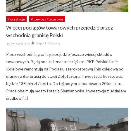
Inwestycje
Przewozy Towarowe
Więcej pociągów towarowych przejedzie przez
wschodnią granicę Polski
Author
Posted
Raport Kolejowy
19 czerwca 2020
on
Przez wschodnią granicę przejedzie jeszcze więcej składów
towarowych. Będą one też znacznie cięższe. PKP Polskie Linie
Kolejowe remontują na Podlasiu szerokotorową linię kolejową od
granicy z Białorusią do stacji Zbłotczyzna. Inwestycja kosztować
będzie 138 mln zł / netto. Do tej pory przebudowano 20 km toru.
Prace obejmują mosty i stację Siemianówka. Inwestycja z udziałem
środków […]