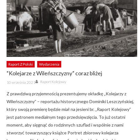
Raport Z Polski
Wydarzenia
“Kolejarze z Wileńszczyzny” coraz bliżej
Author
Posted
Raport Kolejowy
10 września 2021
on
Z prawdziwą przyjemnością prezentujemy okładkę „Kolejarzy z
Wileńszczyzny” – reportażu historycznego Dominiki Leszczyńskiej,
który swoją premierę będzie miał na jesieni br. „Raport Kolejowy”
jest patronem medialnym tego przedsięwzięcia. To już ostatni
moment, aby sięgnąć do rodzinnych szuflad i wspólnie z nami
stworzyć towarzyszący książce Portret zbiorowy kolejarza