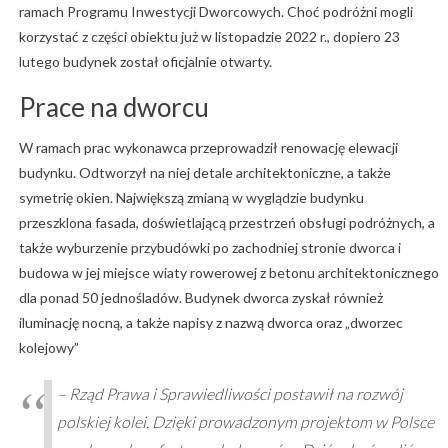
ramach Programu Inwestycji Dworcowych. Choć podróżni mogli
korzystać z części obiektu już w listopadzie 2022 r., dopiero 23
lutego budynek został oficjalnie otwarty.
Prace na dworcu
W ramach prac wykonawca przeprowadził renowację elewacji
budynku. Odtworzył na niej detale architektoniczne, a także
symetrię okien. Największą zmianą w wyglądzie budynku
przeszklona fasada, doświetlającą przestrzeń obsługi podróżnych, a
także wyburzenie przybudówki po zachodniej stronie dworca i
budowa w jej miejsce wiaty rowerowej z betonu architektonicznego
dla ponad 50 jednośladów. Budynek dworca zyskał również
iluminację nocną, a także napisy z nazwą dworca oraz „dworzec
kolejowy”
– Rząd Prawa i Sprawiedliwości postawił na rozwój
polskiej kolei. Dzięki prowadzonym projektom w Polsce