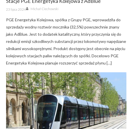
Stacje PGE Energetyka Kolejowa z AdBlue
Author
Posted
Michał Ciechowski
23 lipca 2024
on
PGE Energetyka Kolejowa, spółka z Grupy PGE, wprowadziła do
sprzedaży wodny roztwór mocznika (32,5%) powszechnie znany
jako AdBlue. Jest to dodatek katalityczny, który przyczynia się do
redukcji emisji szkodliwych substancji przez lokomotywy napędzane
silnikami wysokoprężnymi. Produkt dostępny jest obecnie na pięciu
kolejowych stacjach paliw należących do spółki. Docelowo PGE
Energetyka Kolejowa planuje rozszerzyć sprzedaż płynu […]