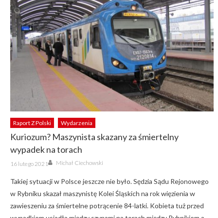
Raport Z Polski
Wydarzenia
Kuriozum? Maszynista skazany za śmiertelny
wypadek na torach
Author
Posted
Michał Ciechowski
16 lutego 2021
on
Takiej sytuacji w Polsce jeszcze nie było. Sędzia Sądu Rejonowego
w Rybniku skazał maszynistę Kolei Śląskich na rok więzienia w
zawieszeniu za śmiertelne potrącenie 84-latki. Kobieta tuż przed
wypadkiem usiadła między szynami na torach między Rybnikiem a