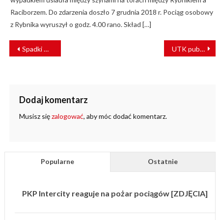
Raciborzem. Do zdarzenia doszło 7 grudnia 2018 r. Pociąg osobowy
z Rybnika wyruszył o godz. 4.00 rano. Skład […]
NAWIGACJA
Spadki w przewozach towarowych w Polsce i Europie
UTK publikuje rekordowe dane o przewozach pasażerskich
WPISU
Dodaj komentarz
Musisz się
zalogować
, aby móc dodać komentarz.
Popularne
Ostatnie
PKP Intercity reaguje na pożar pociągów [ZDJĘCIA]