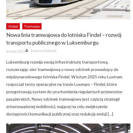
Global
Tramwaje
Nowa linia tramwajowa do lotniska Findel – rozwój
transportu publicznego w Luksemburgu
Author
Posted
Zuzanna Rabinek
6 maja 2025
on
Luksemburg rozwija swoją infrastrukturę transportową,
rozszerzając sieć tramwajową o nowy odcinek prowadzący do
międzynarodowego lotniska Findel. W lutym 2025 roku Luxtram
rozpoczął testy operacyjne na trasie Luxexpo – Findel, które
przygotowują system do uruchomienia regularnych przewozów
pasażerskich. Nowy odcinek tramwajowy jest częścią strategii
zrównoważonej mobilności, mającej na celu zwiększenie
dostępności komunikacji publicznej oraz redukcję emisji […]